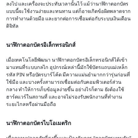
ลงไป และเครื่องจะประทับเวลานั้นไว้ แม้ว่านาฬิกาตอกบัตร
แบบนี้จะใช้งานง่ายและทนทาน แต่ก็อาจเกิดข้อผิดพลาดจาก
การทำงานด้วยมือ และยากต่อการเชื่อมต่อกับระบบเงินเดือน
ดิจิทัล
นาฬิกาตอกบัตรอิเล็กทรอนิกส์
เมื่อเทคโนโลยีพัฒนา นาฬิกาตอกบัตรอิเล็กทรอนิกส์ได้เข้า
มาแทนที่ระบบกลไก อุปกรณ์เหล่านี้มักใช้บัตรแถบแม่เหล็ก 
รหัส PIN หรือบัตรบาร์โค้ด มีความแม่นยำมากกว่ารุ่นก่อนที่
ใช้มือ และบางครั้งสามารถเชื่อมต่อกับคอมพิวเตอร์ส่วน
กลาง ทำให้การเก็บข้อมูลง่ายขึ้น อย่างไรก็ตาม ยังต้องใช้
ฮาร์ดแวร์ในสถานที่ และอาจไม่รองรับพนักงานที่ทำงาน
ระยะไกลหรือผ่านมือถือ
นาฬิกาตอกบัตรไบโอเมตริก
เพื่อความปลอดภัยที่สูงขึ้นและป้องกันการ “ตอกบัตรแทนกัน” 