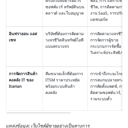
ครบถ้วนทั้งฮาร์ดแวร์ 
พลัง, การวิเคราะห์วง
ซอฟต์แวร์ ทรัพย์สินบน
ชีวิต, การติดตามการใ
คลาวด์ และใบอนุญาต
งาน SaaS, การปรับแต
แดชบอร์ด
อินฟราออน แอส
บริษัทที่ต้องการติดตาม
การติดตามวงจรชีวิต 
เซท
วงจรชีวิตสินทรัพย์ไอที
การจัดการผู้ขาย 
แบบครบวงจร
กระบวนการจัดซื้อ กา
วิเคราะห์ประสิทธิภาพ
การจัดการสินค้า
ทีมขนาดเล็กที่ต้องการ 
การเข้าถึงระยะไกล, 
คงคลัง IT ของ 
ITSM ราคาประหยัด
การสแกนปลายทาง, 
Itarian
พร้อมระบบสินค้า
การติดตั้งแพตช์, การ
คงคลัง
ติดตามซอฟต์แวร์, กา
รวมระบบตั๋ว
แหล่งข้อมูล: เว็บไซต์ผู้ขายอย่างเป็นทางการ