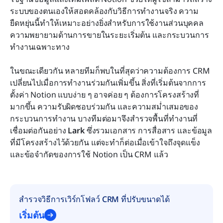
Lark: ระบบ CRM แบบไม่ต้องเขียนโค้ดที่สามารถ
ระบบของตนเองให้สอดคล้องกับวิธีการทำงานจริง ความ
ขยายได้เกินกว่ารูปแบบสำเร็จรูป
ยืดหยุ่นนี้ทำให้เหมาะอย่างยิ่งสำหรับการใช้งานส่วนบุคคล 
ความพยายามด้านการขายในระยะเริ่มต้น และกระบวนการ
Lark แม่แบบ CRM พร้อมใช้งาน
ทำงานเฉพาะทาง
อะไรที่ผลักดันให้ทีมเปลี่ยนไปใช้เทมเพลต Lark CRM
ในขณะเดียวกัน หลายทีมก็พบในที่สุดว่าความต้องการ CRM 
บทสรุป
เปลี่ยนไปเมื่อการทำงานร่วมกันเพิ่มขึ้น สิ่งที่เริ่มต้นจากการ
ตั้งค่า Notion แบบง่าย ๆ อาจค่อย ๆ ต้องการโครงสร้างที่
คำถามที่พบบ่อย
มากขึ้น ความรับผิดชอบร่วมกัน และความสม่ำเสมอของ
กระบวนการทำงาน บางทีมต่อมาจึงสำรวจพื้นที่ทำงานที่
การอ่านที่เกี่ยวข้อง
เชื่อมต่อกันอย่าง 
Lark
 ซึ่งรวมเอกสาร การสื่อสาร และข้อมูล
ที่มีโครงสร้างไว้ด้วยกัน แต่จะทำก็ต่อเมื่อเข้าใจถึงจุดแข็ง
และข้อจำกัดของการใช้ Notion เป็น CRM แล้ว
สำรวจวิธีการเวิร์กโฟลว์ CRM ที่ปรับขนาดได้
เริ่มต้น