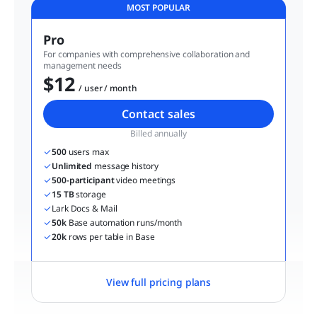
MOST POPULAR
Pro
For companies with comprehensive collaboration and 
management needs
$12
  / user / month
Contact sales
Billed annually
500
 users max
Unlimited
 message history
500-participant
 video meetings
15 TB
 storage
Lark Docs & Mail
50k
 Base automation runs/month
20k
 rows per table in Base
View full pricing plans