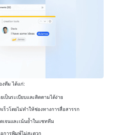
งทีม ได้แก่:
ายเป็นระเบียบและติดตามได้ง่าย
ดเร็วโดยไม่ทำให้ช่องทางการสื่อสารรก
ี่ชัดเจนและเน้นย้ำในแชททีม
มื่อการพิมพ์ไม่สะดวก