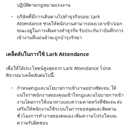
ปฏิบัติตามกฎหมายแรงงาน
บริษัทที่มีการเดินทางไปทำธุรกิจบ่อย: Lark 
Attendance ช่วยให้พนักงานสามารถลงเวลาเข้า/ออก
ขณะอยู่ในการเดินทางทำธุรกิจ รับประกันว่าบันทึกการ
เข้างานที่แม่นยำจะถูกบำรุงรักษา
เคล็ดลับในการใช้ Lark Attendance
เพื่อให้ได้ประโยชน์สูงสุดจาก Lark Attendance โปรด
พิจารณาเคล็ดลับต่อไปนี้:
กำหนดกฎและนโยบายการเข้างานอย่างชัดเจน: ให้
แน่ใจว่าพนักงานของคุณเข้าใจกฎและนโยบายการเข้า
งานโดยการให้แนวทางและความคาดหวังที่ชัดเจน ส่ง
เสริมให้พนักงานใช้ระบบในการขอหยุดและติดตาม
ชั่วโมงการทำงานของตนเอง เพิ่มความโปร่งใสและ
ความรับผิดชอบ