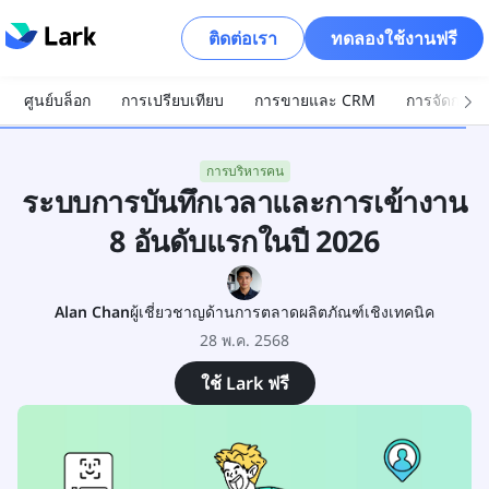
ติดต่อเรา
ทดลองใช้งานฟรี
ศูนย์บล็อก
การเปรียบเทียบ
การขายและ CRM
การจัดการโ
การบริหารคน
ระบบการบันทึกเวลาและการเข้างาน
8 อันดับแรกในปี 2026
Alan Chan
ผู้เชี่ยวชาญด้านการตลาดผลิตภัณฑ์เชิงเทคนิค
28 พ.ค. 2568
ใช้ Lark ฟรี