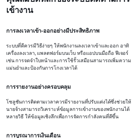
เข้างาน
การลงเวลาเข้า-ออกอย่างมีประสิทธิภาพ
ระบบที่ดีควรมีวิธีง่ายๆ ให้พนักงานลงเวลาเข้าและออก อาทิ 
เครื่องลงเวลา, แพลตฟอร์มบนเว็บ หรือแอปบนมือถือ ฟีเจอร์
เช่น การจดจำใบหน้าและการใช้รั้วเสมือนสามารถเพิ่มความ
แม่นยำและป้องกันการโกงเวลาได้
การรายงานอย่างครอบคลุม
โซลูชันการติดตามเวลาควรมีรายงานที่ปรับแต่งได้ซึ่งช่วยให้
นายจ้างสามารถวิเคราะห์ข้อมูลการเข้างานของพนักงานได้
หลายวิธี ให้ข้อมูลเชิงลึกเพื่อการจัดการกำลังคนที่ดีขึ้น
การบูรณาการเงินเดือน