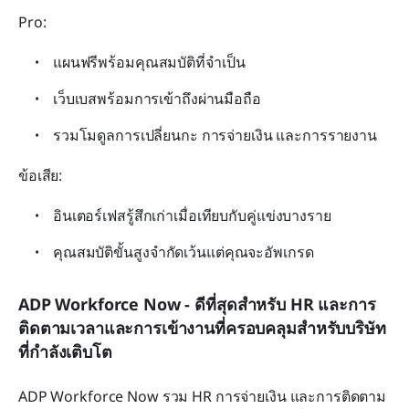
Pro:
แผนฟรีพร้อมคุณสมบัติที่จำเป็น
เว็บเบสพร้อมการเข้าถึงผ่านมือถือ
รวมโมดูลการเปลี่ยนกะ การจ่ายเงิน และการรายงาน
ข้อเสีย:
อินเตอร์เฟสรู้สึกเก่าเมื่อเทียบกับคู่แข่งบางราย
คุณสมบัติขั้นสูงจำกัดเว้นแต่คุณจะอัพเกรด
ADP Workforce Now - ดีที่สุดสำหรับ HR และการ
ติดตามเวลาและการเข้างานที่ครอบคลุมสำหรับบริษัท
ที่กำลังเติบโต
ADP Workforce Now รวม HR การจ่ายเงิน และการติดตาม