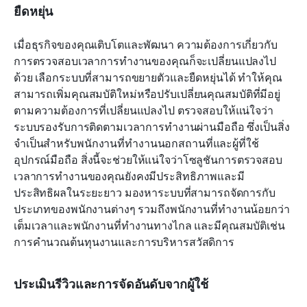
ยืดหยุ่น
เมื่อธุรกิจของคุณเติบโตและพัฒนา ความต้องการเกี่ยวกับ
การตรวจสอบเวลาการทำงานของคุณก็จะเปลี่ยนแปลงไป
ด้วย เลือกระบบที่สามารถขยายตัวและยืดหยุ่นได้ ทำให้คุณ
สามารถเพิ่มคุณสมบัติใหม่หรือปรับเปลี่ยนคุณสมบัติที่มีอยู่
ตามความต้องการที่เปลี่ยนแปลงไป ตรวจสอบให้แน่ใจว่า
ระบบรองรับการติดตามเวลาการทำงานผ่านมือถือ ซึ่งเป็นสิ่ง
จำเป็นสำหรับพนักงานที่ทำงานนอกสถานที่และผู้ที่ใช้
อุปกรณ์มือถือ สิ่งนี้จะช่วยให้แน่ใจว่าโซลูชันการตรวจสอบ
เวลาการทำงานของคุณยังคงมีประสิทธิภาพและมี
ประสิทธิผลในระยะยาว มองหาระบบที่สามารถจัดการกับ
ประเภทของพนักงานต่างๆ รวมถึงพนักงานที่ทำงานน้อยกว่า
เต็มเวลาและพนักงานที่ทำงานทางไกล และมีคุณสมบัติเช่น
การคำนวณต้นทุนงานและการบริหารสวัสดิการ
ประเมินรีวิวและการจัดอันดับจากผู้ใช้