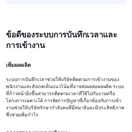
ข้อดีของระบบการบันทึกเวลาและ
การเข้างาน
เพิ่มผลผลิต
ระบบการบันทึกเวลาช่วยให้บริษัทติดตามการเข้างานของ
พนักงานและสังเกตเห็นแนวโน้มที่อาจส่งผลต่อผลผลิต ระบบ
ที่ก้าวหน้ายิ่งขึ้นสามารถติดตามเวลาที่ใช้ไปกับงานหรือ
โครงการเฉพาะได้ การจัดการปัญหาที่เกี่ยวข้องกับการเข้า
งานช่วยให้บริษัทรักษากำลังคนที่มีสมาธิและมีประสิทธิภาพ 
ซึ่งช่วยเพิ่มกำไร