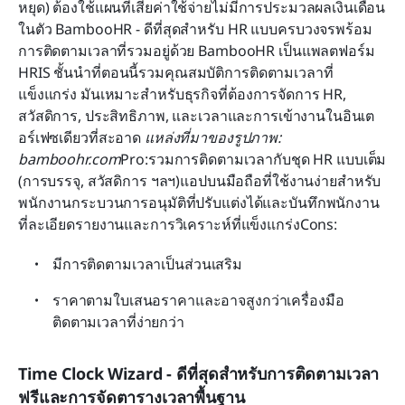
หยุด) ต้องใช้แผนที่เสียค่าใช้จ่ายไม่มีการประมวลผลเงินเดือน
ในตัว BambooHR - ดีที่สุดสำหรับ HR แบบครบวงจรพร้อม
การติดตามเวลาที่รวมอยู่ด้วย BambooHR เป็นแพลตฟอร์ม 
HRIS ชั้นนำที่ตอนนี้รวมคุณสมบัติการติดตามเวลาที่
แข็งแกร่ง มันเหมาะสำหรับธุรกิจที่ต้องการจัดการ HR, 
สวัสดิการ, ประสิทธิภาพ, และเวลาและการเข้างานในอินเต
อร์เฟซเดียวที่สะอาด 
แหล่งที่มาของรูปภาพ: 
bamboohr.com
Pro:รวมการติดตามเวลากับชุด HR แบบเต็ม 
(การบรรจุ, สวัสดิการ ฯลฯ)แอปบนมือถือที่ใช้งานง่ายสำหรับ
พนักงานกระบวนการอนุมัติที่ปรับแต่งได้และบันทึกพนักงาน
ที่ละเอียดรายงานและการวิเคราะห์ที่แข็งแกร่งCons:
มีการติดตามเวลาเป็นส่วนเสริม
ราคาตามใบเสนอราคาและอาจสูงกว่าเครื่องมือ
ติดตามเวลาที่ง่ายกว่า
Time Clock Wizard - ดีที่สุดสำหรับการติดตามเวลา
ฟรีและการจัดตารางเวลาพื้นฐาน