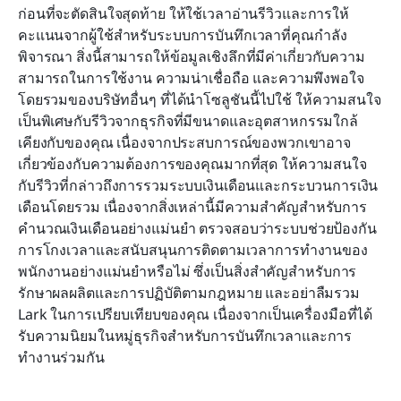
ก่อนที่จะตัดสินใจสุดท้าย ให้ใช้เวลาอ่านรีวิวและการให้
คะแนนจากผู้ใช้สำหรับระบบการบันทึกเวลาที่คุณกำลัง
พิจารณา สิ่งนี้สามารถให้ข้อมูลเชิงลึกที่มีค่าเกี่ยวกับความ
สามารถในการใช้งาน ความน่าเชื่อถือ และความพึงพอใจ
โดยรวมของบริษัทอื่นๆ ที่ได้นำโซลูชันนี้ไปใช้ ให้ความสนใจ
เป็นพิเศษกับรีวิวจากธุรกิจที่มีขนาดและอุตสาหกรรมใกล้
เคียงกับของคุณ เนื่องจากประสบการณ์ของพวกเขาอาจ
เกี่ยวข้องกับความต้องการของคุณมากที่สุด ให้ความสนใจ
กับรีวิวที่กล่าวถึงการรวมระบบเงินเดือนและกระบวนการเงิน
เดือนโดยรวม เนื่องจากสิ่งเหล่านี้มีความสำคัญสำหรับการ
คำนวณเงินเดือนอย่างแม่นยำ ตรวจสอบว่าระบบช่วยป้องกัน
การโกงเวลาและสนับสนุนการติดตามเวลาการทำงานของ
พนักงานอย่างแม่นยำหรือไม่ ซึ่งเป็นสิ่งสำคัญสำหรับการ
รักษาผลผลิตและการปฏิบัติตามกฎหมาย และอย่าลืมรวม 
Lark ในการเปรียบเทียบของคุณ เนื่องจากเป็นเครื่องมือที่ได้
รับความนิยมในหมู่ธุรกิจสำหรับการบันทึกเวลาและการ
ทำงานร่วมกัน