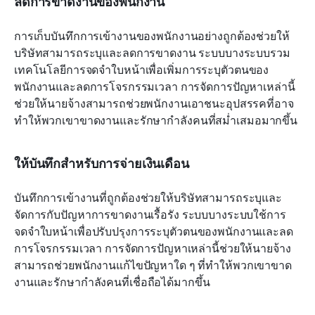
ลดการขาดงานของพนักงาน
การเก็บบันทึกการเข้างานของพนักงานอย่างถูกต้องช่วยให้
บริษัทสามารถระบุและลดการขาดงาน ระบบบางระบบรวม
เทคโนโลยีการจดจำใบหน้าเพื่อเพิ่มการระบุตัวตนของ
พนักงานและลดการโจรกรรมเวลา การจัดการปัญหาเหล่านี้
ช่วยให้นายจ้างสามารถช่วยพนักงานเอาชนะอุปสรรคที่อาจ
ทำให้พวกเขาขาดงานและรักษากำลังคนที่สม่ำเสมอมากขึ้น
ให้บันทึกสำหรับการจ่ายเงินเดือน
บันทึกการเข้างานที่ถูกต้องช่วยให้บริษัทสามารถระบุและ
จัดการกับปัญหาการขาดงานเรื้อรัง ระบบบางระบบใช้การ
จดจำใบหน้าเพื่อปรับปรุงการระบุตัวตนของพนักงานและลด
การโจรกรรมเวลา การจัดการปัญหาเหล่านี้ช่วยให้นายจ้าง
สามารถช่วยพนักงานแก้ไขปัญหาใด ๆ ที่ทำให้พวกเขาขาด
งานและรักษากำลังคนที่เชื่อถือได้มากขึ้น