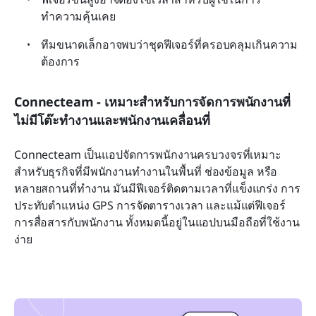
ทำความคุ้นเคย
ทีมขนาดเล็กอาจพบว่าชุดฟีเจอร์ที่ครอบคลุมเกินความ
ต้องการ
Connecteam - เหมาะสำหรับการจัดการพนักงานที่
ไม่มีโต๊ะทำงานและพนักงานเคลื่อนที่
Connecteam เป็นแอปจัดการพนักงานครบวงจรที่เหมาะ
สำหรับธุรกิจที่มีพนักงานทำงานในพื้นที่ ช่องข้อมูล หรือ
หลายสถานที่ทำงาน มันมีฟีเจอร์ติดตามเวลาที่แข็งแกร่ง การ
ประทับตำแหน่ง GPS การจัดตารางเวลา และแม้แต่ฟีเจอร์
การสื่อสารกับพนักงาน ทั้งหมดนี้อยู่ในแอปบนมือถือที่ใช้งาน
ง่าย