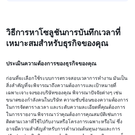
วิธีการหาโซลูชันการบันทึกเวลาที่
เหมาะสมสำหรับธุรกิจของคุณ
ประเมินความต้องการของธุรกิจของคุณ
ก่อนที่จะเลือกใช้ระบบการตรวจสอบเวลาการทำงาน มันเป็น
สิ่งสำคัญที่จะพิจารณาถึงความต้องการและเป้าหมายที่
เฉพาะเจาะจงของบริษัทของคุณ พิจารณาปัจจัยต่างๆ เช่น 
ขนาดของกำลังคนในบริษัท ความซับซ้อนของความต้องการ
ในการจัดตารางเวลา และระดับความละเอียดที่คุณต้องการ
ในการรายงาน พิจารณาว่าคุณต้องการคุณสมบัติเช่นการ
ติดตามเวลาที่ใช้ไปกับงานหรือโครงการเฉพาะหรือไม่ ซึ่ง
อาจมีความสำคัญสำหรับการคำนวณต้นทุนงานและการ