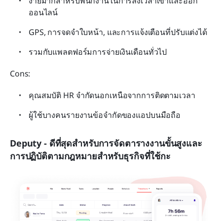
ง่ายมากสำหรับพนักงานในการลงเวลาเข้าและออก
ออนไลน์
GPS, การจดจำใบหน้า, และการแจ้งเตือนที่ปรับแต่งได้
รวมกับแพลตฟอร์มการจ่ายเงินเดือนทั่วไป
Cons:
คุณสมบัติ HR จำกัดนอกเหนือจากการติดตามเวลา
ผู้ใช้บางคนรายงานข้อจำกัดของแอปบนมือถือ
Deputy - ดีที่สุดสำหรับการจัดตารางงานขั้นสูงและ
การปฏิบัติตามกฎหมายสำหรับธุรกิจที่ใช้กะ