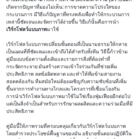
เกิดจากปัญหาที่มองไม่เห็น: การขาดความโปร่งใสของ
แนวทางปฏิบัติที่ดีที่สุดสำหรับการจัดการเวิร์กโฟลว์
กระบวนการ มีวิธีแก้ปัญหาที่ทรงพลังเพื่อทำให้กระบวนการ
แบบภาพ
เหล่านี้ชัดเจนและจัดการได้ง่ายขึ้น วิธีแก้นั้นคือการนำ
เวิร์กโฟลว์แบบภาพ
กรณีการใช้งานและการประยุกต์ใช้ของเวิร์กโฟลว์
มาใช้
แบบภาพ
เวิร์กโฟลว์แบบภาพเปลี่ยนขั้นตอนที่เป็นนามธรรมให้กลาย
กลยุทธ์เวิร์กโฟลว์เชิงภาพขั้นสูงสำหรับทีมสมัยใหม่
เป็นแผนที่ที่ชัดเจนและเข้าถึงได้สำหรับทั้งทีม วิธีนี้ก้าวข้าม
คู่มือแบบข้อความดั้งเดิมและรายการสิ่งที่ต้องทำที่
บทสรุป
กระจัดกระจาย มันสร้างความเข้าใจร่วมกันที่ช่วยเพิ่ม
ประสิทธิภาพ ลดข้อผิดพลาด และทำให้ทีมข้ามสายงาน
คำถามที่พบบ่อย
สอดคล้องกัน ทีมสมัยใหม่ต้องเผชิญกับความซับซ้อนที่เพิ่ม
การอ่านที่เกี่ยวข้อง
ขึ้นจากการทำงานทางไกลและโครงการที่เชื่อมโยงกัน 
การนำเวิร์กโฟลว์แบบภาพมาใช้ไม่ใช่เรื่องฟุ่มเฟือยอีกต่อไป 
แต่เป็นสิ่งจำเป็นสำหรับการรักษาผลผลิตและความร่วมมือที่มี
ประสิทธิภาพ
คู่มือนี้ให้ภาพรวมที่ครอบคลุมเกี่ยวกับเวิร์กโฟลว์แบบภาพ 
โดยสำรวจประโยชน์พื้นฐานของมัน อธิบายขั้นตอนปฏิบัติใน