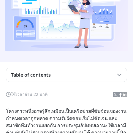
เวิร์กโฟลว์แบบภาพคืออะไร?
Table of contents
ความแตกต่างระหว่างเวิร์กโฟลว์แบบภาพและ
เวิร์กโฟลว์ปกติมีอะไรบ้าง
ใช้เวลาอ่าน 22 นาที
วิธีสร้างเวิร์กโฟลว์แบบภาพใน 5 ขั้นตอน
โครงการหนึ่งอาจรู้สึกเหมือนเป็นเครือข่ายที่ซับซ้อนของงาน 
ประโยชน์หลักของการนำเวิร์กโฟลว์แบบภาพมาใช้
กำหนดเวลาถูกพลาด ความรับผิดชอบเริ่มไม่ชัดเจน และ
เลือก Lark เป็นแพลตฟอร์มของคุณสำหรับเวิร์กโฟลว์
สมาชิกทีมทำงานแยกกัน การประชุมอัปเดตสถานะใช้เวลามี
ภาพแบบไดนามิก
ค่าแต่กลับไม่สามารถสร้างความชัดเจนได้ ความวุ่นวายนี้มัก