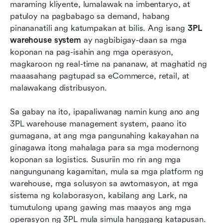
Top 10 mga sistema ng software para sa
maraming kliyente, lumalawak na imbentaryo, at 
pamamahala ng warehouse ng ecommerce
patuloy na pagbabago sa demand, habang 
pinananatili ang katumpakan at bilis. Ang isang 
3PL 
Mga dagdag na tip: Pagkakaiba sa pagitan ng
warehouse system
 ay nagbibigay-daan sa mga 
WMS at isang 3PL warehouse management
koponan na pag-isahin ang mga operasyon, 
system
magkaroon ng real-time na pananaw, at maghatid ng 
maaasahang pagtupad sa eCommerce, retail, at 
Mga pangunahing hamon na kinahaharap ng
malawakang distribusyon.
mga 3PL warehouse
Mga uso na humuhubog sa mga hinaharap na
Sa gabay na ito, ipapaliwanag namin kung ano ang 
sistema ng 3PL warehouse
3PL warehouse management system, paano ito 
gumagana, at ang mga pangunahing kakayahan na 
Konklusyon
ginagawa itong mahalaga para sa mga modernong 
koponan sa logistics. Susuriin mo rin ang mga 
Mga Madalas Itanong
nangungunang kagamitan, mula sa mga platform ng 
May kaugnayang pagbasa
warehouse, mga solusyon sa awtomasyon, at mga 
sistema ng kolaborasyon, kabilang ang Lark, na 
tumutulong upang gawing mas maayos ang mga 
operasyon ng 3PL mula simula hanggang katapusan.