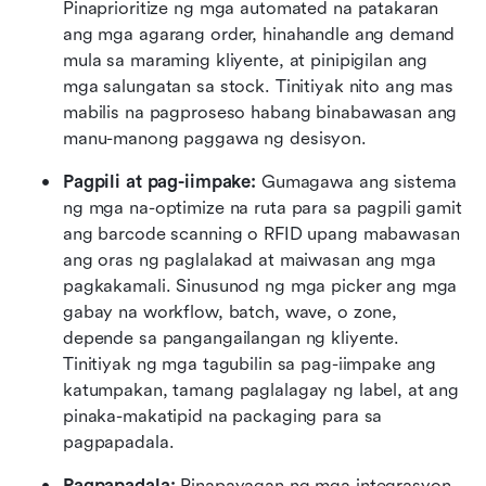
Pinaprioritize ng mga automated na patakaran 
ang mga agarang order, hinahandle ang demand 
mula sa maraming kliyente, at pinipigilan ang 
mga salungatan sa stock. Tinitiyak nito ang mas 
mabilis na pagproseso habang binabawasan ang 
manu-manong paggawa ng desisyon. 
Pagpili at pag-iimpake: 
Gumagawa ang sistema 
ng mga na-optimize na ruta para sa pagpili gamit 
ang barcode scanning o RFID upang mabawasan 
ang oras ng paglalakad at maiwasan ang mga 
pagkakamali. Sinusunod ng mga picker ang mga 
gabay na workflow, batch, wave, o zone, 
depende sa pangangailangan ng kliyente. 
Tinitiyak ng mga tagubilin sa pag-iimpake ang 
katumpakan, tamang paglalagay ng label, at ang 
pinaka-makatipid na packaging para sa 
pagpapadala. 
Pagpapadala: 
Pinapayagan ng mga integrasyon 