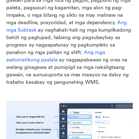
gawain para sa mga ruta ng pagpili, pagpuno ng mga 
paleta, pagsusuri ng kagamitan, mga alon ng pag-
iimpake, o mga bilang ng siklo na may malinaw na 
mga deadline, prayoridad, at mga dependency. 
Ang 
mga Subtask
 ay naghahati-hati ng mga kumplikadong 
batch ng pagtupad, habang ang pagsubaybay sa 
progreso ay nagpapatunay ng pagkumpleto sa 
panahon ng mga palitan ng shift. 
Ang mga 
awtomatikong paalala
 ay nagpapabawas ng oras na 
walang ginagawa at pumipigil sa mga nakaligtaang 
gawain, na sumusuporta sa mas maayos na daloy ng 
trabaho kasabay ng pangunahing WMS.