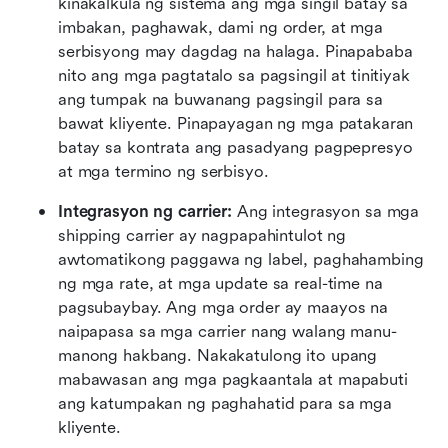
kinakalkula ng sistema ang mga singil batay sa 
imbakan, paghawak, dami ng order, at mga 
serbisyong may dagdag na halaga. Pinapababa 
nito ang mga pagtatalo sa pagsingil at tinitiyak 
ang tumpak na buwanang pagsingil para sa 
bawat kliyente. Pinapayagan ng mga patakaran 
batay sa kontrata ang pasadyang pagpepresyo 
at mga termino ng serbisyo.
Integrasyon ng carrier: 
Ang integrasyon sa mga 
shipping carrier ay nagpapahintulot ng 
awtomatikong paggawa ng label, paghahambing 
ng mga rate, at mga update sa real-time na 
pagsubaybay. Ang mga order ay maayos na 
naipapasa sa mga carrier nang walang manu-
manong hakbang. Nakakatulong ito upang 
mabawasan ang mga pagkaantala at mapabuti 
ang katumpakan ng paghahatid para sa mga 
kliyente. 