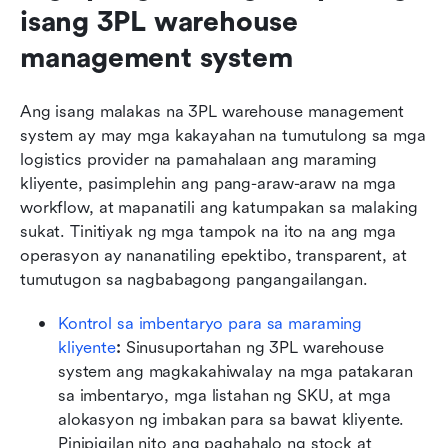
isang 3PL warehouse 
management system
Ang isang malakas na 3PL warehouse management 
system ay may mga kakayahan na tumutulong sa mga 
logistics provider na pamahalaan ang maraming 
kliyente, pasimplehin ang pang-araw-araw na mga 
workflow, at mapanatili ang katumpakan sa malaking 
sukat. Tinitiyak ng mga tampok na ito na ang mga 
operasyon ay nananatiling epektibo, transparent, at 
tumutugon sa nagbabagong pangangailangan.
Kontrol sa imbentaryo para sa maraming 
kliyente
: 
Sinusuportahan ng 3PL warehouse 
system ang magkakahiwalay na mga patakaran 
sa imbentaryo, mga listahan ng SKU, at mga 
alokasyon ng imbakan para sa bawat kliyente. 
Pinipigilan nito ang paghahalo ng stock at 