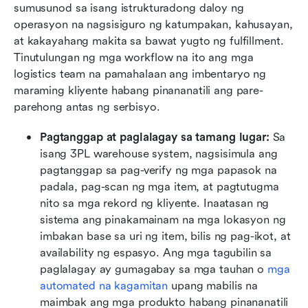
sumusunod sa isang istrukturadong daloy ng 
operasyon na nagsisiguro ng katumpakan, kahusayan, 
at kakayahang makita sa bawat yugto ng fulfillment. 
Tinutulungan ng mga workflow na ito ang mga 
logistics team na pamahalaan ang imbentaryo ng 
maraming kliyente habang pinananatili ang pare-
parehong antas ng serbisyo.
Pagtanggap at paglalagay sa tamang lugar: 
Sa 
isang 3PL warehouse system, nagsisimula ang 
pagtanggap sa pag-verify ng mga papasok na 
padala, pag-scan ng mga item, at pagtutugma 
nito sa mga rekord ng kliyente. Inaatasan ng 
sistema ang pinakamainam na mga lokasyon ng 
imbakan base sa uri ng item, bilis ng pag-ikot, at 
availability ng espasyo. Ang mga tagubilin sa 
paglalagay ay gumagabay sa mga tauhan o 
mga 
automated na kagamitan
 upang mabilis na 
maimbak ang mga produkto habang pinananatili 