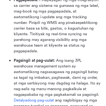
sa carrier ang sistema na gumawa ng mga label, 
mag-book ng mga pagpapadala, at 
awtomatikong i-update ang mga tracking 
number. Pinipili ng WMS ang pinakaepektibong 
carrier base sa bilis, gastos, o kagustuhan ng 
kliyente. Tinitiyak ng real-time syncing na 
parehong may agarang visibility ang mga 
warehouse team at kliyente sa status ng 
pagpapadala. 
Pagsingil at pag-uulat: 
Ang isang 3PL 
warehouse management system ay 
awtomatikong nagsasagawa ng pagsingil batay 
sa tagal ng imbakan, paghawak, dami ng order, 
at mga serbisyong may dagdag na halaga. Ito ay 
nag-aalis ng manu-manong pagkalkula at 
nagpapababa ng mga pagkakamali sa pagsingil. 
Detalyadong pag-uulat
 ang nagbibigay ng mga 
pananaw tungkol sa pagganap, pagsunod sa 