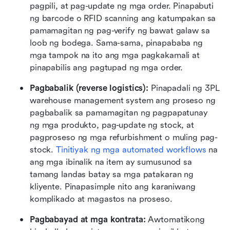
pagpili, at pag-update ng mga order. Pinapabuti 
ng barcode o RFID scanning ang katumpakan sa 
pamamagitan ng pag-verify ng bawat galaw sa 
loob ng bodega. Sama-sama, pinapababa ng 
mga tampok na ito ang mga pagkakamali at 
pinapabilis ang pagtupad ng mga order.
Pagbabalik (reverse logistics): 
Pinapadali ng 3PL 
warehouse management system ang proseso ng 
pagbabalik sa pamamagitan ng pagpapatunay 
ng mga produkto, pag-update ng stock, at 
pagproseso ng mga refurbishment o muling pag-
stock. 
Tinitiyak ng mga automated workflows
 na 
ang mga ibinalik na item ay sumusunod sa 
tamang landas batay sa mga patakaran ng 
kliyente. Pinapasimple nito ang karaniwang 
komplikado at magastos na proseso.
Pagbabayad at mga kontrata: 
Awtomatikong 