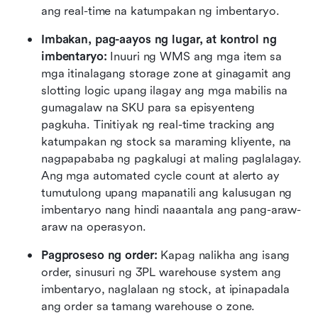
ang real-time na katumpakan ng imbentaryo.
Imbakan, pag-aayos ng lugar, at kontrol ng 
imbentaryo: 
Inuuri ng WMS ang mga item sa 
mga itinalagang storage zone at ginagamit ang 
slotting logic upang ilagay ang mga mabilis na 
gumagalaw na SKU para sa episyenteng 
pagkuha. Tinitiyak ng real-time tracking ang 
katumpakan ng stock sa maraming kliyente, na 
nagpapababa ng pagkalugi at maling paglalagay. 
Ang mga automated cycle count at alerto ay 
tumutulong upang mapanatili ang kalusugan ng 
imbentaryo nang hindi naaantala ang pang-araw-
araw na operasyon.
Pagproseso ng order: 
Kapag nalikha ang isang 
order, sinusuri ng 3PL warehouse system ang 
imbentaryo, naglalaan ng stock, at ipinapadala 
ang order sa tamang warehouse o zone. 