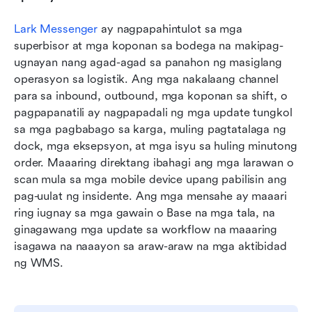
Lark Messenger
 ay nagpapahintulot sa mga 
superbisor at mga koponan sa bodega na makipag-
ugnayan nang agad-agad sa panahon ng masiglang 
operasyon sa logistik. Ang mga nakalaang channel 
para sa inbound, outbound, mga koponan sa shift, o 
pagpapanatili ay nagpapadali ng mga update tungkol 
sa mga pagbabago sa karga, muling pagtatalaga ng 
dock, mga eksepsyon, at mga isyu sa huling minutong 
order. Maaaring direktang ibahagi ang mga larawan o 
scan mula sa mga mobile device upang pabilisin ang 
pag-uulat ng insidente. Ang mga mensahe ay maaari 
ring iugnay sa mga gawain o Base na mga tala, na 
ginagawang mga update sa workflow na maaaring 
isagawa na naaayon sa araw-araw na mga aktibidad 
ng WMS.