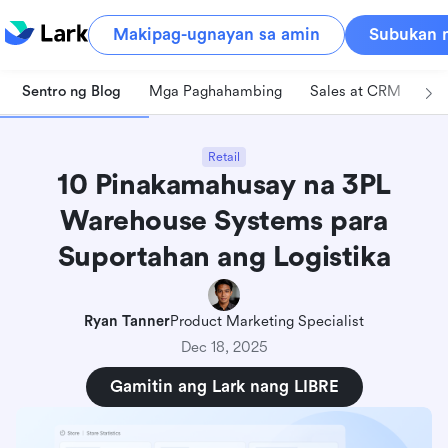
Makipag-ugnayan sa amin
Subukan n
Sentro ng Blog
Mga Paghahambing
Sales at CRM
Pa
Retail
10 Pinakamahusay na 3PL
Warehouse Systems para
Suportahan ang Logistika
Ryan Tanner
Product Marketing Specialist
Dec 18, 2025
Gamitin ang Lark nang LIBRE