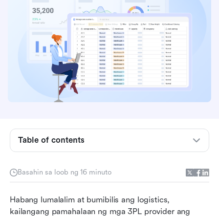
Mga pangunahing punto: sistema ng
pamamahala ng imbentaryo ng 3PL
Paano gumagana ang isang 3PL warehouse
management system
Pangkalahatang larawan ng sistema ng
Table of contents
pamamahala ng imbentaryo ng 3PL
Ano ang 3PL warehouse management system?
Basahin sa loob ng 16 minuto
Mga pangunahing tampok ng isang 3PL
Habang lumalalim at bumibilis ang logistics, 
warehouse management system
kailangang pamahalaan ng mga 3PL provider ang 