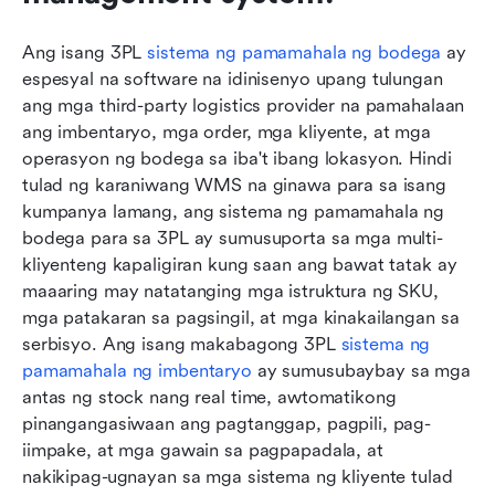
Ang isang 3PL 
sistema ng pamamahala ng bodega
 ay 
espesyal na software na idinisenyo upang tulungan 
ang mga third-party logistics provider na pamahalaan 
ang imbentaryo, mga order, mga kliyente, at mga 
operasyon ng bodega sa iba't ibang lokasyon. Hindi 
tulad ng karaniwang WMS na ginawa para sa isang 
kumpanya lamang, ang sistema ng pamamahala ng 
bodega para sa 3PL ay sumusuporta sa mga multi-
kliyenteng kapaligiran kung saan ang bawat tatak ay 
maaaring may natatanging mga istruktura ng SKU, 
mga patakaran sa pagsingil, at mga kinakailangan sa 
serbisyo. Ang isang makabagong 3PL 
sistema ng 
pamamahala ng imbentaryo
 ay sumusubaybay sa mga 
antas ng stock nang real time, awtomatikong 
pinangangasiwaan ang pagtanggap, pagpili, pag-
iimpake, at mga gawain sa pagpapadala, at 
nakikipag-ugnayan sa mga sistema ng kliyente tulad 