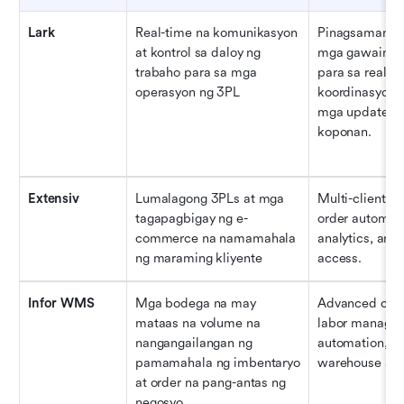
Lark
Real-time na komunikasyon 
Pinagsamang p
at kontrol sa daloy ng 
mga gawain, m
trabaho para sa mga 
para sa real-ti
operasyon ng 3PL
koordinasyon, 
mga update sa
koponan.
Extensiv
Lumalagong 3PLs at mga 
Multi-client inv
tagapagbigay ng e-
order automatio
commerce na namamahala 
analytics, and c
ng maraming kliyente
access.
Infor WMS
Mga bodega na may 
Advanced contro
mataas na volume na 
labor managem
nangangailangan ng 
automation, an
pamamahala ng imbentaryo 
warehouse anal
at order na pang-antas ng 
negosyo