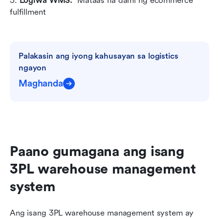
5. 
Logiwa WMS: 
 Mataas na dami ng ecommerce 
fulfillment
Palakasin ang iyong kahusayan sa logistics 
ngayon
Maghanda
Paano gumagana ang isang 
3PL warehouse management 
system
Ang isang 3PL warehouse management system ay 