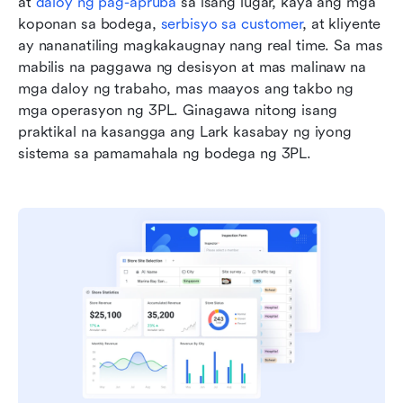
at 
daloy ng pag-apruba
 sa isang lugar, kaya ang mga 
koponan sa bodega, 
serbisyo sa customer
, at kliyente 
ay nananatiling magkakaugnay nang real time. Sa mas 
mabilis na paggawa ng desisyon at mas malinaw na 
mga daloy ng trabaho, mas maayos ang takbo ng 
mga operasyon ng 3PL. Ginagawa nitong isang 
praktikal na kasangga ang Lark kasabay ng iyong 
sistema sa pamamahala ng bodega ng 3PL.