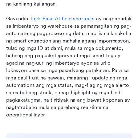
na kanilang kailangan.
Gayundin, 
Lark Base AI field shortcuts
 ay nagpapadali 
sa imbentaryo ng warehouse sa pamamagitan ng pag-
automate ng pagproseso ng data: mabilis na kinukuha 
ng smart extraction ang mahahalagang impormasyon, 
tulad ng mga ID at dami, mula sa mga dokumento, 
habang ang pagkakategorya at mga smart tag ay 
agad na nag-uuri ng imbentaryo ayon sa uri o 
lokasyon base sa mga pasadyang patakaran. Para sa 
mga paulit-ulit na gawain, maaaring i-update ng mga 
automations ang mga status, mag-flag ng mga alerto 
sa mababang stock, o mag-highlight ng mga hindi 
pagkakatugma, na tinitiyak na ang bawat koponan ay 
nagtatrabaho mula sa parehong real-time na 
operational layer.