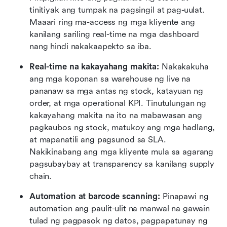
tinitiyak ang tumpak na pagsingil at pag-uulat. 
Maaari ring ma-access ng mga kliyente ang 
kanilang sariling real-time na mga dashboard 
nang hindi nakakaapekto sa iba.
Real-time na kakayahang makita: 
Nakakakuha 
ang mga koponan sa warehouse ng live na 
pananaw sa mga antas ng stock, katayuan ng 
order, at mga operational KPI. Tinutulungan ng 
kakayahang makita na ito na mabawasan ang 
pagkaubos ng stock, matukoy ang mga hadlang, 
at mapanatili ang pagsunod sa SLA. 
Nakikinabang ang mga kliyente mula sa agarang 
pagsubaybay at transparency sa kanilang supply 
chain.
Automation at barcode scanning: 
Pinapawi ng 
automation ang paulit-ulit na manwal na gawain 
tulad ng pagpasok ng datos, pagpapatunay ng 