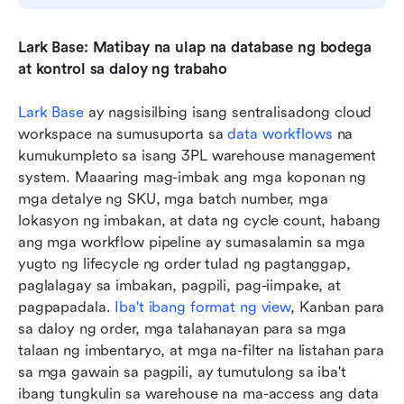
Lark Base: Matibay na ulap na database ng bodega 
at kontrol sa daloy ng trabaho
Lark Base
 ay nagsisilbing isang sentralisadong cloud 
workspace na sumusuporta sa 
data workflows
 na 
kumukumpleto sa isang 3PL warehouse management 
system. Maaaring mag-imbak ang mga koponan ng 
mga detalye ng SKU, mga batch number, mga 
lokasyon ng imbakan, at data ng cycle count, habang 
ang mga workflow pipeline ay sumasalamin sa mga 
yugto ng lifecycle ng order tulad ng pagtanggap, 
paglalagay sa imbakan, pagpili, pag-iimpake, at 
pagpapadala. 
Iba't ibang format ng view
, Kanban para 
sa daloy ng order, mga talahanayan para sa mga 
talaan ng imbentaryo, at mga na-filter na listahan para 
sa mga gawain sa pagpili, ay tumutulong sa iba't 
ibang tungkulin sa warehouse na ma-access ang data 