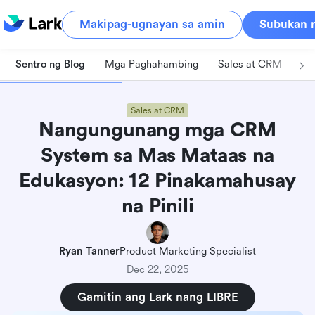
Makipag-ugnayan sa amin
Subukan n
Sentro ng Blog
Mga Paghahambing
Sales at CRM
Pa
Sales at CRM
Nangungunang mga CRM
System sa Mas Mataas na
Edukasyon: 12 Pinakamahusay
na Pinili
Ryan Tanner
Product Marketing Specialist
Dec 22, 2025
Gamitin ang Lark nang LIBRE