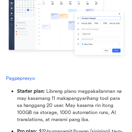
Pagpepresyo
Starter plan: 
Libreng plano magpakailanman na 
may kasamang 11 makapangyarihang tool para 
sa hanggang 20 user. May kasama rin itong 
100GB na storage, 1000 automation runs, AI 
translations, at marami pang iba.
Pro plan: 
$12/gumagamit/buwan (sinisingil taun-