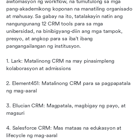
awtomasyon ng workflow, na tumutulong sa mga 
pang-akademikong koponan na manatiling organisado 
at mahusay. Sa gabay na ito, tatalakayin natin ang 
nangungunang 12 CRM tools para sa mga 
unibersidad, na binibigyang-diin ang mga tampok, 
presyo, at angkop para sa iba’t ibang 
pangangailangan ng institusyon.
1. Lark: Matalinong CRM na may pinasimpleng 
kolaborasyon at admissions
2. Element451: Matalinong CRM para sa pagpapatala 
ng mag-aaral
3. Ellucian CRM: Magpatala, magbigay ng payo, at 
magsuri
4. Salesforce CRM: Mas mataas na edukasyon at 
lifecycle ng mag-aaral