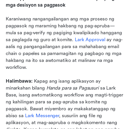
mga desisyon sa pagpasok
Karaniwang nangangailangan ang mga proseso ng 
pagpasok ng maraming hakbang ng pag-apruba—
mula sa pag-verify ng pagiging kwalipikado hanggang 
sa paglagda ng guro at komite. 
Lark Approval
 ay nag-
aalis ng pangangailangan para sa mahahabang email 
chain o papeles sa pamamagitan ng pagbago ng mga 
hakbang na ito sa awtomatiko at malinaw na mga 
workflow.
Halimbawa: 
Kapag ang isang aplikasyon ay 
minarkahan bilang 
Handa para sa Pagsusuri
 sa Lark 
Base, isang awtomatikong workflow ang magti-trigger 
ng kahilingan para sa pag-apruba sa komite ng 
pagpasok. Bawat miyembro ay makakatanggap ng 
abiso sa 
Lark Messenger
, susuriin ang file ng 
aplikasyon, at mag-aapruba o magkokomento nang 