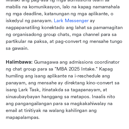
mabilis na komunikasyon, lalo na kapag namamahala 
ng mga deadline, katanungan ng mga aplikante, o 
iskedyul ng panayam. 
Lark Messenger
 ay 
nagpapanatiling konektado ang lahat sa pamamagitan 
ng organisadong group chats, mga channel para sa 
partikular na paksa, at pag-convert ng mensahe tungo 
sa gawain.
Halimbawa: 
Gumagawa ang admissions coordinator 
ng chat group para sa "MBA 2025 Intake." Kapag 
humiling ang isang aplikante na i-reschedule ang 
panayam, ang mensahe ay direktang kino-convert sa 
isang Lark Task, itinatakda sa tagapanayam, at 
sinusubaybayan hanggang sa matapos. Inaalis nito 
ang pangangailangan para sa magkakahiwalay na 
email at tinitiyak na walang kahilingan ang 
mapapalampas.