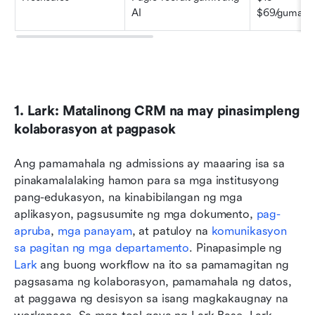
AI
$69/gumaga
1. Lark: Matalinong CRM na may pinasimpleng 
kolaborasyon at pagpasok
Ang pamamahala ng admissions ay maaaring isa sa 
pinakamalalaking hamon para sa mga institusyong 
pang-edukasyon, na kinabibilangan ng mga 
aplikasyon, pagsusumite ng mga dokumento, 
pag-
apruba
, 
mga panayam
, at patuloy na 
komunikasyon 
sa pagitan ng mga departamento
. Pinapasimple ng 
Lark
 ang buong workflow na ito sa pamamagitan ng 
pagsasama ng kolaborasyon, pamamahala ng datos, 
at paggawa ng desisyon sa isang magkakaugnay na 