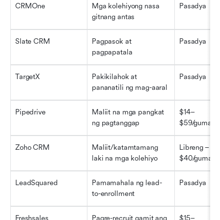
CRMOne
Mga kolehiyong nasa 
Pasadya
gitnang antas
Slate CRM
Pagpasok at 
Pasadya
pagpapatala
TargetX
Pakikilahok at 
Pasadya
pananatili ng mag-aaral
Pipedrive
Maliit na mga pangkat 
$14–
ng pagtanggap
$59/gumaga
Zoho CRM
Maliit/katamtamang 
Libreng – 
laki na mga kolehiyo
$40/gumaga
LeadSquared
Pamamahala ng lead-
Pasadya
to-enrollment
Freshsales
Pagre-recruit gamit ang 
$15–