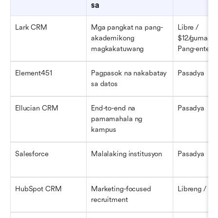
sa
Lark CRM
Mga pangkat na pang-
Libre / 
akademikong 
$12/gumagam
magkakatuwang
Pang-enterpr
Element451
Pagpasok na nakabatay 
Pasadya
sa datos
Ellucian CRM
End-to-end na 
Pasadya
pamamahala ng 
kampus
Salesforce
Malalaking institusyon
Pasadya
HubSpot CRM
Marketing-focused 
Libreng / $
recruitment