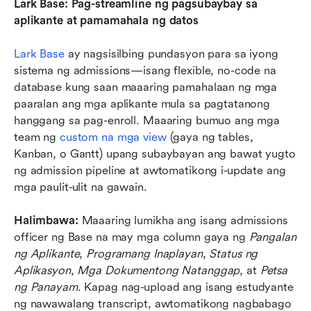
Lark Base: Pag-streamline ng pagsubaybay sa 
aplikante at pamamahala ng datos
Lark Base
 ay nagsisilbing pundasyon para sa iyong 
sistema ng admissions—isang flexible, no-code na 
database kung saan maaaring pamahalaan ng mga 
paaralan ang mga aplikante mula sa pagtatanong 
hanggang sa pag-enroll. Maaaring bumuo ang mga 
team ng 
custom na mga view
 (gaya ng tables, 
Kanban, o Gantt) upang subaybayan ang bawat yugto 
ng admission pipeline at awtomatikong i-update ang 
mga paulit-ulit na gawain.
Halimbawa: 
Maaaring lumikha ang isang admissions 
officer ng Base na may mga column gaya ng 
Pangalan 
ng Aplikante
, 
Programang Inaplayan
, 
Status ng 
Aplikasyon
, 
Mga Dokumentong Natanggap
, at 
Petsa 
ng Panayam
. Kapag nag-upload ang isang estudyante 
ng nawawalang transcript, awtomatikong nagbabago 