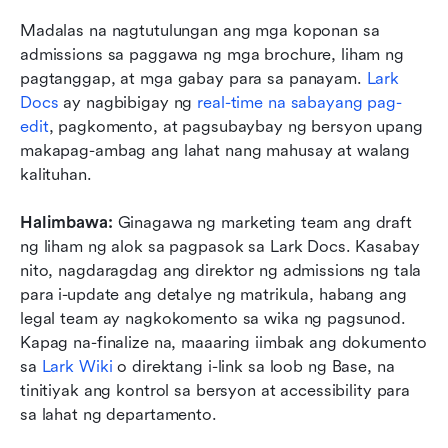
Madalas na nagtutulungan ang mga koponan sa 
admissions sa paggawa ng mga brochure, liham ng 
pagtanggap, at mga gabay para sa panayam. 
Lark 
Docs
ay nagbibigay ng 
real-time na sabayang pag-
edit
, pagkomento, at pagsubaybay ng bersyon upang 
makapag-ambag ang lahat nang mahusay at walang 
kalituhan.
Halimbawa: 
Ginagawa ng marketing team ang draft 
ng liham ng alok sa pagpasok sa Lark Docs. Kasabay 
nito, nagdaragdag ang direktor ng admissions ng tala 
para i-update ang detalye ng matrikula, habang ang 
legal team ay nagkokomento sa wika ng pagsunod. 
Kapag na-finalize na, maaaring iimbak ang dokumento 
sa 
Lark Wiki
 o direktang i-link sa loob ng Base, na 
tinitiyak ang kontrol sa bersyon at accessibility para 
sa lahat ng departamento.