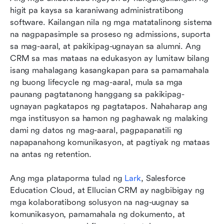
higit pa kaysa sa karaniwang administratibong 
12 Pinakamahusay na CRM na kasangkapan
software. Kailangan nila ng mga matatalinong sistema 
para sa mas mataas na edukasyon
na nagpapasimple sa proseso ng admissions, suporta 
sa mag-aaral, at pakikipag-ugnayan sa alumni. Ang 
Paano pumili ng tamang CRM para sa iyong
CRM sa mas mataas na edukasyon ay lumitaw bilang 
institusyon
isang mahalagang kasangkapan para sa pamamahala 
ng buong lifecycle ng mag-aaral, mula sa mga 
Mga hamon at pinakamahuhusay na gawi
paunang pagtatanong hanggang sa pakikipag-
Konklusyon
ugnayan pagkatapos ng pagtatapos. Nahaharap ang 
mga institusyon sa hamon ng paghawak ng malaking 
Mga Madalas Itanong
dami ng datos ng mag-aaral, pagpapanatili ng 
napapanahong komunikasyon, at pagtiyak ng mataas 
Kaugnay na pagbasa
na antas ng retention.
Ang mga plataporma tulad ng 
Lark
, Salesforce 
Education Cloud, at Ellucian CRM ay nagbibigay ng 
mga kolaboratibong solusyon na nag-uugnay sa 
komunikasyon, pamamahala ng dokumento, at 