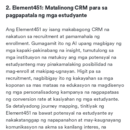
2. Element451: Matalinong CRM para sa 
pagpapatala ng mga estudyante
Ang Element451 ay isang makabagong CRM na 
nakatuon sa recruitment at pamamahala ng 
enrollment. Gumagamit ito ng AI upang magbigay ng 
mga kapaki-pakinabang na insight, tumutulong sa 
mga institusyon na matukoy ang mga potensyal na 
estudyanteng may pinakamalaking posibilidad na 
mag-enroll at makipag-ugnayan. Higit pa sa 
recruitment, nagbibigay ito ng kakayahan sa mga 
koponan sa mas mataas na edukasyon na magdisenyo 
ng mga personalisadong kampanya na nagpapataas 
ng conversion rate at kasiyahan ng mga estudyante. 
Sa detalyadong journey mapping, tinitiyak ng 
Element451 na bawat potensyal na estudyante ay 
nakakatanggap ng napapanahon at may-kaugnayang 
komunikasyon na akma sa kanilang interes, na 