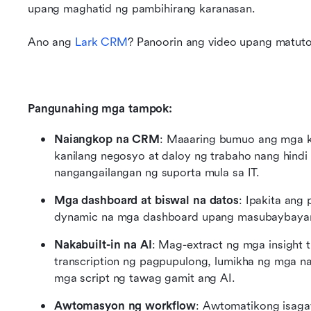
upang maghatid ng pambihirang karanasan.
Ano ang 
Lark CRM
? Panoorin ang video upang matuto
Pangunahing mga tampok:
Naiangkop na CRM
: Maaaring bumuo ang mga 
kanilang negosyo at daloy ng trabaho nang hindi n
nangangailangan ng suporta mula sa IT.
Mga dashboard at biswal na datos
: Ipakita ang
dynamic na mga dashboard upang masubaybayan
Nakabuilt-in na AI
: Mag-extract ng mga insight
transcription ng pagpupulong, lumikha ng mga nai
mga script ng tawag gamit ang AI.
Awtomasyon ng workflow
: Awtomatikong isagaw