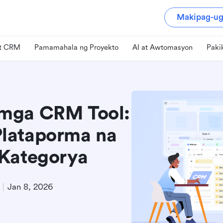
Makipag-ug
at CRM
Pamamahala ng Proyekto
AI at Awtomasyon
Paki
mga CRM Tool:
lataporma na
 Kategorya
Jan 8, 2026