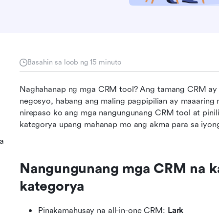
Basahin sa loob ng 15 minuto
Naghahanap ng mga CRM tool? Ang tamang CRM ay ma
negosyo, habang ang maling pagpipilian ay maaaring 
nirepaso ko ang mga nangungunang CRM tool at pinil
kategorya upang mahanap mo ang akma para sa iyong 
a
Nangungunang mga CRM na ka
kategorya
Pinakamahusay na all-in-one CRM: 
Lark