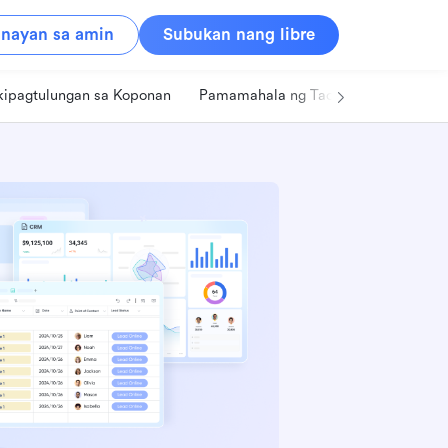
nayan sa amin
Subukan nang libre
kipagtulungan sa Koponan
Pamamahala ng Tao
Retail
Pa