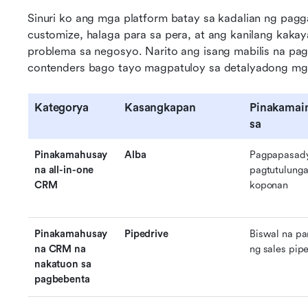
Sinuri ko ang mga platform batay sa kadalian ng pagg
customize, halaga para sa pera, at ang kanilang kaka
problema sa negosyo. Narito ang isang mabilis na p
contenders bago tayo magpatuloy sa detalyadong mg
Kategorya
Kasangkapan
Pinakamain
sa
Pinakamahusay 
Alba
Pagpapasadya
na all-in-one 
pagtutulunga
CRM
koponan
Pinakamahusay 
Pipedrive
Biswal na p
na CRM na 
ng sales pipe
nakatuon sa 
pagbebenta