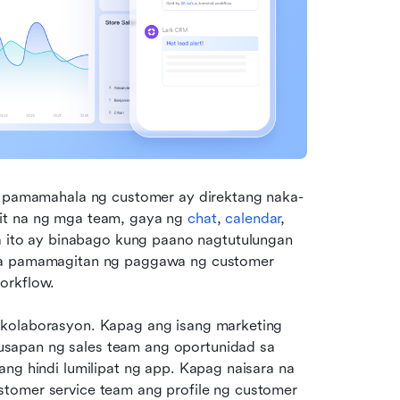
ng pamamahala ng customer ay direktang naka-
it na ng mga team, gaya ng 
chat
, 
calendar
, 
na ito ay binabago kung paano nagtutulungan 
 sa pamamagitan ng paggawa ng customer 
orkflow.
 kolaborasyon. Kapag ang isang marketing 
sapan ng sales team ang oportunidad sa 
ng hindi lumilipat ng app. Kapag naisara na 
tomer service team ang profile ng customer 