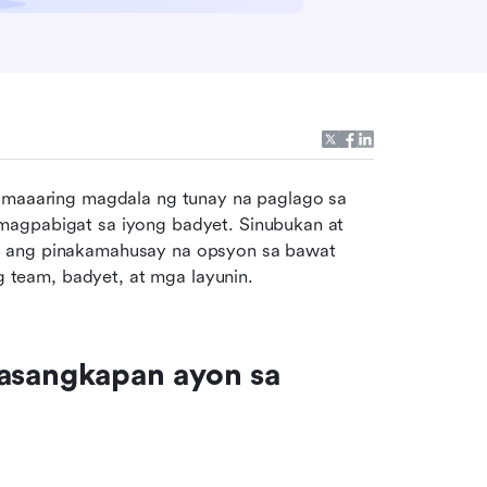
aaring magdala ng tunay na paglago sa 
magpabigat sa iyong badyet. Sinubukan at 
i ang pinakamahusay na opsyon sa bawat 
team, badyet, at mga layunin.
sangkapan ayon sa 