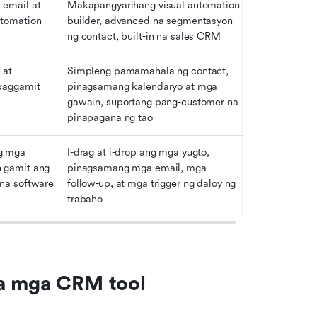
email at 
Makapangyarihang visual automation 
utomation
builder, advanced na segmentasyon 
ng contact, built-in na sales CRM
at 
Simpleng pamamahala ng contact, 
paggamit
pinagsamang kalendaryo at mga 
gawain, suportang pang-customer na 
pinapagana ng tao
g mga 
I-drag at i-drop ang mga yugto, 
gamit ang 
pinagsamang mga email, mga 
na software
follow-up, at mga trigger ng daloy ng 
trabaho
na mga CRM tool