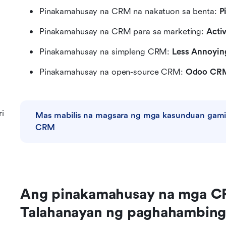
Pinakamahusay na CRM na nakatuon sa benta: 
P
Pinakamahusay na CRM para sa marketing: 
Acti
Pinakamahusay na simpleng CRM: 
Less Annoyi
Pinakamahusay na open-source CRM: 
Odoo CR
ri
Mas mabilis na magsara ng mga kasunduan gamit 
CRM
Ang pinakamahusay na mga CRM
Talahanayan ng paghahambin