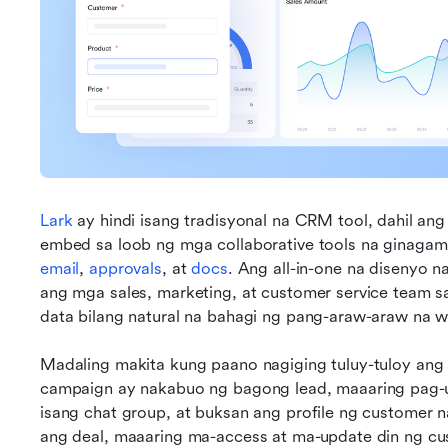
Lark
 ay hindi isang tradisyonal na CRM tool, dahil a
embed sa loob ng mga collaborative tools na ginagam
email
, 
approvals
, at 
docs
. Ang all-in-one na disenyo 
ang mga sales, marketing, at customer service team
data bilang natural na bahagi ng pang-araw-araw na w
Madaling makita kung paano nagiging tuluy-tuloy ang
campaign ay nakabuo ng bagong lead, maaaring pag-u
isang chat group, at buksan ang profile ng customer na
ang deal, maaaring ma-access at ma-update din ng cus