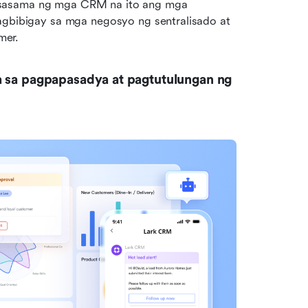
gsasama ng mga CRM na ito ang mga 
agbibigay sa mga negosyo ng sentralisado at 
mer.
a sa pagpapasadya at pagtutulungan ng 