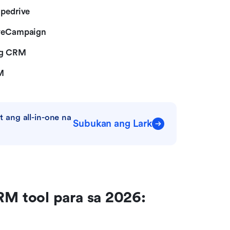
ipedrive
veCampaign
ng CRM
M
ang all-in-one na 
Subukan ang Lark
 tool para sa 2026: 
g