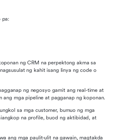
 pa:
koponan ng CRM na perpektong akma sa 
agsusulat ng kahit isang linya ng code o 
 pagganap ng negosyo gamit ang real-time at 
 ang mga pipeline at pagganap ng koponan.
 tungkol sa mga customer, bumuo ng mga 
angkop na profile, buod ng aktibidad, at 
a ang mga paulit-ulit na gawain, magtakda 