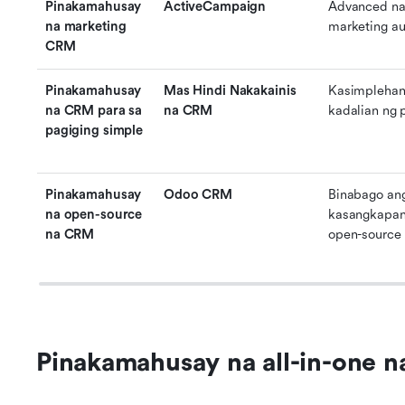
Pinakamahusay 
ActiveCampaign
Advanced na 
na marketing 
marketing a
CRM
Pinakamahusay 
Mas Hindi Nakakainis 
Kasimplehan 
na CRM para sa 
na CRM
kadalian ng 
pagiging simple
Pinakamahusay 
Odoo CRM
Binabago an
na open-source 
kasangkapan 
na CRM
open-source 
Pinakamahusay na all-in-one 