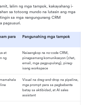
amit, lalim ng mga tampok, kakayahang i-
yahan sa totoong mundo na lutasin ang mga 
agtingin sa mga nangungunang CRM 
a pagsusuri.
am para 
Pangunahing mga tampok
 at 
Naiaangkop na no-code CRM, 
n ng 
pinagsamang komunikasyon (chat, 
email, mga pagpupulong), pinag-
isang workspace
amamahala 
Visual na drag-and-drop na pipeline, 
line
mga prompt para sa pagbebenta 
batay sa aktibidad, at AI sales 
assistant