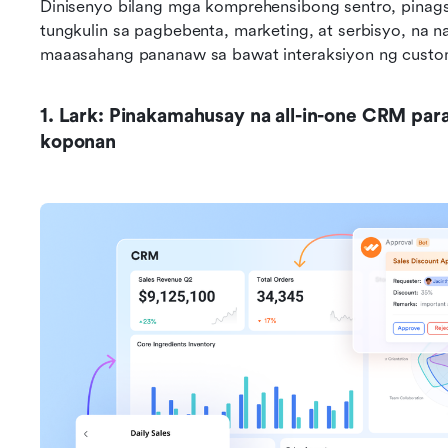
Dinisenyo bilang mga komprehensibong sentro, pina
tungkulin sa pagbebenta, marketing, at serbisyo, na n
maaasahang pananaw sa bawat interaksiyon ng custo
1. Lark: Pinakamahusay na all-in-one CRM par
koponan