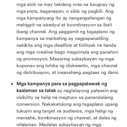
mga alok na may takdang oras na kaugnay ng 
mga pista, kaganapan, o siklo ng pagbili. Ang 
mga kampanyang ito ay nangangailangan ng 
mahigpit na iskedyul at koordinasyon sa iba’t 
ibang channel. Ang paggamit ng tagaplano ng 
kampanya sa marketing ay nagpapanatiling 
nakikita ang mga deadline at tinitiyak na handa 
ang mga creative bago magsimula ang panahon 
ng promosyon. Maaaring subaybayan ng mga 
koponan ang lohika ng diskwento, mga channel 
ng distribusyon, at inaasahang pagtaas ng dami.
Mga kampanya para sa pagpapalawak ng 
kaalaman sa tatak
 ay naglalayong pataasin ang 
visibility sa halip na magtuon sa panandaliang 
conversion. Nakakatulong ang tagaplano upang 
tukuyin ang target na audience, mga haligi ng 
mensahe, kombinasyon ng channel, at dalas ng 
nilalaman. Madalas subaybayan ng mga 