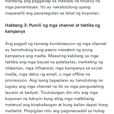
ihambing ang pagganap sa malinaw na tinukoy na 
mga pamantayan. Ito ay nakatutulong upang 
mapanatili ang pananagutan sa lahat ng koponan.
Hakbang 3: Pumili ng mga channel at taktika ng 
kampanya
Ang pagpili ng tamang kombinasyon ng mga channel 
ay humuhubog kung paano maaabot ng iyong 
kampanya ang madla. Maaaring kabilang sa mga 
taktika ang mga bayad na patalastas, marketing ng 
nilalaman, mga influencer, mga kampanya sa social 
media, mga daloy ng email, o mga offline na 
promosyon. Ang isang tagaplano ay tumutulong na 
iugnay ang mga channel na ito sa mga pangunahing 
layunin at badyet. Tinutulungan din nito ang mga 
koponan na tukuyin kung aling mga malikhaing 
materyal ang kinakailangan at kung kailan dapat itong 
maihatid. Pinipigilan nito ang pagmamadali sa huling 