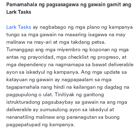
Pamamahala ng pagsasagawa ng gawain gamit ang 
Lark Tasks
Lark Tasks
 ay nagbabago ng mga plano ng kampanya 
tungo sa mga gawain na maaaring isagawa na may 
malinaw na may-ari at mga takdang petsa. 
Tumanggap ang mga miyembro ng koponan ng mga 
antas ng prayoridad, mga checklist ng progreso, at 
mga dependency na nagmamapa sa bawat deliverable 
ayon sa iskedyul ng kampanya. Ang mga update sa 
katayuan ng gawain ay nagpapaalam sa mga 
tagapamahala nang hindi na kailangan ng dagdag na 
pagpupulong o ulat. Tinitiyak ng ganitong 
istrukturadong pagsubaybay sa gawain na ang mga 
deliverable ay sumusulong ayon sa iskedyul at 
nananatiling malinaw ang pananagutan sa buong 
pagpapatupad ng kampanya.