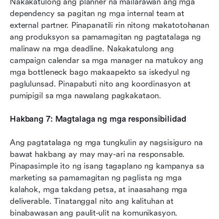
Nakakatulong ang planner na mailarawan ang mga 
dependency sa pagitan ng mga internal team at 
external partner. Pinapanatili rin nitong makatotohanan 
ang produksyon sa pamamagitan ng pagtatalaga ng 
malinaw na mga deadline. Nakakatulong ang 
campaign calendar sa mga manager na matukoy ang 
mga bottleneck bago makaapekto sa iskedyul ng 
paglulunsad. Pinapabuti nito ang koordinasyon at 
pumipigil sa mga nawalang pagkakataon.
Hakbang 7: Magtalaga ng mga responsibilidad
Ang pagtatalaga ng mga tungkulin ay nagsisiguro na 
bawat hakbang ay may may-ari na responsable. 
Pinapasimple ito ng isang tagaplano ng kampanya sa 
marketing sa pamamagitan ng paglista ng mga 
kalahok, mga takdang petsa, at inaasahang mga 
deliverable. Tinatanggal nito ang kalituhan at 
binabawasan ang paulit-ulit na komunikasyon. 