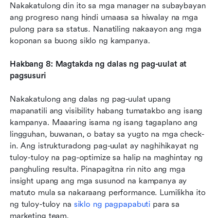
Nakakatulong din ito sa mga manager na subaybayan 
ang progreso nang hindi umaasa sa hiwalay na mga 
pulong para sa status. Nanatiling nakaayon ang mga 
koponan sa buong siklo ng kampanya.
Hakbang 8: Magtakda ng dalas ng pag-uulat at 
pagsusuri
Nakakatulong ang dalas ng pag-uulat upang 
mapanatili ang visibility habang tumatakbo ang isang 
kampanya. Maaaring isama ng isang tagaplano ang 
lingguhan, buwanan, o batay sa yugto na mga check-
in. Ang istrukturadong pag-uulat ay naghihikayat ng 
tuloy-tuloy na pag-optimize sa halip na maghintay ng 
panghuling resulta. Pinapagitna rin nito ang mga 
insight upang ang mga susunod na kampanya ay 
matuto mula sa nakaraang performance. Lumilikha ito 
ng tuloy-tuloy na
 siklo ng pagpapabuti
 para sa 
marketing team.