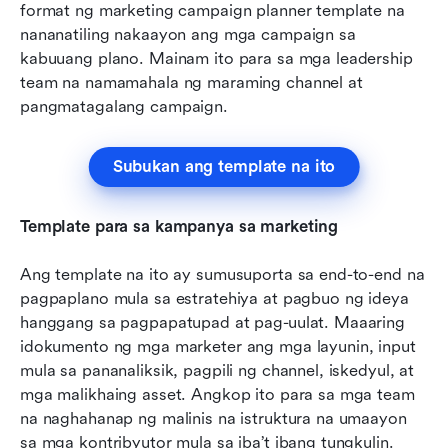
format ng marketing campaign planner template na 
nananatiling nakaayon ang mga campaign sa 
kabuuang plano. Mainam ito para sa mga leadership 
team na namamahala ng maraming channel at 
pangmatagalang campaign.
Subukan ang template na ito
Template para sa kampanya sa marketing
Ang template na ito ay sumusuporta sa end-to-end na 
pagpaplano mula sa estratehiya at pagbuo ng ideya 
hanggang sa pagpapatupad at pag-uulat. Maaaring 
idokumento ng mga marketer ang mga layunin, input 
mula sa pananaliksik, pagpili ng channel, iskedyul, at 
mga malikhaing asset. Angkop ito para sa mga team 
na naghahanap ng malinis na istruktura na umaayon 
sa mga kontribyutor mula sa iba’t ibang tungkulin. 