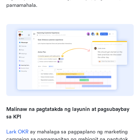
pamamahala.
Malinaw na pagtatakda ng layunin at pagsubaybay 
sa KPI
Lark OKR
 ay mahalaga sa pagpaplano ng marketing 
campaign sa pamamagitan ng mahigpit na pagtutok 