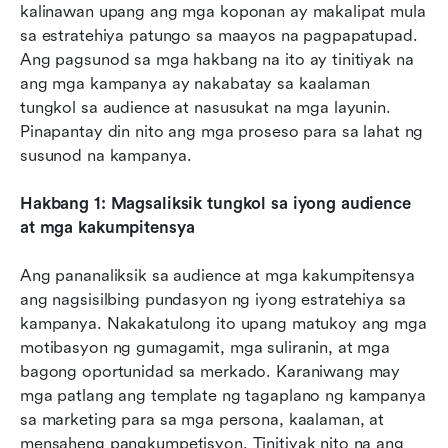
kalinawan upang ang mga koponan ay makalipat mula 
sa estratehiya patungo sa maayos na pagpapatupad. 
Ang pagsunod sa mga hakbang na ito ay tinitiyak na 
ang mga kampanya ay nakabatay sa kaalaman 
tungkol sa audience at nasusukat na mga layunin. 
Pinapantay din nito ang mga proseso para sa lahat ng 
susunod na kampanya.
Hakbang 1: Magsaliksik tungkol sa iyong audience 
at mga kakumpitensya
Ang pananaliksik sa audience at mga kakumpitensya 
ang nagsisilbing pundasyon ng iyong estratehiya sa 
kampanya. Nakakatulong ito upang matukoy ang mga 
motibasyon ng gumagamit, mga suliranin, at mga 
bagong oportunidad sa merkado. Karaniwang may 
mga patlang ang template ng tagaplano ng kampanya 
sa marketing para sa mga persona, kaalaman, at 
mensaheng pangkumpetisyon. Tinitiyak nito na ang 