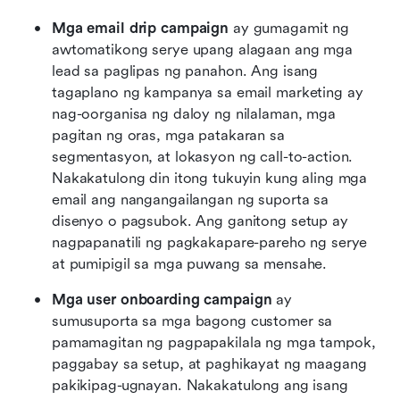
Mga email drip campaign
 ay gumagamit ng 
awtomatikong serye upang alagaan ang mga 
lead sa paglipas ng panahon. Ang isang 
tagaplano ng kampanya sa email marketing ay 
nag-oorganisa ng daloy ng nilalaman, mga 
pagitan ng oras, mga patakaran sa 
segmentasyon, at lokasyon ng call-to-action. 
Nakakatulong din itong tukuyin kung aling mga 
email ang nangangailangan ng suporta sa 
disenyo o pagsubok. Ang ganitong setup ay 
nagpapanatili ng pagkakapare-pareho ng serye 
at pumipigil sa mga puwang sa mensahe.
Mga user onboarding campaign
 ay 
sumusuporta sa mga bagong customer sa 
pamamagitan ng pagpapakilala ng mga tampok, 
paggabay sa setup, at paghikayat ng maagang 
pakikipag-ugnayan. Nakakatulong ang isang 