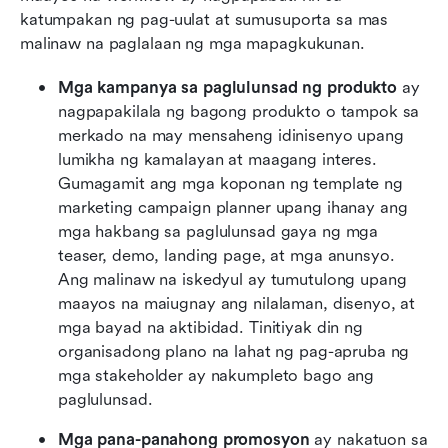
katumpakan ng pag-uulat at sumusuporta sa mas 
malinaw na paglalaan ng mga mapagkukunan.
Mga kampanya sa paglulunsad ng produkto
 ay 
nagpapakilala ng bagong produkto o tampok sa 
merkado na may mensaheng idinisenyo upang 
lumikha ng kamalayan at maagang interes. 
Gumagamit ang mga koponan ng template ng 
marketing campaign planner upang ihanay ang 
mga hakbang sa paglulunsad gaya ng mga 
teaser, demo, landing page, at mga anunsyo. 
Ang malinaw na iskedyul ay tumutulong upang 
maayos na maiugnay ang nilalaman, disenyo, at 
mga bayad na aktibidad. Tinitiyak din ng 
organisadong plano na lahat ng pag-apruba ng 
mga stakeholder ay nakumpleto bago ang 
paglulunsad.
Mga pana-panahong promosyon
 ay nakatuon sa 