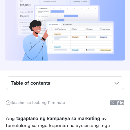
Ano ang isang tagaplano ng kampanya sa
marketing?
Table of contents
Mga uri ng kampanya sa marketing na dapat
planuhin
Basahin sa loob ng 11 minuto
Paano bumuo ng tagaplano ng kampanya sa
marketing nang sunud-sunod
Ang 
tagaplano ng kampanya sa marketing
 ay 
tumutulong sa mga koponan na ayusin ang mga 
Oras ng aksyon: Gamitin ang Lark para sa mas