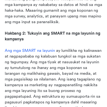
mga kampanya ay nakabatay sa datos at hindi sa mga 
haka-haka. Maaaring gumamit ang mga koponan ng 
mga survey, analytics, at panayam upang mas mapino 
ang mga input sa pananaliksik.
Hakbang 2: Tukuyin ang SMART na mga layunin ng 
kampanya
Ang mga SMART na layunin
 ay lumilikha ng kalinawan 
at nagpapababa ng kalabuan tungkol sa mga sukatan 
ng tagumpay. Ang mga tiyak at nasusukat na layunin 
ay tumutulong na ihanay ang mga koponan sa 
larangan ng malikhaing gawain, bayad na media, at 
mga pagsisikap sa nilalaman. Ang isang tagaplano ng 
kampanya sa marketing ay nagpapanatiling nakikita 
ang mga layuning ito sa buong proseso ng 
pagpapatupad. Ang estruktura ay sumusuporta rin sa 
pagsusuri pagkatapos ng kampanya dahil maaaring 