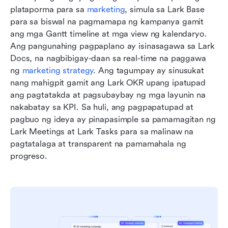
plataporma para sa 
marketing
, simula sa Lark Base 
para sa biswal na pagmamapa ng kampanya gamit 
ang mga Gantt timeline at mga view ng kalendaryo. 
Ang pangunahing pagpaplano ay isinasagawa sa Lark 
Docs, na nagbibigay-daan sa real-time na paggawa 
ng 
marketing strategy
. Ang tagumpay ay sinusukat 
nang mahigpit gamit ang Lark OKR upang ipatupad 
ang pagtatakda at pagsubaybay ng mga layunin na 
nakabatay sa KPI. Sa huli, ang pagpapatupad at 
pagbuo ng ideya ay pinapasimple sa pamamagitan ng 
Lark Meetings at Lark Tasks para sa malinaw na 
pagtatalaga at transparent na pamamahala ng 
progreso.