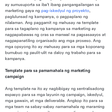
ay sumusuporta sa iba’t ibang pangangailangan sa 
marketing gaya ng 
pag-iskedyul ng proyekto
, 
paglulunsad ng kampanya, o pagpaplano ng 
nilalaman. Ang paggamit ng mahusay na template 
para sa tagaplano ng kampanya sa marketing ay 
nagpapabawas ng oras sa manwal na pagsasaayos at 
nagpapanatiling organisado ang mga proseso. Ang 
mga opsyong ito ay mahusay para sa mga koponang 
bumubuo ng paulit-ulit na daloy ng trabaho para sa 
kampanya.
Template para sa pamamahala ng marketing 
campaign
Ang template na ito ay nagbibigay ng sentralisadong 
espasyo para sa mga layunin ng campaign, iskedyul, 
mga gawain, at mga deliverable. Angkop ito para sa 
mga team na sabay-sabay namamahala ng maraming 