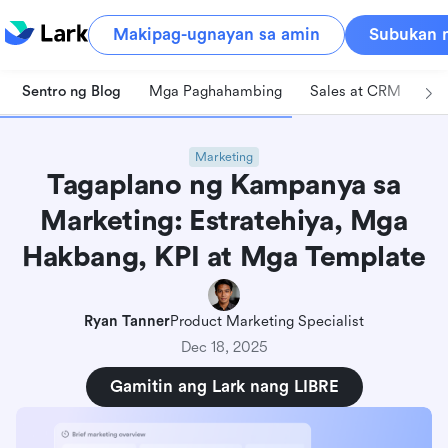
Makipag-ugnayan sa amin
Subukan n
Sentro ng Blog
Mga Paghahambing
Sales at CRM
Pa
Marketing
Tagaplano ng Kampanya sa
Marketing: Estratehiya, Mga
Hakbang, KPI at Mga Template
Ryan Tanner
Product Marketing Specialist
Dec 18, 2025
Gamitin ang Lark nang LIBRE