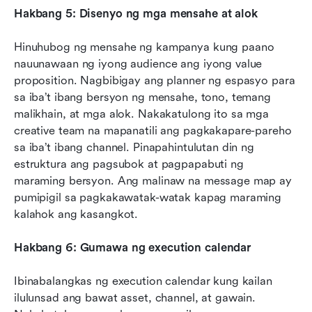
Hakbang 5: Disenyo ng mga mensahe at alok
Hinuhubog ng mensahe ng kampanya kung paano 
nauunawaan ng iyong audience ang iyong value 
proposition. Nagbibigay ang planner ng espasyo para 
sa iba’t ibang bersyon ng mensahe, tono, temang 
malikhain, at mga alok. Nakakatulong ito sa mga 
creative team na mapanatili ang pagkakapare-pareho 
sa iba’t ibang channel. Pinapahintulutan din ng 
estruktura ang pagsubok at pagpapabuti ng 
maraming bersyon. Ang malinaw na message map ay 
pumipigil sa pagkakawatak-watak kapag maraming 
kalahok ang kasangkot.
Hakbang 6: Gumawa ng execution calendar
Ibinabalangkas ng execution calendar kung kailan 
ilulunsad ang bawat asset, channel, at gawain. 