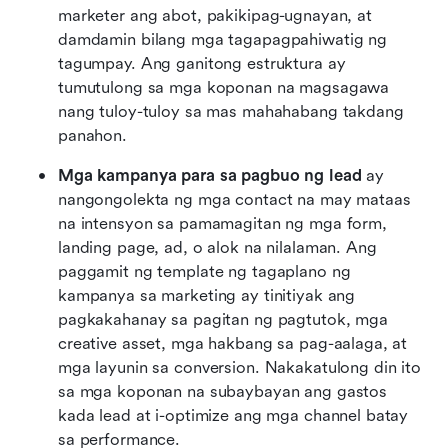
marketer ang abot, pakikipag-ugnayan, at 
damdamin bilang mga tagapagpahiwatig ng 
tagumpay. Ang ganitong estruktura ay 
tumutulong sa mga koponan na magsagawa 
nang tuloy-tuloy sa mas mahahabang takdang 
panahon.
Mga kampanya para sa pagbuo ng lead
 ay 
nangongolekta ng mga contact na may mataas 
na intensyon sa pamamagitan ng mga form, 
landing page, ad, o alok na nilalaman. Ang 
paggamit ng template ng tagaplano ng 
kampanya sa marketing ay tinitiyak ang 
pagkakahanay sa pagitan ng pagtutok, mga 
creative asset, mga hakbang sa pag-aalaga, at 
mga layunin sa conversion. Nakakatulong din ito 
sa mga koponan na subaybayan ang gastos 
kada lead at i-optimize ang mga channel batay 
sa performance.