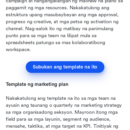
campaign at nangangailangan ng malinaw na plano sa 
paggamit ng mga resources. Nakakatulong ang 
estruktura upang masubaybayan ang mga approval, 
progreso ng creative, at mga petsa ng activation ng 
channel. Nag-aalok ito ng matibay na panimulang 
punto para sa mga team na lilipat mula sa 
spreadsheets patungo sa mas kolaboratibong 
workspace.
Subukan ang template na ito
Template ng marketing plan
Nakakatulong ang template na ito sa mga team na 
ayusin ang taunang o quarterly na marketing strategy 
sa mga organisadong seksyon. Mayroon itong mga 
field para sa mga layunin, segment ng audience, 
mensahe, taktika, at mga target na KPI. Tinitiyak ng 