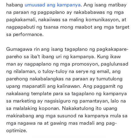
habang
 umuusad ang kampanya
. Ang isang matibay 
na paraan ng pagpaplano ay nakababawas ng mga 
pagkakamali, nakaiiwas sa maling komunikasyon, at 
nagpapabuti ng tsansa mong maabot ang mga target 
sa performance.
Gumagawa rin ang isang tagaplano ng pagkakapare-
pareho sa iba’t ibang uri ng kampanya. Kung ikaw 
man ay nagpaplano ng mga promosyon, paglulunsad 
ng nilalaman, o tuloy-tuloy na serye ng email, ang 
parehong nakabalangkas na paraan ay tumutulong 
upang mapanatili ang kalinawan. Ang paggamit ng 
nakalaang template para sa tagaplano ng kampanya 
sa marketing ay nagsisiguro ng pamantayan, lalo na 
sa malalaking koponan. Nakakatulong ito upang 
makinabang ang mga susunod na kampanya mula sa 
mga nagawa na at gawing mas madali ang pag-
optimize.