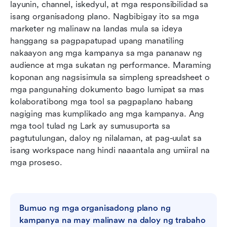
layunin, channel, iskedyul, at mga responsibilidad sa 
maayos na pagpaplano ng kampanya sa
isang organisadong plano. Nagbibigay ito sa mga 
marketing
marketer ng malinaw na landas mula sa ideya 
Paano sukatin ang tagumpay ng kampanya
hanggang sa pagpapatupad upang manatiling 
nakaayon ang mga kampanya sa mga pananaw ng 
Mga pangunahing pagkakamali na dapat iwasan
audience at mga sukatan ng performance. Maraming 
kapag nagdidisenyo ng mga kampanya sa
koponan ang nagsisimula sa simpleng spreadsheet o 
marketing
mga pangunahing dokumento bago lumipat sa mas 
kolaboratibong mga tool sa pagpaplano habang 
Konklusyon
nagiging mas kumplikado ang mga kampanya. Ang 
Mga Madalas Itanong
mga tool tulad ng Lark ay sumusuporta sa 
pagtutulungan, daloy ng nilalaman, at pag-uulat sa 
Kaugnay na pagbabasa
isang workspace nang hindi naaantala ang umiiral na 
mga proseso.
Bumuo ng mga organisadong plano ng 
kampanya na may malinaw na daloy ng trabaho