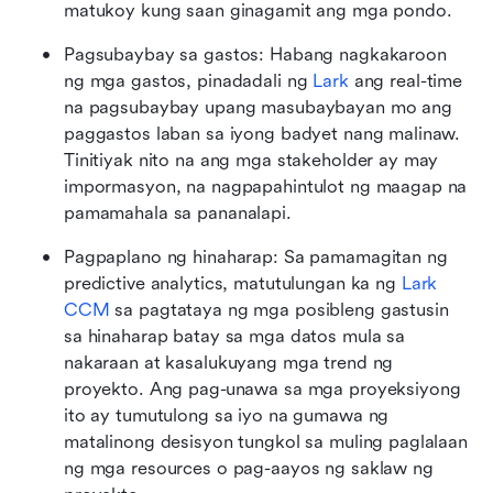
matukoy kung saan ginagamit ang mga pondo.
Pagsubaybay sa gastos: Habang nagkakaroon 
ng mga gastos, pinadadali ng 
Lark
 ang real-time 
na pagsubaybay upang masubaybayan mo ang 
paggastos laban sa iyong badyet nang malinaw. 
Tinitiyak nito na ang mga stakeholder ay may 
impormasyon, na nagpapahintulot ng maagap na 
pamamahala sa pananalapi.
Pagpaplano ng hinaharap: Sa pamamagitan ng 
predictive analytics, matutulungan ka ng 
Lark 
CCM
 sa pagtataya ng mga posibleng gastusin 
sa hinaharap batay sa mga datos mula sa 
nakaraan at kasalukuyang mga trend ng 
proyekto. Ang pag-unawa sa mga proyeksiyong 
ito ay tumutulong sa iyo na gumawa ng 
matalinong desisyon tungkol sa muling paglalaan 
ng mga resources o pag-aayos ng saklaw ng 