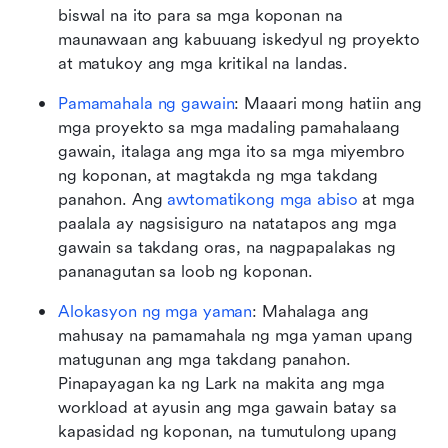
biswal na ito para sa mga koponan na 
maunawaan ang kabuuang iskedyul ng proyekto 
at matukoy ang mga kritikal na landas.
Pamamahala ng gawain
: Maaari mong hatiin ang 
mga proyekto sa mga madaling pamahalaang 
gawain, italaga ang mga ito sa mga miyembro 
ng koponan, at magtakda ng mga takdang 
panahon. Ang 
awtomatikong mga abiso
 at mga 
paalala ay nagsisiguro na natatapos ang mga 
gawain sa takdang oras, na nagpapalakas ng 
pananagutan sa loob ng koponan.
Alokasyon ng mga yaman
: Mahalaga ang 
mahusay na pamamahala ng mga yaman upang 
matugunan ang mga takdang panahon. 
Pinapayagan ka ng Lark na makita ang mga 
workload at ayusin ang mga gawain batay sa 
kapasidad ng koponan, na tumutulong upang 