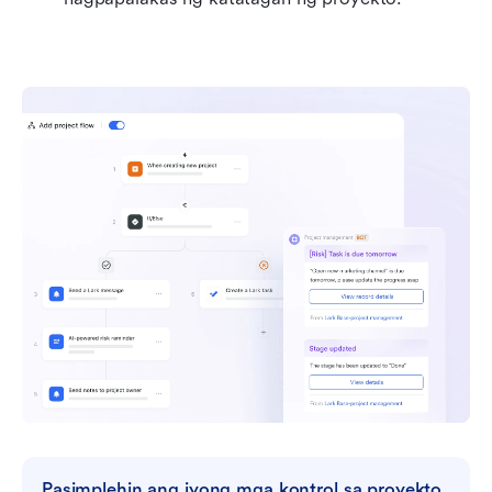
Pasimplehin ang iyong mga kontrol sa proyekto 