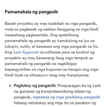
Pamamahala ng panganib
Bawat proyekto ay may kaakibat na mga panganib, 
mula sa paglawak ng saklaw hanggang sa mga hindi 
inaasahang pagkaantala. Ang epektibong 
pamamahala ng panganib ay tumutulong sa iyo na 
tukuyin, suriin, at bawasan ang mga panganib na ito. 
Ang 
Lark Approval
 na software para sa kontrol ng 
proyekto ay may kasamang ilang mga tampok sa 
pamamahala ng panganib na nagbibigay 
kapangyarihan sa mga koponan na harapin ang mga 
hindi tiyak na sitwasyon nang may kumpiyansa:
Pagtukoy ng panganib
: Pinapayagan ka ng Lark 
na gumawa ng komprehensibong talaan ng 
panganib, 
nagtatala ng mga posibleng panganib
habang natutukoy ang mga ito sa panahon ng 