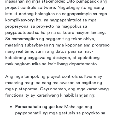
inaasahan ng mga stakeholder. Dito pumapasok ang 
project controls software. Nagbibigay ito ng isang 
istrukturadong balangkas na nagpapasimple sa mga 
komplikasyong ito, na nagpapahintulot sa mga 
propesyonal sa proyekto na magpokus sa 
pagpapatupad sa halip na sa koordinasyon lamang. 
Sa pamamagitan ng paggamit ng teknolohiya, 
maaaring subaybayan ng mga koponan ang progreso 
nang real time, suriin ang datos para sa may-
kabatirang paggawa ng desisyon, at epektibong 
makipagkomunika sa iba't ibang departamento.
Ang mga tampok ng project controls software ay 
maaaring mag-iba nang malawakan sa pagitan ng 
mga plataporma. Gayunpaman, ang mga karaniwang 
functionality ay karaniwang kinabibilangan ng:
Pamamahala ng gastos
: Mahalaga ang 
pagpapanatili ng mga gastusin sa proyekto sa 