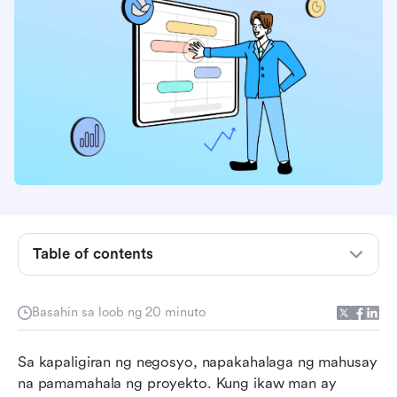
Table of contents
Ano ang project controls software?
Basahin sa loob ng 20 minuto
Mga pangunahing tampok ng software para sa
kontrol ng proyekto
Sa kapaligiran ng negosyo, napakahalaga ng mahusay 
na pamamahala ng proyekto. Kung ikaw man ay 
Bakit mahalaga ang epektibong kontrol sa