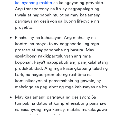
kakayahang makita
 sa kalagayan ng proyekto. 
Ang transparency na ito ay nagpapalago ng 
tiwala at nagpapahintulot sa may kaalamang 
paggawa ng desisyon sa buong lifecycle ng 
proyekto.
Pinahusay na kahusayan: Ang mahusay na 
kontrol sa proyekto ay nagpapadali ng mga 
proseso at nagpapababa ng basura. Mas 
epektibong nakikipagtulungan ang mga 
koponan, kaya't napapabuti ang pangkalahatang 
produktibidad. Ang mga kasangkapang tulad ng 
Lark, na nagpo-promote ng real-time na 
komunikasyon at pamamahala ng gawain, ay 
mahalaga sa pag-abot ng mga kahusayan na ito.
May kaalamang paggawa ng desisyon: Sa 
tumpak na datos at komprehensibong pananaw 
na nasa iyong mga kamay, mabilis makakagawa 