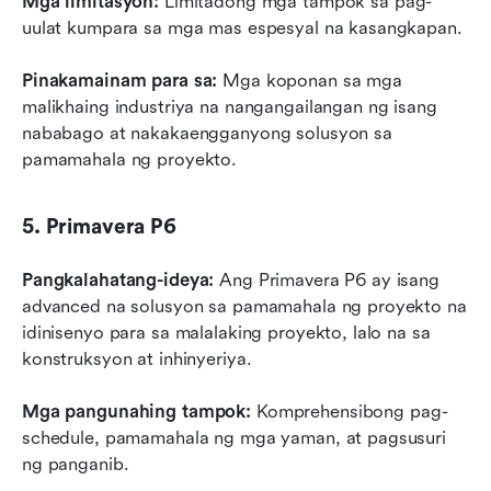
Mga limitasyon:
 Limitadong mga tampok sa pag-
uulat kumpara sa mga mas espesyal na kasangkapan.
Pinakamainam para sa:
 Mga koponan sa mga 
malikhaing industriya na nangangailangan ng isang 
nababago at nakakaengganyong solusyon sa 
pamamahala ng proyekto.
5. Primavera P6
Pangkalahatang-ideya:
 Ang Primavera P6 ay isang 
advanced na solusyon sa pamamahala ng proyekto na 
idinisenyo para sa malalaking proyekto, lalo na sa 
konstruksyon at inhinyeriya.
Mga pangunahing tampok:
 Komprehensibong pag-
schedule, pamamahala ng mga yaman, at pagsusuri 
ng panganib.