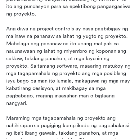
ito ang pundasyon para sa epektibong pangangasiwa 
ng proyekto.
Ang diwa ng project controls ay nasa pagbibigay ng 
malinaw na pananaw sa lahat ng yugto ng proyekto. 
Mahalaga ang pananaw na ito upang matiyak na 
nauunawaan ng lahat ng miyembro ng koponan ang 
saklaw, takdang panahon, at mga layunin ng 
proyekto. Sa tamang software, maaaring matukoy ng 
mga tagapamahala ng proyekto ang mga posibleng 
isyu bago pa man ito lumala, makagawa ng mga may-
kabatirang desisyon, at makibagay sa mga 
pagbabago, maging inaasahan man o biglaang 
nangyari.
Maraming mga tagapamahala ng proyekto ang 
nahihirapan sa pagiging kumplikado ng pagbabalansi 
ng iba't ibang gawain, takdang panahon, at mga 