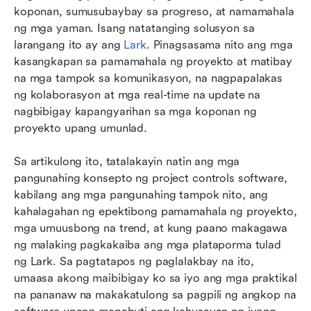
koponan, sumusubaybay sa progreso, at namamahala 
ng mga yaman. Isang natatanging solusyon sa 
larangang ito ay ang 
Lark
. Pinagsasama nito ang mga 
kasangkapan sa pamamahala ng proyekto at matibay 
na mga tampok sa komunikasyon, na nagpapalakas 
ng kolaborasyon at mga real-time na update na 
nagbibigay kapangyarihan sa mga koponan ng 
proyekto upang umunlad.
Sa artikulong ito, tatalakayin natin ang mga 
pangunahing konsepto ng project controls software, 
kabilang ang mga pangunahing tampok nito, ang 
kahalagahan ng epektibong pamamahala ng proyekto, 
mga umuusbong na trend, at kung paano makagawa 
ng malaking pagkakaiba ang mga plataporma tulad 
ng Lark. Sa pagtatapos ng paglalakbay na ito, 
umaasa akong maibibigay ko sa iyo ang mga praktikal 
na pananaw na makakatulong sa pagpili ng angkop na 