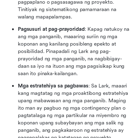
pagpaplano o pagsasagawa ng proyekto. 
Tinitiyak ng sistematikong pamamaraan na 
walang mapapalampas.
Pagsusuri at pag-prayoridad
: Kapag natukoy na 
ang mga panganib, maaaring suriin ng mga 
koponan ang kanilang posibleng epekto at 
posibilidad. Pinapadali ng Lark ang pag-
prayoridad ng mga panganib, na nagbibigay-
daan sa iyo na ituon ang mga pagsisikap kung 
saan ito pinaka-kailangan.
Mga estratehiya sa pagbawas
: Sa Lark, maaari 
kang magtatag ng mga proaktibong estratehiya 
upang mabawasan ang mga panganib. Maging 
ito man ay pagbuo ng mga contingency plan o 
pagtatalaga ng mga partikular na miyembro ng 
koponan upang subaybayan ang mga salik ng 
panganib, ang pagkakaroon ng estratehiya ay 
nagpapalakas ng katatagan ng proyekto.