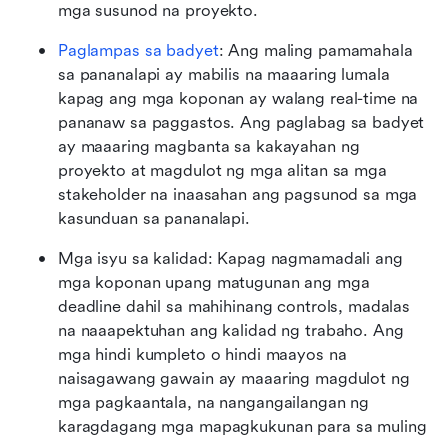
mga susunod na proyekto.
Paglampas sa badyet
: Ang maling pamamahala 
sa pananalapi ay mabilis na maaaring lumala 
kapag ang mga koponan ay walang real-time na 
pananaw sa paggastos. Ang paglabag sa badyet 
ay maaaring magbanta sa kakayahan ng 
proyekto at magdulot ng mga alitan sa mga 
stakeholder na inaasahan ang pagsunod sa mga 
kasunduan sa pananalapi.
Mga isyu sa kalidad: Kapag nagmamadali ang 
mga koponan upang matugunan ang mga 
deadline dahil sa mahihinang controls, madalas 
na naaapektuhan ang kalidad ng trabaho. Ang 
mga hindi kumpleto o hindi maayos na 
naisagawang gawain ay maaaring magdulot ng 
mga pagkaantala, na nangangailangan ng 
karagdagang mga mapagkukunan para sa muling 