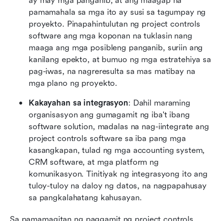
ay may mga panganib, at ang maagap na 
pamamahala sa mga ito ay susi sa tagumpay ng 
proyekto. Pinapahintulutan ng project controls 
software ang mga koponan na tuklasin nang 
maaga ang mga posibleng panganib, suriin ang 
kanilang epekto, at bumuo ng mga estratehiya sa 
pag-iwas, na nagreresulta sa mas matibay na 
mga plano ng proyekto.
Kakayahan sa integrasyon
: Dahil maraming 
organisasyon ang gumagamit ng iba't ibang 
software solution, madalas na nag-iintegrate ang 
project controls software sa iba pang mga 
kasangkapan, tulad ng mga accounting system, 
CRM software, at mga platform ng 
komunikasyon. Tinitiyak ng integrasyong ito ang 
tuloy-tuloy na daloy ng datos, na nagpapahusay 
sa pangkalahatang kahusayan.
Sa pamamagitan ng paggamit ng project controls 