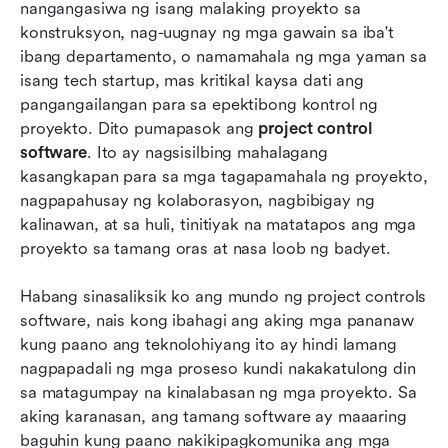
nangangasiwa ng isang malaking proyekto sa 
proyekto?
konstruksyon, nag-uugnay ng mga gawain sa iba't 
ibang departamento, o namamahala ng mga yaman sa 
Pangkalahatang-ideya ng software para sa
isang tech startup, mas kritikal kaysa dati ang 
kontrol ng proyekto
pangangailangan para sa epektibong kontrol ng 
Gamit ang Lark para sa epektibong kontrol ng
proyekto. Dito pumapasok ang 
project control 
proyekto
software
. Ito ay nagsisilbing mahalagang 
kasangkapan para sa mga tagapamahala ng proyekto, 
Mga Posibleng Aplikasyon ng Lark sa Software
nagpapahusay ng kolaborasyon, nagbibigay ng 
para sa Kontrol ng Proyekto
kalinawan, at sa huli, tinitiyak na matatapos ang mga 
proyekto sa tamang oras at nasa loob ng badyet.
Paano pumili ng tamang software para sa
project controls?
Habang sinasaliksik ko ang mundo ng project controls 
Konklusyon
software, nais kong ibahagi ang aking mga pananaw 
kung paano ang teknolohiyang ito ay hindi lamang 
Mga Madalas Itanong
nagpapadali ng mga proseso kundi nakakatulong din 
sa matagumpay na kinalabasan ng mga proyekto. Sa 
May kaugnayang pagbasa
aking karanasan, ang tamang software ay maaaring 
baguhin kung paano nakikipagkomunika ang mga 