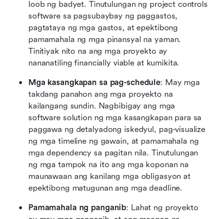
loob ng badyet. Tinutulungan ng project controls 
software sa pagsubaybay ng paggastos, 
pagtataya ng mga gastos, at epektibong 
pamamahala ng mga pinansyal na yaman. 
Tinitiyak nito na ang mga proyekto ay 
nananatiling financially viable at kumikita.
Mga kasangkapan sa pag-schedule
: May mga 
takdang panahon ang mga proyekto na 
kailangang sundin. Nagbibigay ang mga 
software solution ng mga kasangkapan para sa 
paggawa ng detalyadong iskedyul, pag-visualize 
ng mga timeline ng gawain, at pamamahala ng 
mga dependency sa pagitan nila. Tinutulungan 
ng mga tampok na ito ang mga koponan na 
maunawaan ang kanilang mga obligasyon at 
epektibong matugunan ang mga deadline.
Pamamahala ng panganib
: Lahat ng proyekto 