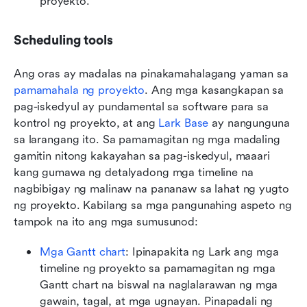
proyekto.
Scheduling tools
Ang oras ay madalas na pinakamahalagang yaman sa 
pamamahala ng proyekto
. Ang mga kasangkapan sa 
pag-iskedyul ay pundamental sa software para sa 
kontrol ng proyekto, at ang 
Lark Base
 ay nangunguna 
sa larangang ito. Sa pamamagitan ng mga madaling 
gamitin nitong kakayahan sa pag-iskedyul, maaari 
kang gumawa ng detalyadong mga timeline na 
nagbibigay ng malinaw na pananaw sa lahat ng yugto 
ng proyekto. Kabilang sa mga pangunahing aspeto ng 
tampok na ito ang mga sumusunod:
Mga Gantt chart
: Ipinapakita ng Lark ang mga 
timeline ng proyekto sa pamamagitan ng mga 
Gantt chart na biswal na naglalarawan ng mga 
gawain, tagal, at mga ugnayan. Pinapadali ng 