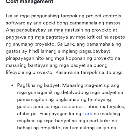
Cost management
Isa sa mga pangunahing tampok ng project controls 
software ay ang epektibong pamamahala ng gastos. 
Ang pagsubaybay sa mga gastusin ng proyekto at 
paggawa ng mga pagtataya ay mga kritikal na aspeto 
ng anumang proyekto. Sa Lark, ang pamamahala ng 
gastos ay hindi lamang simpleng pagsubaybay; 
pinapayagan nito ang mga koponan ng proyekto na 
masusing bantayan ang mga badyet sa buong 
lifecycle ng proyekto. Kasama sa tampok na ito ang:
Paglikha ng badyet: Maaaring mag-set up ang 
mga gumagamit ng detalyadong mga badyet sa 
pamamagitan ng paglalahad ng tinatayang 
gastos para sa mga resources, labor, materyales, 
at iba pa. Pinapayagan ka ng 
Lark
 na madaling 
maglaan ng mga badyet sa mga partikular na 
bahagi ng proyekto, na tumutulong sa iyo na 