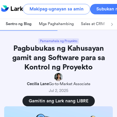
Makipag-ugnayan sa amin
Subukan n
Sentro ng Blog
Mga Paghahambing
Sales at CRM
Pa
Pamamahala ng Proyekto
Pagbubukas ng Kahusayan
gamit ang Software para sa
Kontrol ng Proyekto
Cecilia Lane
Go-to-Market Associate
Jul 2, 2025
Gamitin ang Lark nang LIBRE