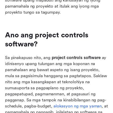
software upang mapabuti ang kahusayan ng iyong 
pamamahala ng proyekto at itulak ang iyong mga 
proyekto tungo sa tagumpay.
Ano ang project controls 
software?
Sa pinakapuso nito, ang 
project controls software
 ay 
idinisenyo upang tulungan ang mga koponan na 
pamahalaan ang bawat aspeto ng isang proyekto, 
mula sa pagsisimula hanggang sa pagtatapos. Saklaw 
nito ang mga kasangkapan at teknolohiya na 
sumusuporta sa pagpaplano ng proyekto, 
pagpapatupad, pagmamanman, at pagsusuri ng 
pagganap. Sa mga tampok na kinabibilangan ng pag-
schedule, pagba-budget, 
alokasyon ng mga yaman
, at 
pamamahala ng panganib, inilalatag ng software na 