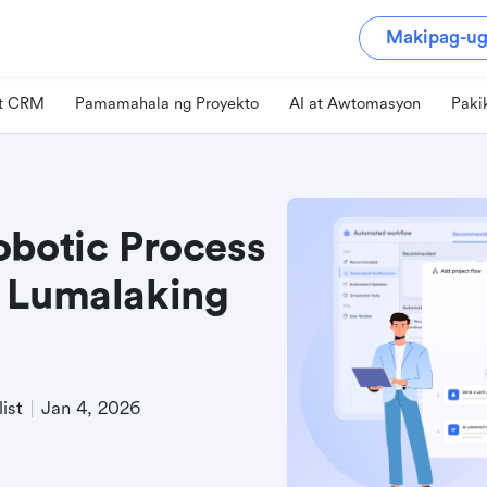
Makipag-ug
at CRM
Pamamahala ng Proyekto
AI at Awtomasyon
Paki
obotic Process
a Lumalaking
ist
Jan 4, 2026