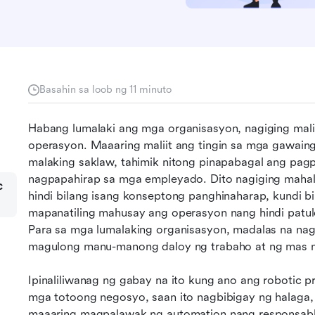
Basahin sa loob ng 11 minuto
Habang lumalaki ang mga organisasyon, nagiging ma
operasyon. Maaaring maliit ang tingin sa mga gawaing 
malaking saklaw, tahimik nitong pinapabagal ang pag
nagpapahirap sa mga empleyado. Dito nagiging maha
c
hindi bilang isang konseptong panghinaharap, kundi bi
mapanatiling mahusay ang operasyon nang hindi patul
Para sa mga lumalaking organisasyon, madalas na nagsi
magulong manu-manong daloy ng trabaho at ng mas m
Ipinaliliwanag ng gabay na ito kung ano ang robotic 
mga totoong negosyo, saan ito nagbibigay ng halaga, 
maaaring magpalawak ng automation nang responsab