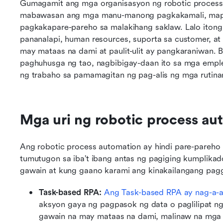
Gumagamit ang mga organisasyon ng robotic process
mabawasan ang mga manu-manong pagkakamali, mapabi
pagkakapare-pareho sa malakihang saklaw. Lalo itong
pananalapi, human resources, suporta sa customer, a
may mataas na dami at paulit-ulit ay pangkaraniwan. 
paghuhusga ng tao, nagbibigay-daan ito sa mga empl
ng trabaho sa pamamagitan ng pag-alis ng mga rutina
Mga uri ng robotic process au
Ang robotic process automation ay hindi pare-pareho pa
tumutugon sa iba’t ibang antas ng pagiging kumplika
gawain at kung gaano karami ang kinakailangang pag
Task-based RPA: 
Ang Task-based RPA ay nag-a-
aksyon gaya ng pagpasok ng data o paglilipat ng
gawain na may mataas na dami, malinaw na mga 