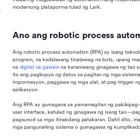
modernong plataporma tulad ng Lark.
a
c
Ano ang robotic process auto
Ang robotic process automation (RPA) ay isang tekno
program, na kadalasang tinatawag na bots, upang mags
na 
digital na gawain
 na karaniwang ginagawa ng tao s
ito ang pagkopya ng datos sa pagitan ng mga sistem
impormasyon, paggawa ng mga ulat, at pag-trigger ng 
aplikasyon.
Ang RPA ay gumagana sa pamamagitan ng pakikipag-ug
user interface, katulad ng ginagawa ng isang tao—pag-
pagsunod sa mga itinakdang patakaran. Dahil dito, maa
mga pangunahing sistema o gumagawa ng kumplikado