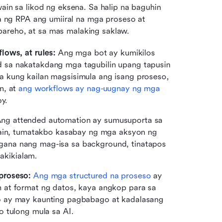
ain sa likod ng eksena. Sa halip na baguhin 
ng RPA ang umiiral na mga proseso at 
pareho, at sa mas malaking saklaw.
lows, at rules: 
Ang mga bot ay kumikilos 
sa nakatakdang mga tagubilin upang tapusin 
 kung kailan magsisimula ang isang proseso, 
, at 
ang workflows ay nag-uugnay ng mga 
oy.
ng attended automation ay sumusuporta sa 
, tumatakbo kasabay ng mga aksyon ng 
ana nang mag-isa sa background, tinatapos 
kikialam.
proseso: 
Ang mga structured na proseso
 ay 
 at format ng datos, kaya angkop para sa 
o ay may kaunting pagbabago at kadalasang 
o tulong mula sa AI.