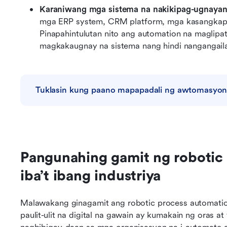
Karaniwang mga sistema na nakikipag-ugnayan
mga ERP system, CRM platform, mga kasangkapan
Pinapahintulutan nito ang automation na maglipat
magkakaugnay na sistema nang hindi nangangaila
Tuklasin kung paano mapapadali ng awtomasyo
Pangunahing gamit ng robotic 
iba’t ibang industriya
Malawakang ginagamit ang robotic process automation 
paulit-ulit na digital na gawain ay kumakain ng oras 