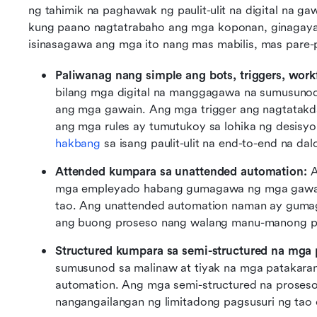
ng tahimik na paghawak ng paulit-ulit na digital na gaw
kung paano nagtatrabaho ang mga koponan, ginagaya 
isinasagawa ang mga ito nang mas mabilis, mas pare-
Paliwanag nang simple ang bots, triggers, workf
bilang mga digital na manggagawa na sumusunod 
ang mga gawain. Ang mga trigger ang nagtatakda
ang mga rules ay tumutukoy sa lohika ng desisyon
hakbang
 sa isang paulit-ulit na end-to-end na dal
Attended kumpara sa unattended automation: 
A
mga empleyado habang gumagawa ng mga gawain
tao. Ang unattended automation naman ay gumag
ang buong proseso nang walang manu-manong pa
Structured kumpara sa semi-structured na mga 
sumusunod sa malinaw at tiyak na mga patakaran
automation. Ang mga semi-structured na proses
nangangailangan ng limitadong pagsusuri ng tao 