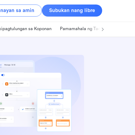
nayan sa amin
Subukan nang libre
kipagtulungan sa Koponan
Pamamahala ng Tao
Retail
Pa