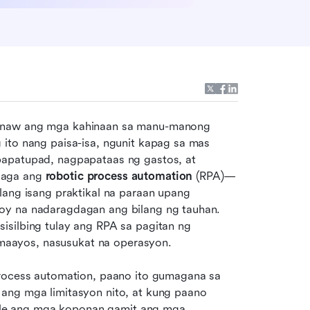
linaw ang mga kahinaan sa manu-manong 
ito nang paisa-isa, ngunit kapag sa mas 
papatupad, nagpapataas ng gastos, at 
laga ang 
robotic process automation
 (RPA)—
lang isang praktikal na paraan upang 
oy na nadaragdagan ang bilang ng tauhan. 
silbing tulay ang RPA sa pagitan ng 
aayos, nasusukat na operasyon.
process automation, paano ito gumagana sa 
ang mga limitasyon nito, at kung paano 
le ang mga koponan gamit ang mga 