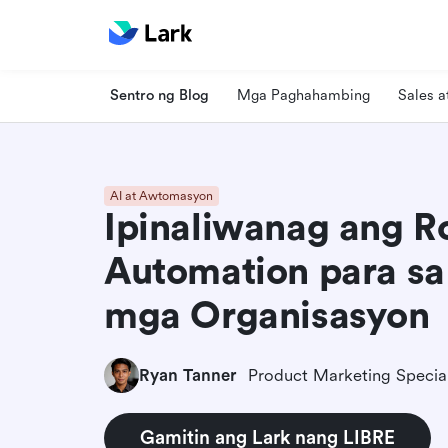
Sentro ng Blog
Mga Paghahambing
Sales 
AI at Awtomasyon
Ipinaliwanag ang R
Automation para s
mga Organisasyon
Ryan Tanner
Product Marketing Special
Gamitin ang Lark nang LIBRE