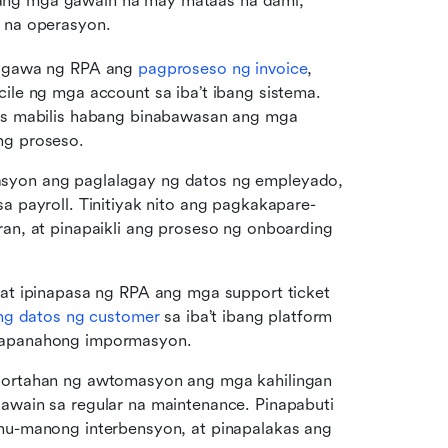
ang mga gawain na may mataas na dami, 
w na operasyon.
agawa ng RPA ang 
pagproseso ng invoice
, 
le ng mga account sa iba’t ibang sistema. 
s mabilis habang binabawasan ang mga 
ng proseso.
yon ang paglalagay ng datos ng empleyado, 
 payroll. Tinitiyak nito ang pagkakapare-
n, at pinapaikli ang proseso ng onboarding 
at ipinapasa ng RPA ang mga support ticket 
ang datos ng customer
 sa iba’t ibang platform 
papanahong impormasyon.
portahan ng awtomasyon ang mga kahilingan 
wain sa regular na maintenance. Pinapabuti 
u-manong interbensyon, at pinapalakas ang 