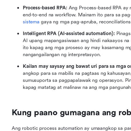
Process-based RPA: 
Ang Process-based RPA ay n
end-to-end na workflow. Mainam ito para sa pag-
sistema
 gaya ng mga pag-apruba, reconciliations,
Intelligent RPA (AI-assisted automation): 
Pinags
AI upang mapangasiwaan ang hindi nakaayos na 
ito kapag ang mga proseso ay may kasamang mga
nangangailangan ng interpretasyon.
Kailan may saysay ang bawat uri para sa mga o
angkop para sa mabilis na pagtaas ng kahusayan
sumusuporta sa pagpapalawak ng operasyon. Pina
kapag matatag at malinaw na ang mga pangunah
Kung paano gumagana ang rob
Ang robotic process automation ay umaangkop sa pa