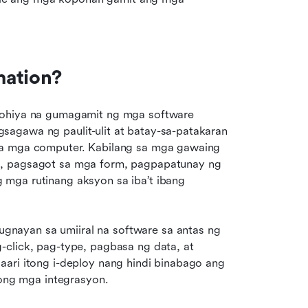
mation?
lohiya na gumagamit ng mga software 
agawa ng paulit-ulit at batay-sa-patakaran 
a mga computer. Kabilang sa mga gawaing 
a, pagsagot sa mga form, pagpapatunay ng 
mga rutinang aksyon sa iba’t ibang 
nayan sa umiiral na software sa antas ng 
click, pag-type, pagbasa ng data, at 
ari itong i-deploy nang hindi binabago ang 
ng mga integrasyon.