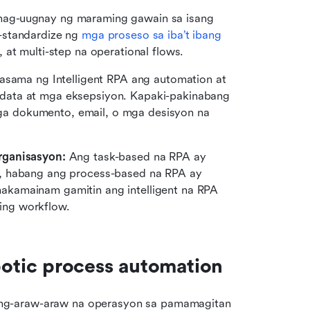
ag-uugnay ng maraming gawain sa isang 
standardize ng 
mga proseso sa iba’t ibang 
 at multi-step na operational flows.
asama ng Intelligent RPA ang automation at 
data at mga eksepsiyon. Kapaki-pakinabang 
 dokumento, email, o mga desisyon na 
rganisasyon: 
Ang task-based na RPA ay 
, habang ang process-based na RPA ay 
kamainam gamitin ang intelligent na RPA 
ing workflow.
otic process automation
ng-araw-araw na operasyon sa pamamagitan 