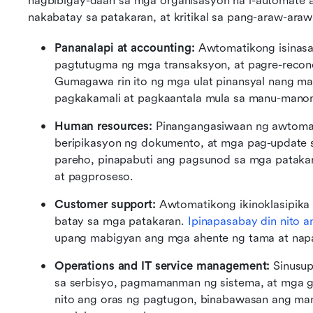
nagbibigay-daan sa mga organisasyon na i-automate 
nakabatay sa patakaran, at kritikal sa pang-araw-ara
Pananalapi at accounting:
 Awtomatikong isinas
pagtutugma ng mga transaksyon, at pagre-reconci
Gumagawa rin ito ng mga ulat pinansyal nang ma
pagkakamali at pagkaantala mula sa manu-mano
Human resources:
 Pinangangasiwaan ng awtomas
beripikasyon ng dokumento, at mga pag-update sa
pareho, pinapabuti ang pagsunod sa mga patakara
at pagproseso.
Customer support:
 Awtomatikong ikinoklasipika 
batay sa mga patakaran. 
Ipinapasabay din nito 
upang mabigyan ang mga ahente ng tama at na
Operations and IT service management:
 Sinusu
sa serbisyo, pagmamanman ng sistema, at mga ga
nito ang oras ng pagtugon, binabawasan ang man