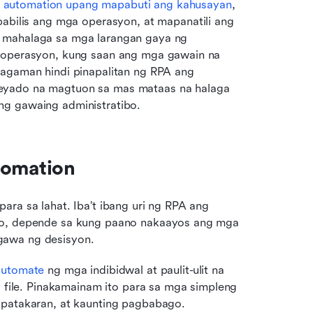
 
automation upang mapabuti ang kahusayan
, 
lis ang mga operasyon, at mapanatili ang 
 mahalaga sa mga larangan gaya ng 
t operasyon, kung saan ang mga gawain na 
Bagaman hindi pinapalitan ng RPA ang 
eyado na magtuon sa mas mataas na halaga 
ng gawaing administratibo.
tomation
ra sa lahat. Iba’t ibang uri ng RPA ang 
do, depende sa kung paano nakaayos ang mga 
gawa ng desisyon.
automate
 ng mga indibidwal at paulit-ulit na 
 file. Pinakamainam ito para sa mga simpleng 
patakaran, at kaunting pagbabago.