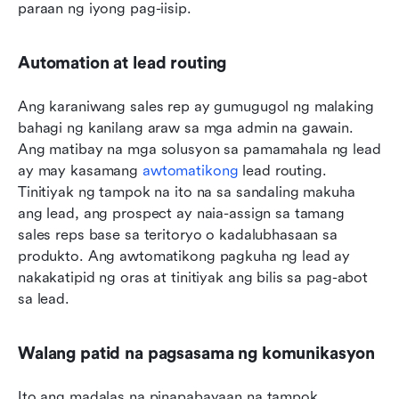
paraan ng iyong pag-iisip.
Automation at lead routing
Ang karaniwang sales rep ay gumugugol ng malaking 
bahagi ng kanilang araw sa mga admin na gawain. 
Ang matibay na mga solusyon sa pamamahala ng lead 
ay may kasamang 
awtomatikong
 lead routing. 
Tinitiyak ng tampok na ito na sa sandaling makuha 
ang lead, ang prospect ay naia-assign sa tamang 
sales reps base sa teritoryo o kadalubhasaan sa 
produkto. Ang awtomatikong pagkuha ng lead ay 
nakakatipid ng oras at tinitiyak ang bilis sa pag-abot 
sa lead.
Walang patid na pagsasama ng komunikasyon
Ito ang madalas na pinapabayaan na tampok. 