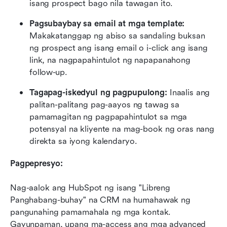
isang prospect bago nila tawagan ito.
Pagsubaybay sa email at mga template:
Makakatanggap ng abiso sa sandaling buksan 
ng prospect ang isang email o i-click ang isang 
link, na nagpapahintulot ng napapanahong 
follow-up.
Tagapag-iskedyul ng pagpupulong:
 Inaalis ang 
palitan-palitang pag-aayos ng tawag sa 
pamamagitan ng pagpapahintulot sa mga 
potensyal na kliyente na mag-book ng oras nang 
direkta sa iyong kalendaryo.
Pagpepresyo:
Nag-aalok ang HubSpot ng isang "Libreng 
Panghabang-buhay" na CRM na humahawak ng 
pangunahing pamamahala ng mga kontak. 
Gayunpaman, upang ma-access ang mga advanced 