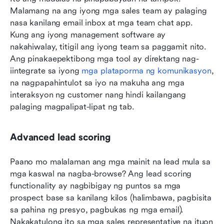
Malamang na ang iyong mga sales team ay palaging 
nasa kanilang email inbox at mga team chat app. 
Kung ang iyong management software ay 
nakahiwalay, titigil ang iyong team sa paggamit nito. 
Ang pinakaepektibong mga tool ay direktang nag-
iintegrate sa iyong 
mga plataporma ng komunikasyon
, 
na nagpapahintulot sa iyo na makuha ang mga 
interaksyon ng customer nang hindi kailangang 
palaging magpalipat-lipat ng tab.
Advanced lead scoring
Paano mo malalaman ang mga mainit na lead mula sa 
mga kaswal na nagba-browse? Ang lead scoring 
functionality ay nagbibigay ng puntos sa mga 
prospect base sa kanilang kilos (halimbawa, pagbisita 
sa pahina ng presyo, pagbukas ng mga email). 
Nakakatulong ito sa mga sales representative na ituon 