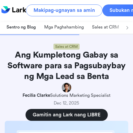
Makipag-ugnayan sa amin
Subukan n
Sentro ng Blog
Mga Paghahambing
Sales at CRM
Pa
Sales at CRM
Ang Kumpletong Gabay sa
Software para sa Pagsubaybay
ng Mga Lead sa Benta
Fecilia Clarke
Solutions Marketing Specialist
Dec 12, 2025
Gamitin ang Lark nang LIBRE