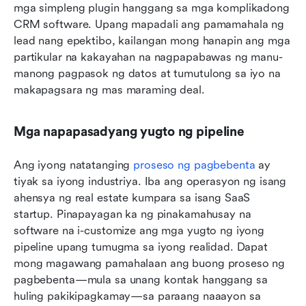
mga simpleng plugin hanggang sa mga komplikadong 
CRM software. Upang mapadali ang pamamahala ng 
lead nang epektibo, kailangan mong hanapin ang mga 
partikular na kakayahan na nagpapabawas ng manu-
manong pagpasok ng datos at tumutulong sa iyo na 
makapagsara ng mas maraming deal.
Mga napapasadyang yugto ng pipeline
Ang iyong natatanging 
proseso ng pagbebenta
 ay 
tiyak sa iyong industriya. Iba ang operasyon ng isang 
ahensya ng real estate kumpara sa isang SaaS 
startup. Pinapayagan ka ng pinakamahusay na 
software na i-customize ang mga yugto ng iyong 
pipeline upang tumugma sa iyong realidad. Dapat 
mong magawang pamahalaan ang buong proseso ng 
pagbebenta—mula sa unang kontak hanggang sa 
huling pakikipagkamay—sa paraang naaayon sa 