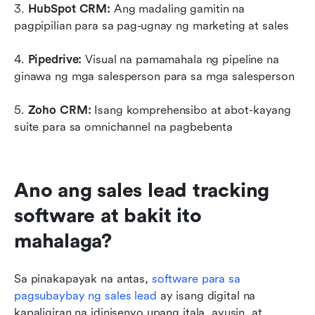
3. 
HubSpot CRM:
 Ang madaling gamitin na 
pagpipilian para sa pag-ugnay ng marketing at sales
4. 
Pipedrive: 
Visual na pamamahala ng pipeline na 
ginawa ng mga salesperson para sa mga salesperson
5. 
Zoho CRM: 
Isang komprehensibo at abot-kayang 
suite para sa omnichannel na pagbebenta
Ano ang sales lead tracking 
software at bakit ito 
mahalaga?
Sa pinakapayak na antas, 
software para sa 
pagsubaybay ng sales lead
 ay isang digital na 
kapaligiran na idinisenyo upang itala, ayusin, at 