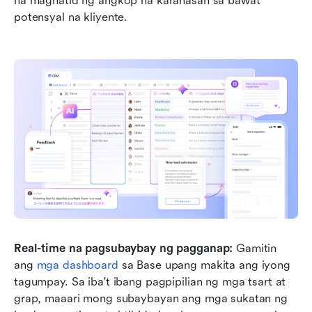
na maghatid ng angkop na karanasan sa bawat 
potensyal na kliyente.
Real-time na pagsubaybay ng pagganap:
 Gamitin 
ang 
mga dashboard
 sa Base upang makita ang iyong 
tagumpay. Sa iba't ibang pagpipilian ng mga tsart at 
grap, maaari mong subaybayan ang mga sukatan ng 