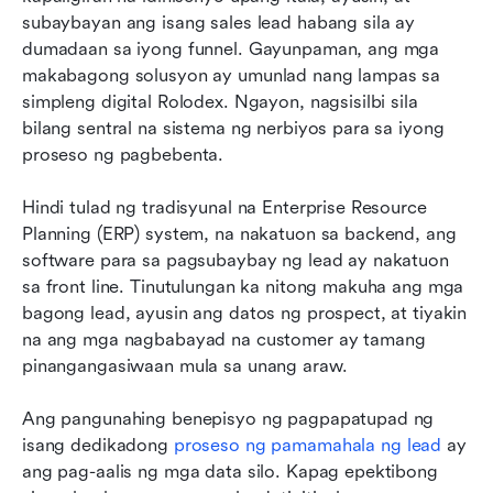
subaybayan ang isang sales lead habang sila ay 
dumadaan sa iyong funnel. Gayunpaman, ang mga 
makabagong solusyon ay umunlad nang lampas sa 
simpleng digital Rolodex. Ngayon, nagsisilbi sila 
bilang sentral na sistema ng nerbiyos para sa iyong 
proseso ng pagbebenta.
Hindi tulad ng tradisyunal na Enterprise Resource 
Planning (ERP) system, na nakatuon sa backend, ang 
software para sa pagsubaybay ng lead ay nakatuon 
sa front line. Tinutulungan ka nitong makuha ang mga 
bagong lead, ayusin ang datos ng prospect, at tiyakin 
na ang mga nagbabayad na customer ay tamang 
pinangangasiwaan mula sa unang araw.
Ang pangunahing benepisyo ng pagpapatupad ng 
isang dedikadong 
proseso ng pamamahala ng lead
 ay 
ang pag-aalis ng mga data silo. Kapag epektibong 