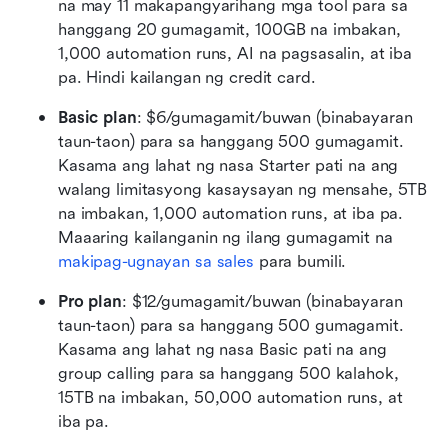
na may 11 makapangyarihang mga tool para sa 
hanggang 20 gumagamit, 100GB na imbakan, 
1,000 automation runs, AI na pagsasalin, at iba 
pa. Hindi kailangan ng credit card.
Basic plan
: $6/gumagamit/buwan (binabayaran 
taun-taon) para sa hanggang 500 gumagamit. 
Kasama ang lahat ng nasa Starter pati na ang 
walang limitasyong kasaysayan ng mensahe, 5TB 
na imbakan, 1,000 automation runs, at iba pa. 
Maaaring kailanganin ng ilang gumagamit na 
makipag-ugnayan sa sales
 para bumili.
Pro plan
: $12/gumagamit/buwan (binabayaran 
taun-taon) para sa hanggang 500 gumagamit. 
Kasama ang lahat ng nasa Basic pati na ang 
group calling para sa hanggang 500 kalahok, 
15TB na imbakan, 50,000 automation runs, at 
iba pa.