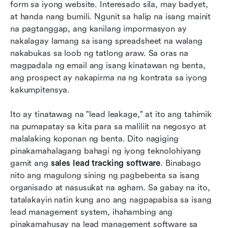
Top 8 na software para sa pagsubaybay ng mga
form sa iyong website. Interesado sila, may badyet, 
lead sa benta para sa lumalaking mga koponan
at handa nang bumili. Ngunit sa halip na isang mainit 
na pagtanggap, ang kanilang impormasyon ay 
Pinakamahusay na mga kasanayan para
nakalagay lamang sa isang spreadsheet na walang 
mapanatili ang malusog na sales pipeline
nakabukas sa loob ng tatlong araw. Sa oras na 
magpadala ng email ang isang kinatawan ng benta, 
Konklusyon
ang prospect ay nakapirma na ng kontrata sa iyong 
Mga Madalas Itanong
kakumpitensya.
May kaugnayang pagbasa
Ito ay tinatawag na "lead leakage," at ito ang tahimik 
na pumapatay sa kita para sa maliliit na negosyo at 
malalaking koponan ng benta. Dito nagiging 
pinakamahalagang bahagi ng iyong teknolohiyang 
gamit ang 
sales lead tracking software
. Binabago 
nito ang magulong sining ng pagbebenta sa isang 
organisado at nasusukat na agham. Sa gabay na ito, 
tatalakayin natin kung ano ang nagpapabisa sa isang 
lead management system, ihahambing ang 
pinakamahusay na lead management software sa 