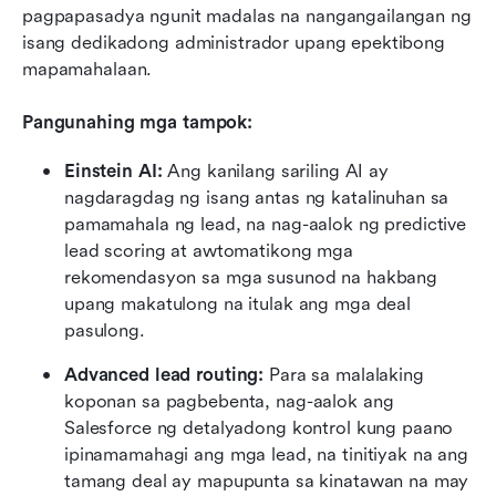
pagpapasadya ngunit madalas na nangangailangan ng 
isang dedikadong administrador upang epektibong 
mapamahalaan.
Pangunahing mga tampok:
Einstein AI:
 Ang kanilang sariling AI ay 
nagdaragdag ng isang antas ng katalinuhan sa 
pamamahala ng lead, na nag-aalok ng predictive 
lead scoring at awtomatikong mga 
rekomendasyon sa mga susunod na hakbang 
upang makatulong na itulak ang mga deal 
pasulong.
Advanced lead routing:
 Para sa malalaking 
koponan sa pagbebenta, nag-aalok ang 
Salesforce ng detalyadong kontrol kung paano 
ipinamamahagi ang mga lead, na tinitiyak na ang 
tamang deal ay mapupunta sa kinatawan na may 