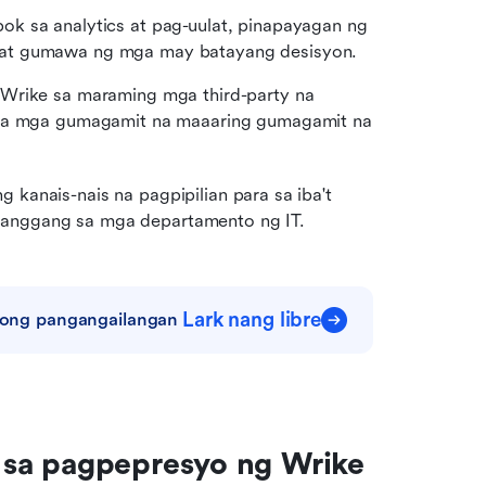
k sa analytics at pag-uulat, pinapayagan ng 
 at gumawa ng mga may batayang desisyon.
 Wrike sa maraming mga third-party na 
 sa mga gumagamit na maaaring gumagamit na 
 kanais-nais na pagpipilian para sa iba't 
 hanggang sa mga departamento ng IT.
Lark nang libre
iyong pangangailangan
 sa pagpepresyo ng Wrike