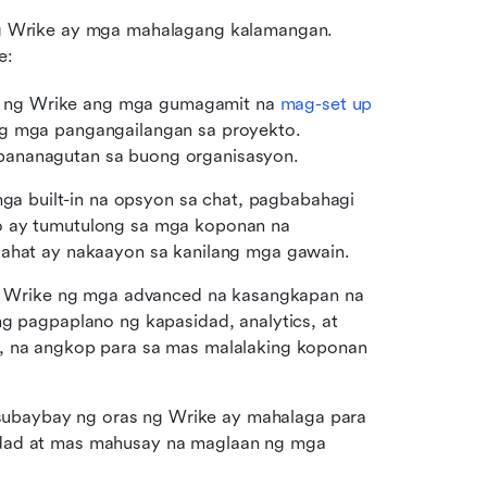
 Wrike ay mga mahalagang kalamangan. 
e:
n ng Wrike ang mga gumagamit na 
mag-set up 
ng mga pangangailangan sa proyekto. 
pananagutan sa buong organisasyon.
ga built-in na opsyon sa chat, pagbabahagi 
o ay tumutulong sa mga koponan na 
lahat ay nakaayon sa kanilang mga gawain.
g Wrike ng mga advanced na kasangkapan na 
ng pagpaplano ng kapasidad, analytics, at 
, na angkop para sa mas malalaking koponan 
ubaybay ng oras ng Wrike ay mahalaga para 
idad at mas mahusay na maglaan ng mga 