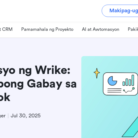
Makipag-ug
at CRM
Pamamahala ng Proyekto
AI at Awtomasyon
Paki
yo ng Wrike:
bong Gabay sa
ok
ger
Jul 30, 2025