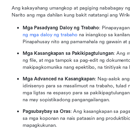
Ang kakayahang umangkop at pagiging nababagay ng
Narito ang mga dahilan kung bakit natatangi ang Wrik
Mga Pasadyang Daloy ng Trabaho
: Pinapayaga
ng mga daloy ng trabaho
 na iniangkop sa kanila
Pinapahusay nito ang pamamahala ng gawain at 
Mga Kasangkapan sa Pakikipagtulungan
: Ang m
ng file, at mga tampok sa pag-edit ng dokument
makipagkomunika nang epektibo, na tinitiyak na 
Mga Advanced na Kasangkapan
: Nag-aalok an
idinisenyo para sa masalimuot na trabaho, tulad 
mga ligtas na espasyo para sa pakikipagtulungan
na may sopistikadong pangangailangan.
Pagsubaybay sa Oras
: Ang kasangkapan sa pags
sa mga koponan na nais pataasin ang produktib
mapagkukunan.