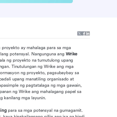
proyekto ay mahalaga para sa mga 
lang potensyal. Nangunguna ang 
Wrike
la ng proyekto na tumutulong upang 
ngan. Tinutulungan ng Wrike ang mga 
rmasyon ng proyekto, pagsubaybay sa 
adali upang manatiling organisado at 
asimple ng pagtatalaga ng mga gawain, 
panan ng Wrike ang mahalagang papel sa 
 kanilang mga layunin.
cing
 para sa mga potensyal na gumagamit. 
aya kinakailangang piliin ang isa na hindi 