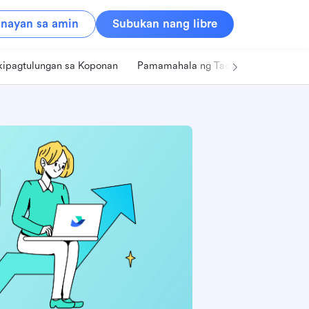
nayan sa amin
Subukan nang libre
kipagtulungan sa Koponan
Pamamahala ng Tao
Retail
Pa