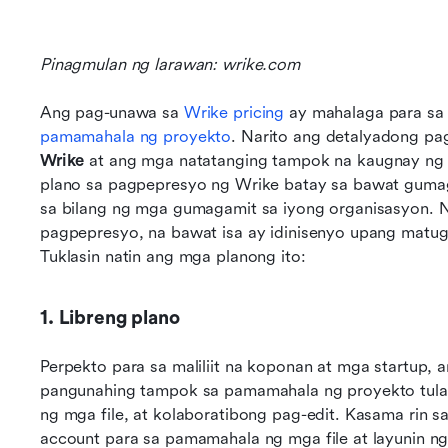
Pinagmulan ng larawan: wrike.com 
Ang pag-unawa sa 
Wrike pricing
 ay mahalaga para sa
pamamahala ng proyekto
. Narito ang detalyadong pag
Wrike
 at ang mga natatanging tampok na kaugnay ng
plano sa pagpepresyo ng Wrike batay sa bawat gumag
sa bilang ng mga gumagamit sa iyong organisasyon. Na
pagpepresyo, na bawat isa ay idinisenyo upang matug
Tuklasin natin ang mga planong ito:
1. Libreng plano
Perpekto para sa maliliit na koponan at mga startup, 
pangunahing tampok sa pamamahala ng proyekto tula
ng mga file, at kolaboratibong pag-edit. Kasama rin s
account para sa pamamahala ng mga file at layunin 