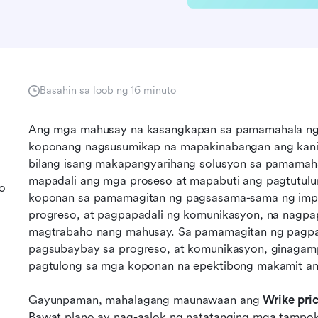
Basahin sa loob ng 16 minuto
Ang mga mahusay na kasangkapan sa pamamahala ng 
koponang nagsusumikap na mapakinabangan ang kani
bilang isang makapangyarihang solusyon sa pamamaha
mapadali ang mga proseso at mapabuti ang pagtutulu
o
koponan sa pamamagitan ng pagsasama-sama ng impo
progreso, at pagpapadali ng komunikasyon, na nagpap
magtrabaho nang mahusay. Sa pamamagitan ng pagpap
pagsubaybay sa progreso, at komunikasyon, ginagam
pagtulong sa mga koponan na epektibong makamit ang
Gayunpaman, mahalagang maunawaan ang 
Wrike pri
Bawat plano ay nag-aalok ng natatanging mga tampok, k