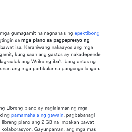
 mga gumagamit na nagnanais ng 
epektibong 
tingin sa 
mga plano sa pagpepresyo ng 
 bawat isa. Karaniwang nakaayos ang mga 
amit, kung saan ang gastos ay nakadepende 
g-aalok ang Wrike ng iba't ibang antas ng 
unan ang mga partikular na pangangailangan. 
ang Libreng plano ay naglalaman ng mga 
d ng 
pamamahala ng gawain
, pagbabahagi 
a libreng plano ang 2 GB na imbakan bawat 
ng kolaborasyon. Gayunpaman, ang mga mas 