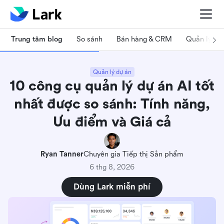
Trung tâm blog
So sánh
Bán hàng & CRM
Quản lý dự
Quản lý dự án
10 công cụ quản lý dự án AI tốt
nhất được so sánh: Tính năng,
Ưu điểm và Giá cả
Ryan Tanner
Chuyên gia Tiếp thị Sản phẩm
6 thg 8, 2026
Dùng Lark miễn phí