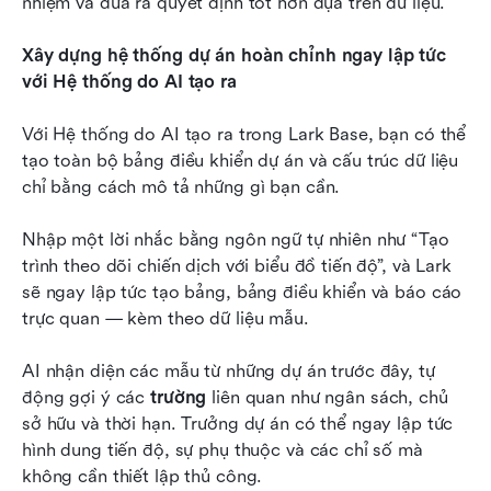
nhiệm và đưa ra quyết định tốt hơn dựa trên dữ liệu.
Xây dựng hệ thống dự án hoàn chỉnh ngay lập tức 
với Hệ thống do AI tạo ra
Với Hệ thống do AI tạo ra trong Lark Base, bạn có thể 
tạo toàn bộ bảng điều khiển dự án và cấu trúc dữ liệu 
chỉ bằng cách mô tả những gì bạn cần.
Nhập một lời nhắc bằng ngôn ngữ tự nhiên như “Tạo 
trình theo dõi chiến dịch với biểu đồ tiến độ”, và Lark 
sẽ ngay lập tức tạo bảng, bảng điều khiển và báo cáo 
trực quan — kèm theo dữ liệu mẫu.
AI nhận diện các mẫu từ những dự án trước đây, tự 
động gợi ý các 
trường
 liên quan như ngân sách, chủ 
sở hữu và thời hạn. Trưởng dự án có thể ngay lập tức 
hình dung tiến độ, sự phụ thuộc và các chỉ số mà 
không cần thiết lập thủ công.