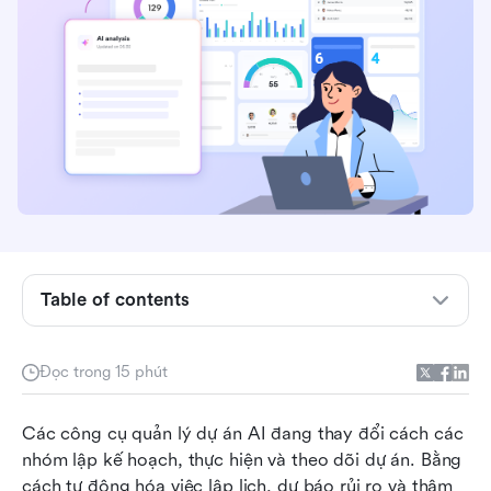
Table of contents
Các công cụ quản lý dự án AI là gì?
Đọc trong 15 phút
Tại sao nên sử dụng AI trong quản lý dự án?
Các công cụ quản lý dự án AI đang thay đổi cách các 
Bảng so sánh các công cụ quản lý dự án AI
nhóm lập kế hoạch, thực hiện và theo dõi dự án. Bằng 
cách tự động hóa việc lập lịch, dự báo rủi ro và thậm 
Các công cụ quản lý dự án AI hàng đầu