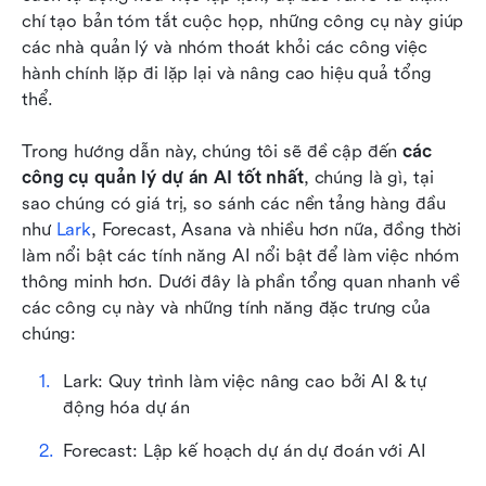
chí tạo bản tóm tắt cuộc họp, những công cụ này giúp 
Mẹo triển khai và các thực tiễn tốt nhất cho
các nhà quản lý và nhóm thoát khỏi các công việc 
công cụ quản lý dự án AI
hành chính lặp đi lặp lại và nâng cao hiệu quả tổng 
thể. 
Kết luận
Trong hướng dẫn này, chúng tôi sẽ đề cập đến 
các 
Câu hỏi thường gặp
công cụ quản lý dự án AI tốt nhất
, chúng là gì, tại 
Đọc liên quan
sao chúng có giá trị, so sánh các nền tảng hàng đầu 
như 
Lark
, Forecast, Asana và nhiều hơn nữa, đồng thời 
làm nổi bật các tính năng AI nổi bật để làm việc nhóm 
thông minh hơn. Dưới đây là phần tổng quan nhanh về 
các công cụ này và những tính năng đặc trưng của 
chúng:
Lark: Quy trình làm việc nâng cao bởi AI & tự 
động hóa dự án
Forecast: Lập kế hoạch dự án dự đoán với AI