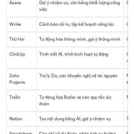
Asana
Gợi ý nhiệm vụ, cân bằng khối lượng công 
Quả
việc
Wrike
Cảnh báo rủi ro, lập kế hoạch năng lực
Các
Thứ Hai
Tự động hóa thông minh, gợi ý thông minh
Quy
ClickUp
Trình viết AI, trình kích hoạt tự động
Các
nhó
Zoho 
Trợ lý Zia, các khuyến nghị về tài nguyên
Ngư
Projects
tru
Trello
Tự động hóa Butler và các quy tắc dự 
Nhữ
đoán
Notion
Tạo nội dung bằng AI, gợi ý nhiệm vụ
Tài
Smartsheet
Các chỉ số dự đoán, phân tích xu hướng
Doa