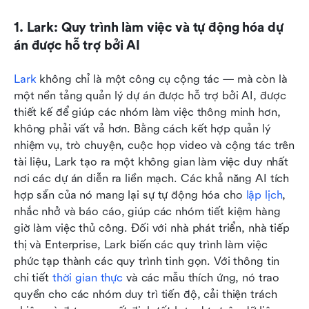
1. Lark: Quy trình làm việc và tự động hóa dự 
án được hỗ trợ bởi AI
Lark
 không chỉ là một công cụ cộng tác — mà còn là 
một nền tảng quản lý dự án được hỗ trợ bởi AI, được 
thiết kế để giúp các nhóm làm việc thông minh hơn, 
không phải vất vả hơn. Bằng cách kết hợp quản lý 
nhiệm vụ, trò chuyện, cuộc họp video và cộng tác trên 
tài liệu, Lark tạo ra một không gian làm việc duy nhất 
nơi các dự án diễn ra liền mạch. Các khả năng AI tích 
hợp sẵn của nó mang lại sự tự động hóa cho 
lập lịch
, 
nhắc nhở và báo cáo, giúp các nhóm tiết kiệm hàng 
giờ làm việc thủ công. Đối với nhà phát triển, nhà tiếp 
thị và Enterprise, Lark biến các quy trình làm việc 
phức tạp thành các quy trình tinh gọn. Với thông tin 
chi tiết 
thời gian thực
 và các mẫu thích ứng, nó trao 
quyền cho các nhóm duy trì tiến độ, cải thiện trách 