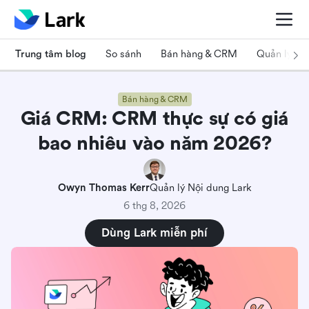
Trung tâm blog
So sánh
Bán hàng & CRM
Quản lý dự
Bán hàng & CRM
Giá CRM: CRM thực sự có giá
bao nhiêu vào năm 2026?
Owyn Thomas Kerr
Quản lý Nội dung Lark
6 thg 8, 2026
Dùng Lark miễn phí