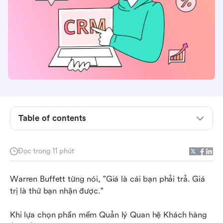
Table of contents
Chi phí của một CRM là bao nhiêu?
Đọc trong 11 phút
Giá CRM: Các yếu tố và phí ẩn
Warren Buffett từng nói, "Giá là cái bạn phải trả. Giá 
Tổng quan về giá CRM cho phần mềm hàng đầu
trị là thứ bạn nhận được."
Chọn CRM tốt nhất dựa trên ngân sách của
bạn
Khi lựa chọn phần mềm Quản lý Quan hệ Khách hàng 