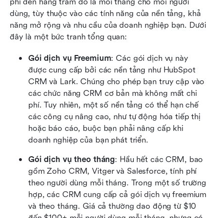
phí đến hàng trăm đô la mỗi tháng cho mỗi người 
dùng, tùy thuộc vào các tính năng của nền tảng, khả 
năng mở rộng và nhu cầu của doanh nghiệp bạn. Dưới 
đây là một bức tranh tổng quan:
Gói dịch vụ Freemium
: Các gói dịch vụ này 
được cung cấp bởi các nền tảng như HubSpot 
CRM và Lark. Chúng cho phép bạn truy cập vào 
các chức năng CRM cơ bản mà không mất chi 
phí. Tuy nhiên, một số nền tảng có thể hạn chế 
các công cụ nâng cao, như tự động hóa tiếp thị 
hoặc báo cáo, buộc bạn phải nâng cấp khi 
doanh nghiệp của bạn phát triển.
Gói dịch vụ theo tháng
: Hầu hết các CRM, bao 
gồm Zoho CRM, Vitger và Salesforce, tính phí 
theo người dùng mỗi tháng. Trong một số trường 
hợp, các CRM cung cấp cả gói dịch vụ freemium 
và theo tháng. Giá cả thường dao động từ $10 
đến $100+ mỗi người dùng mỗi tháng, nhưng có 