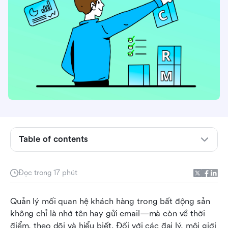
CRM bất động sản là gì?
Table of contents
Tầm quan trọng của CRM trong bất động sản
Các tính năng chính trong CRM bất động sản
Đọc trong 17 phút
Phương pháp đánh giá của chúng tôi
Quản lý mối quan hệ khách hàng trong bất động sản 
So sánh nhanh phần mềm CRM bất động sản
không chỉ là nhớ tên hay gửi email—mà còn về thời 
Phần mềm CRM bất động sản tốt nhất vào năm
điểm, theo dõi và hiểu biết. Đối với các đại lý, môi giới 