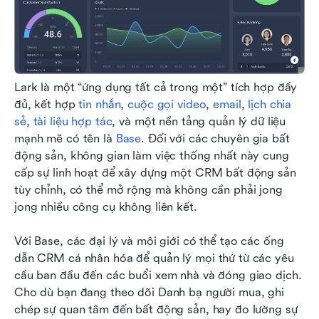
Lark là một “ứng dụng tất cả trong một” tích hợp đầy 
đủ, kết hợp 
tin nhắn
, 
cuộc gọi video
, 
email
, 
lịch chia 
sẻ
, 
tài liệu hợp tác
, và một nền tảng quản lý dữ liệu 
mạnh mẽ có tên là 
Base
. Đối với các chuyên gia bất 
động sản, không gian làm việc thống nhất này cung 
cấp sự linh hoạt để xây dựng một CRM bất động sản 
tùy chỉnh, có thể mở rộng mà không cần phải jong 
jong nhiều công cụ không liên kết.
Với Base, các đại lý và môi giới có thể tạo các ống 
dẫn CRM cá nhân hóa để quản lý mọi thứ từ các yêu 
cầu ban đầu đến các buổi xem nhà và đóng giao dịch. 
Cho dù bạn đang theo dõi Danh bạ người mua, ghi 
chép sự quan tâm đến bất động sản, hay đo lường sự 