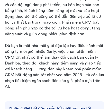
2026
và các đội ngũ đang phát triển, sự hỗn loạn của các 
bảng tính, khách hàng tiềm năng bị mất và các hoạt 
Chọn CRM tốt nhất cho doanh nghiệp bất động
động theo dõi thủ công có thể dẫn đến việc bỏ lỡ cơ 
sản của bạn
hội và thất bại trong giao dịch. Phần mềm CRM bất 
động sản phù hợp có thể tối ưu hóa hoạt động, tăng 
Nâng cấp với tích hợp và tự động hóa CRM
năng suất và giúp đóng nhiều giao dịch hơn.
Câu hỏi thường gặp
Dù bạn là một nhà môi giới độc lập hay điều hành một 
Ý kiến cuối cùng
công ty môi giới nhiều đại lý, việc chọn phần mềm 
CRM tốt nhất có thể làm thay đổi cách bạn quản lý 
Đọc liên quan
Danh bạ, theo dõi khách hàng tiềm năng và giao tiếp 
với khách hàng. Hướng dẫn này khám phá phần mềm 
CRM bất động sản tốt nhất vào năm 2025—từ các lựa 
chọn tiết kiệm ngân sách đến các giải pháp dựa trên 
AI. 
Nhận CRM bất động sản tốt nhất với giá tốt 