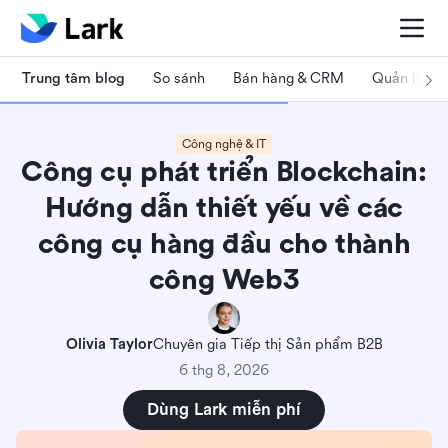
Trung tâm blog
So sánh
Bán hàng & CRM
Quản lý dự
Công nghệ & IT
Công cụ phát triển Blockchain:
Hướng dẫn thiết yếu về các
công cụ hàng đầu cho thành
công Web3
Olivia Taylor
Chuyên gia Tiếp thị Sản phẩm B2B
6 thg 8, 2026
Dùng Lark miễn phí