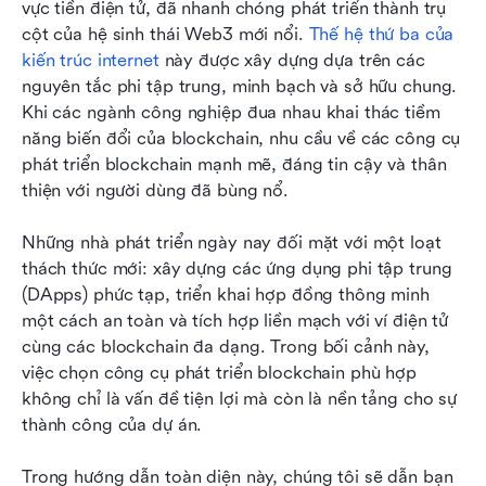
vực tiền điện tử, đã nhanh chóng phát triển thành trụ 
Tại sao Lark là công cụ hợp tác tốt nhất hỗ trợ
cột của hệ sinh thái Web3 mới nổi. 
Thế hệ thứ ba của 
các nhóm phát triển blockchain
kiến trúc internet
 này được xây dựng dựa trên các 
nguyên tắc phi tập trung, minh bạch và sở hữu chung. 
Chọn công cụ phát triển blockchain tốt nhất
Khi các ngành công nghiệp đua nhau khai thác tiềm 
cho nhóm của bạn như thế nào
năng biến đổi của blockchain, nhu cầu về các công cụ 
phát triển blockchain mạnh mẽ, đáng tin cậy và thân 
Những trường hợp sử dụng phổ biến của
thiện với người dùng đã bùng nổ.
blockchain
Những câu hỏi thường gặp
Những nhà phát triển ngày nay đối mặt với một loạt 
thách thức mới: xây dựng các ứng dụng phi tập trung 
Kết luận
(DApps) phức tạp, triển khai hợp đồng thông minh 
một cách an toàn và tích hợp liền mạch với ví điện tử 
Đọc thêm
cùng các blockchain đa dạng. Trong bối cảnh này, 
việc chọn công cụ phát triển blockchain phù hợp 
không chỉ là vấn đề tiện lợi mà còn là nền tảng cho sự 
thành công của dự án.
Trong hướng dẫn toàn diện này, chúng tôi sẽ dẫn bạn 