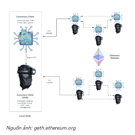
Nguồn ảnh: geth.ethereum.org