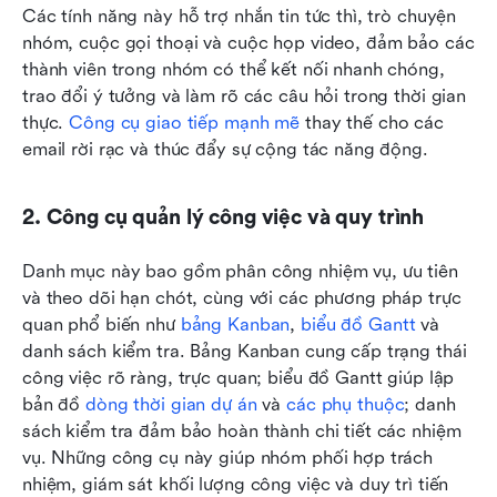
Các tính năng này hỗ trợ nhắn tin tức thì, trò chuyện 
nhóm, cuộc gọi thoại và cuộc họp video, đảm bảo các 
thành viên trong nhóm có thể kết nối nhanh chóng, 
trao đổi ý tưởng và làm rõ các câu hỏi trong thời gian 
thực. 
Công cụ giao tiếp mạnh mẽ
 thay thế cho các 
email rời rạc và thúc đẩy sự cộng tác năng động.
2. Công cụ quản lý công việc và quy trình
Danh mục này bao gồm phân công nhiệm vụ, ưu tiên 
và theo dõi hạn chót, cùng với các phương pháp trực 
quan phổ biến như 
bảng Kanban
, 
biểu đồ Gantt
 và 
danh sách kiểm tra. Bảng Kanban cung cấp trạng thái 
công việc rõ ràng, trực quan; biểu đồ Gantt giúp lập 
bản đồ 
dòng thời gian dự án
 và 
các phụ thuộc
; danh 
sách kiểm tra đảm bảo hoàn thành chi tiết các nhiệm 
vụ. Những công cụ này giúp nhóm phối hợp trách 
nhiệm, giám sát khối lượng công việc và duy trì tiến 