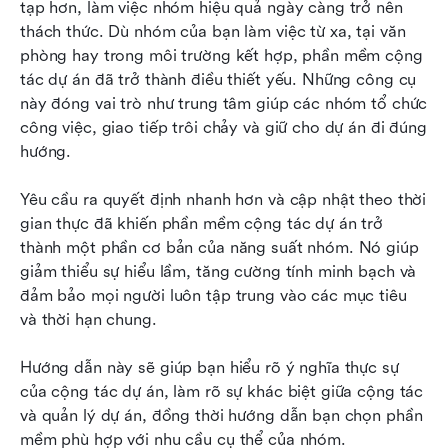
tạp hơn, làm việc nhóm hiệu quả ngày càng trở nên 
12 phần mềm hợp tác dự án hàng đầu năm 2026
thách thức. Dù nhóm của bạn làm việc từ xa, tại văn 
phòng hay trong môi trường kết hợp, phần mềm cộng 
Lợi ích của việc sử dụng phần mềm hợp tác dự
tác dự án đã trở thành điều thiết yếu. Những công cụ 
án
này đóng vai trò như trung tâm giúp các nhóm tổ chức 
công việc, giao tiếp trôi chảy và giữ cho dự án đi đúng 
Những câu hỏi thường gặp
hướng.
Kết luận
Yêu cầu ra quyết định nhanh hơn và cập nhật theo thời 
Đọc thêm
gian thực đã khiến phần mềm cộng tác dự án trở 
thành một phần cơ bản của năng suất nhóm. Nó giúp 
giảm thiểu sự hiểu lầm, tăng cường tính minh bạch và 
đảm bảo mọi người luôn tập trung vào các mục tiêu 
và thời hạn chung.
Hướng dẫn này sẽ giúp bạn hiểu rõ ý nghĩa thực sự 
của cộng tác dự án, làm rõ sự khác biệt giữa cộng tác 
và quản lý dự án, đồng thời hướng dẫn bạn chọn phần 
mềm phù hợp với nhu cầu cụ thể của nhóm.