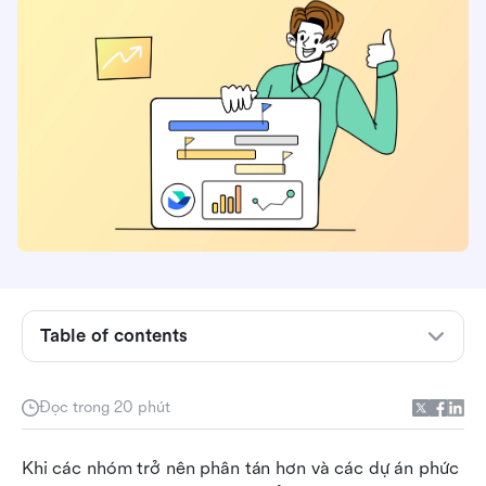
Hợp tác dự án là gì?
Những công cụ hợp tác dự án là gì?
Table of contents
Các loại công cụ trong phần mềm cộng tác dự
án
Đọc trong 20 phút
5 tiêu chí chính để chọn phần mềm hợp tác dự
Khi các nhóm trở nên phân tán hơn và các dự án phức 
án phù hợp