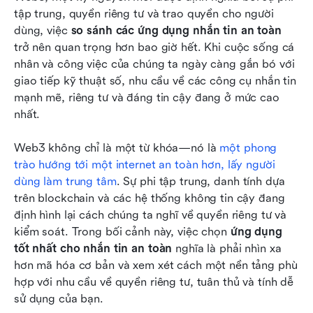
giá và so sánh toàn diện
tập trung, quyền riêng tư và trao quyền cho người 
dùng, việc 
so sánh các ứng dụng nhắn tin an toàn
Làm thế nào để chọn một ứng dụng nhắn tin an
trở nên quan trọng hơn bao giờ hết. Khi cuộc sống cá 
toàn
nhân và công việc của chúng ta ngày càng gắn bó với 
giao tiếp kỹ thuật số, nhu cầu về các công cụ nhắn tin 
Tại sao Lark là ứng dụng nhắn tin bảo mật tốt
mạnh mẽ, riêng tư và đáng tin cậy đang ở mức cao 
nhất trong kỷ nguyên Web3
nhất.
Mẹo để bảo mật ứng dụng nhắn tin của bạn
Web3 không chỉ là một từ khóa—nó là 
một phong 
Những câu hỏi thường gặp
trào hướng tới một internet an toàn hơn, lấy người 
dùng làm trung tâm
Kết luận
. Sự phi tập trung, danh tính dựa 
trên blockchain và các hệ thống không tin cậy đang 
Đọc thêm
định hình lại cách chúng ta nghĩ về quyền riêng tư và 
kiểm soát. Trong bối cảnh này, việc chọn 
ứng dụng 
tốt nhất cho nhắn tin an toàn
 nghĩa là phải nhìn xa 
hơn mã hóa cơ bản và xem xét cách một nền tảng phù 
hợp với nhu cầu về quyền riêng tư, tuân thủ và tính dễ 
sử dụng của bạn.