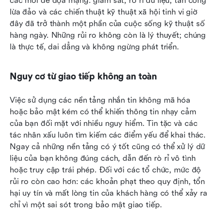
các mối đe dọa mạng: giám sát, rò rỉ dữ liệu, tấn công 
lừa đảo và các chiến thuật kỹ thuật xã hội tinh vi giờ 
đây đã trở thành một phần của cuộc sống kỹ thuật số 
hàng ngày. Những rủi ro không còn là lý thuyết; chúng 
là thực tế, dai dẳng và không ngừng phát triển.
Nguy cơ từ giao tiếp không an toàn
Việc sử dụng các nền tảng nhắn tin không mã hóa 
hoặc bảo mật kém có thể khiến thông tin nhạy cảm 
của bạn đối mặt với nhiều nguy hiểm. Tin tặc và các 
tác nhân xấu luôn tìm kiếm các điểm yếu để khai thác. 
Ngay cả những nền tảng có ý tốt cũng có thể xử lý dữ 
liệu của bạn không đúng cách, dẫn đến rò rỉ vô tình 
hoặc truy cập trái phép. Đối với các tổ chức, mức độ 
rủi ro còn cao hơn: các khoản phạt theo quy định, tổn 
hại uy tín và mất lòng tin của khách hàng có thể xảy ra 
chỉ vì một sai sót trong bảo mật giao tiếp.