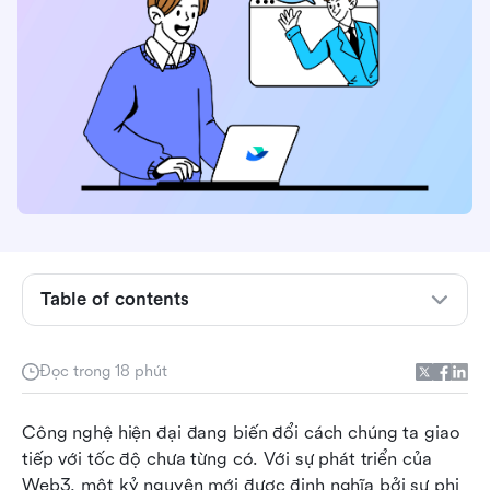
Tại sao bạn cần một ứng dụng nhắn tin an toàn
Table of contents
Những tính năng cần tìm trong một nền tảng
giao tiếp an toàn
Đọc trong 18 phút
So sánh các ứng dụng nhắn tin bảo mật: Tốt
Công nghệ hiện đại đang biến đổi cách chúng ta giao 
nhất cho các nhu cầu khác nhau
tiếp với tốc độ chưa từng có. Với sự phát triển của 
10 ứng dụng nhắn tin bảo mật tốt nhất: Đánh
Web3, một kỷ nguyên mới được định nghĩa bởi sự phi 