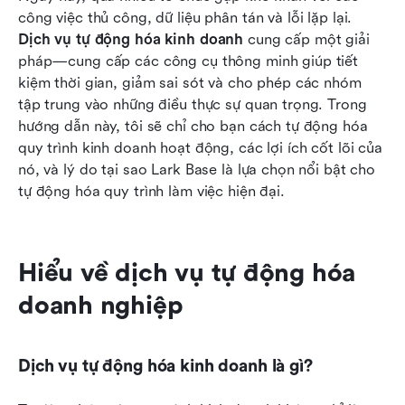
áp dụng tự động hóa kinh doanh
công việc thủ công, dữ liệu phân tán và lỗi lặp lại. 
Dịch vụ tự động hóa kinh doanh
 cung cấp một giải 
Các bước thực tiễn để triển khai dịch vụ tự động
pháp—cung cấp các công cụ thông minh giúp tiết 
hóa doanh nghiệp
kiệm thời gian, giảm sai sót và cho phép các nhóm 
tập trung vào những điều thực sự quan trọng. Trong 
Những xu hướng định hình tương lai của dịch vụ
hướng dẫn này, tôi sẽ chỉ cho bạn cách tự động hóa 
tự động hóa doanh nghiệp
quy trình kinh doanh hoạt động, các lợi ích cốt lõi của 
FAQ: Dịch vụ Tự động hóa Kinh doanh
nó, và lý do tại sao Lark Base là lựa chọn nổi bật cho 
tự động hóa quy trình làm việc hiện đại.
Kết luận
Đọc thêm
Hiểu về dịch vụ tự động hóa 
doanh nghiệp
Dịch vụ tự động hóa kinh doanh là gì?