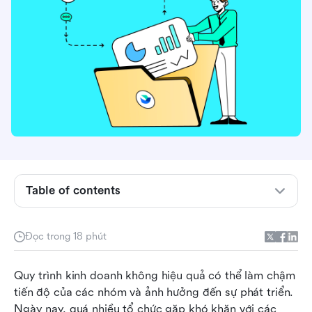
Hiểu về dịch vụ tự động hóa doanh nghiệp
Lợi ích và các trường hợp sử dụng tốt nhất của
tự động hóa doanh nghiệp
Table of contents
Tại sao Lark nổi bật trong dịch vụ tự động hóa
doanh nghiệp
Đọc trong 18 phút
Đơn giản hóa hành trình tự động hóa doanh
Quy trình kinh doanh không hiệu quả có thể làm chậm 
nghiệp của bạn với Lark Base
tiến độ của các nhóm và ảnh hưởng đến sự phát triển. 
Giải quyết các thách thức phổ biến trong việc
Ngày nay, quá nhiều tổ chức gặp khó khăn với các 