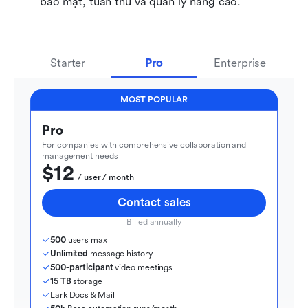
bảo mật, tuân thủ và quản lý nâng cao.
Starter
Pro
Enterprise
MOST POPULAR
Pro
For companies with comprehensive collaboration and 
management needs
$12
  / user / month
Contact sales
Billed annually
500
 users max
Unlimited
 message history
500-participant
 video meetings
15 TB
 storage
Lark Docs & Mail