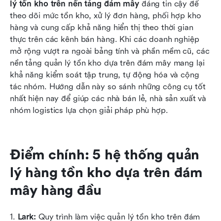
lý tồn kho trên nền tảng đám mây
 đáng tin cậy để 
10 hệ thống quản lý hàng tồn kho dựa trên
theo dõi mức tồn kho, xử lý đơn hàng, phối hợp kho 
đám mây tốt nhất
hàng và cung cấp khả năng hiển thị theo thời gian 
thực trên các kênh bán hàng. Khi các doanh nghiệp 
Mẹo bổ sung: Chọn giữa hệ thống quản lý hàng
mở rộng vượt ra ngoài bảng tính và phần mềm cũ, các 
tồn kho dựa trên đám mây và dựa trên web
nền tảng quản lý tồn kho dựa trên đám mây mang lại 
khả năng kiểm soát tập trung, tự động hóa và cộng 
Kết luận
tác nhóm. Hướng dẫn này so sánh những công cụ tốt 
Câu hỏi thường gặp
nhất hiện nay để giúp các nhà bán lẻ, nhà sản xuất và 
nhóm logistics lựa chọn giải pháp phù hợp.
Đọc liên quan
Điểm chính: 5 hệ thống quản 
lý hàng tồn kho dựa trên đám 
mây hàng đầu
1. 
Lark:
 Quy trình làm việc quản lý tồn kho trên đám 