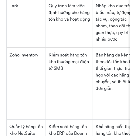
Lark
Quy trình làm việc 
Nhập kho dựa trên 
định hướng cho hàng 
biểu mẫu, tự động hó
tồn kho và hoạt động
tác vụ, cộng tác 
nhóm, theo dõi thời 
gian thực, quy trình 
nhiều bước
Zoho Inventory
Kiểm soát hàng tồn 
Bán hàng đa kênh, 
kho thương mại điện 
theo dõi tồn kho theo
tử SMB
thời gian thực, tích 
hợp với các hãng vận
chuyển, và thiết lập 
đơn giản
Quản lý hàng tồn 
Kiểm soát hàng tồn 
Khả năng hiển thị 
kho NetSuite
kho ERP của Doanh 
hàng tồn kho theo thờ