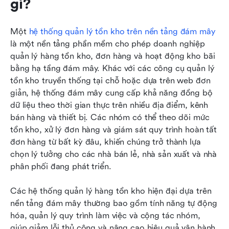
gì?
Một 
hệ thống quản lý tồn kho trên nền tảng đám mây
là một nền tảng phần mềm cho phép doanh nghiệp 
quản lý hàng tồn kho, đơn hàng và hoạt động kho bãi 
bằng hạ tầng đám mây. Khác với các công cụ quản lý 
tồn kho truyền thống tại chỗ hoặc dựa trên web đơn 
giản, hệ thống đám mây cung cấp khả năng đồng bộ 
dữ liệu theo thời gian thực trên nhiều địa điểm, kênh 
bán hàng và thiết bị. Các nhóm có thể theo dõi mức 
tồn kho, xử lý đơn hàng và giám sát quy trình hoàn tất 
đơn hàng từ bất kỳ đâu, khiến chúng trở thành lựa 
chọn lý tưởng cho các nhà bán lẻ, nhà sản xuất và nhà 
phân phối đang phát triển.
Các hệ thống quản lý hàng tồn kho hiện đại dựa trên 
nền tảng đám mây thường bao gồm tính năng tự động 
hóa, quản lý quy trình làm việc và cộng tác nhóm, 
giúp giảm lỗi thủ công và nâng cao hiệu quả vận hành. 