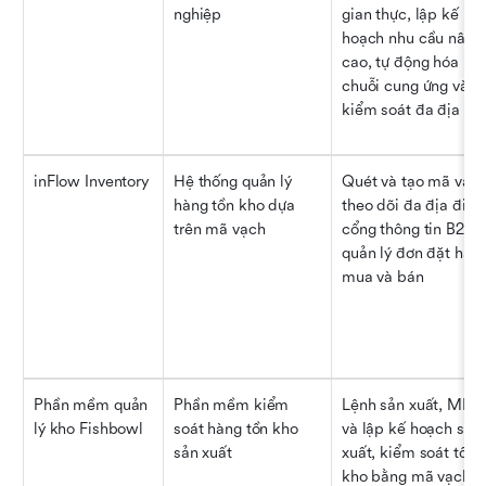
nghiệp
gian thực, lập kế 
hoạch nhu cầu nâng 
cao, tự động hóa 
chuỗi cung ứng và 
kiểm soát đa địa đi
inFlow Inventory
Hệ thống quản lý 
Quét và tạo mã vạch,
hàng tồn kho dựa 
theo dõi đa địa điểm,
trên mã vạch
cổng thông tin B2B, 
quản lý đơn đặt hàng
mua và bán
Phần mềm quản 
Phần mềm kiểm 
Lệnh sản xuất, MRP 
lý kho Fishbowl
soát hàng tồn kho 
và lập kế hoạch sản 
sản xuất
xuất, kiểm soát tồn 
kho bằng mã vạch, 