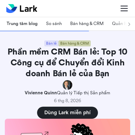
Trung tâm blog
So sánh
Bán hàng & CRM
Quản lý dự
Bán lẻ
Bán hàng & CRM
Phần mềm CRM Bán lẻ: Top 10
Công cụ để Chuyển đổi Kinh
doanh Bán lẻ của Bạn
Vivienne Quinn
Quản lý Tiếp thị Sản phẩm
6 thg 8, 2026
Dùng Lark miễn phí