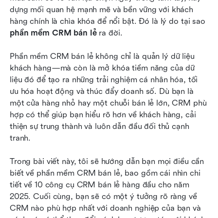
nhất cho doanh nghiệp của bạn
dựng mối quan hệ mạnh mẽ và bền vững với khách 
hàng chính là chìa khóa để nổi bật. Đó là lý do tại sao 
Lợi ích của việc sử dụng phần mềm CRM bán lẻ
phần mềm CRM bán lẻ
 ra đời.
Đo lường thành công của việc triển khai CRM
bán lẻ của bạn
Phần mềm CRM bán lẻ không chỉ là quản lý dữ liệu 
khách hàng—mà còn là mở khóa tiềm năng của dữ 
Xu hướng tương lai của phần mềm CRM bán lẻ
liệu đó để tạo ra những trải nghiệm cá nhân hóa, tối 
ưu hóa hoạt động và thúc đẩy doanh số. Dù bạn là 
Những suy nghĩ cuối cùng: Tại sao phần mềm
một cửa hàng nhỏ hay một chuỗi bán lẻ lớn, CRM phù 
CRM bán lẻ là điều cần thiết đối với các nhà
hợp có thể giúp bạn hiểu rõ hơn về khách hàng, cải 
bán lẻ hiện đại
thiện sự trung thành và luôn dẫn đầu đối thủ cạnh 
Đọc thêm
tranh.
Trong bài viết này, tôi sẽ hướng dẫn bạn mọi điều cần 
biết về phần mềm CRM bán lẻ, bao gồm cái nhìn chi 
tiết về 10 công cụ CRM bán lẻ hàng đầu cho năm 
2025. Cuối cùng, bạn sẽ có một ý tưởng rõ ràng về 
CRM nào phù hợp nhất với doanh nghiệp của bạn và 