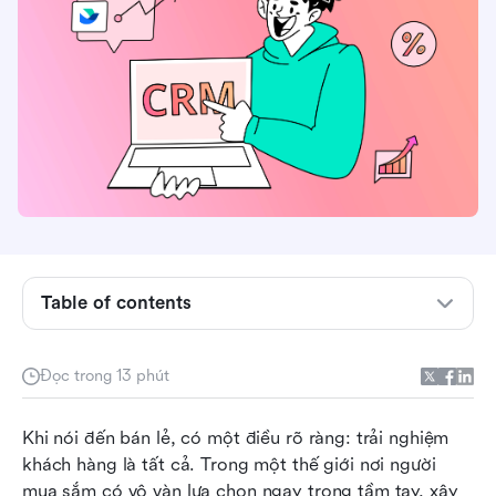
Table of contents
Phần mềm CRM bán lẻ là gì và tại sao nó lại
Đọc trong 13 phút
quan trọng?
Top 10 phần mềm CRM bán lẻ năm 2026
Khi nói đến bán lẻ, có một điều rõ ràng: trải nghiệm 
khách hàng là tất cả. Trong một thế giới nơi người 
Làm thế nào để chọn phần mềm CRM bán lẻ tốt
mua sắm có vô vàn lựa chọn ngay trong tầm tay, xây 