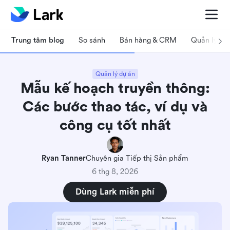
Trung tâm blog
So sánh
Bán hàng & CRM
Quản lý dự
Quản lý dự án
Mẫu kế hoạch truyền thông:
Các bước thao tác, ví dụ và
công cụ tốt nhất
Ryan Tanner
Chuyên gia Tiếp thị Sản phẩm
6 thg 8, 2026
Dùng Lark miễn phí