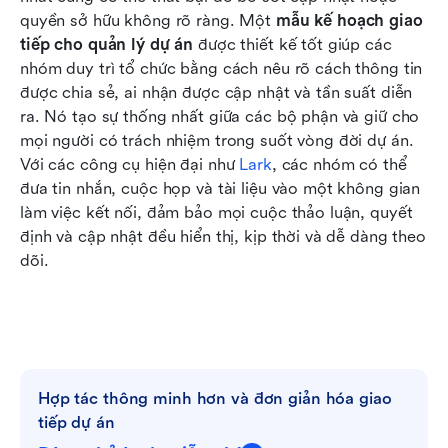
trong Lark mà không gặp rắc rối
quyền sở hữu không rõ ràng. Một 
mẫu kế hoạch giao 
tiếp cho quản lý dự án
 được thiết kế tốt giúp các 
Kết luận
nhóm duy trì tổ chức bằng cách nêu rõ cách thông tin 
được chia sẻ, ai nhận được cập nhật và tần suất diễn 
Câu hỏi thường gặp
ra. Nó tạo sự thống nhất giữa các bộ phận và giữ cho 
Đọc liên quan
mọi người có trách nhiệm trong suốt vòng đời dự án. 
Với các công cụ hiện đại như 
Lark
, các nhóm có thể 
đưa tin nhắn, cuộc họp và tài liệu vào một không gian 
làm việc kết nối, đảm bảo mọi cuộc thảo luận, quyết 
định và cập nhật đều hiển thị, kịp thời và dễ dàng theo 
dõi.
Hợp tác thông minh hơn và đơn giản hóa giao 
tiếp dự án