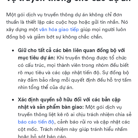
Một gói dịch vụ truyền thông dự án không chỉ đơn 
thuần là thiết lập các cuộc họp hoặc gửi tin nhắn. Nó 
xây dựng một 
văn hóa giao tiếp
 giúp mọi người luôn 
đồng bộ và giảm bớt sự không chắc chắn.
Giữ cho tất cả các bên liên quan đồng bộ với 
mục tiêu dự án:
 Khi truyền thông được tổ chức 
có cấu trúc, mọi thành viên trong nhóm đều biết 
rõ mục tiêu và các cập nhật tiến độ. Sự đồng bộ 
này đảm bảo rằng mỗi quyết định đều hỗ trợ tầm 
nhìn tổng thể của dự án.
Xác định quyền sở hữu đối với các bản cập 
nhật và sản phẩm bàn giao:
 Một gói dịch vụ 
truyền thông liệt kê rõ ai chịu trách nhiệm chia sẻ 
báo cáo tiến độ
, cảnh báo rủi ro và cập nhật các 
cột mốc. Trách nhiệm này giúp tránh hiểu nhầm 
hoặc bỏ sót báo cáo.