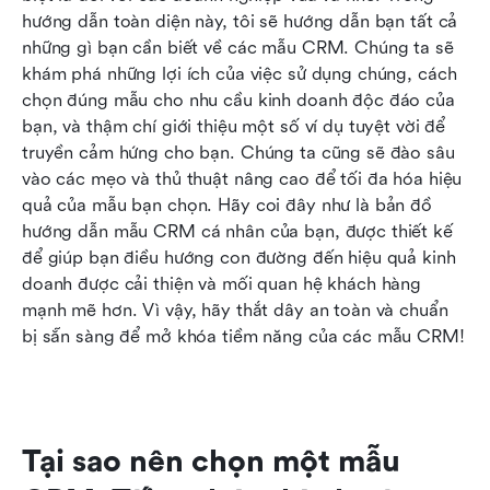
Jotform: CRM cho Doanh nghiệp Nhỏ
hướng dẫn toàn diện này, tôi sẽ hướng dẫn bạn tất cả 
những gì bạn cần biết về các mẫu CRM. Chúng ta sẽ 
Thăng cấp: Sử dụng mẫu CRM nâng cao
khám phá những lợi ích của việc sử dụng chúng, cách 
chọn đúng mẫu cho nhu cầu kinh doanh độc đáo của 
Kết luận: Tận dụng sức mạnh của các mẫu CRM
bạn, và thậm chí giới thiệu một số ví dụ tuyệt vời để 
truyền cảm hứng cho bạn. Chúng ta cũng sẽ đào sâu 
vào các mẹo và thủ thuật nâng cao để tối đa hóa hiệu 
quả của mẫu bạn chọn. Hãy coi đây như là bản đồ 
hướng dẫn mẫu CRM cá nhân của bạn, được thiết kế 
để giúp bạn điều hướng con đường đến hiệu quả kinh 
doanh được cải thiện và mối quan hệ khách hàng 
mạnh mẽ hơn. Vì vậy, hãy thắt dây an toàn và chuẩn 
bị sẵn sàng để mở khóa tiềm năng của các mẫu CRM! 
Tại sao nên chọn một mẫu 