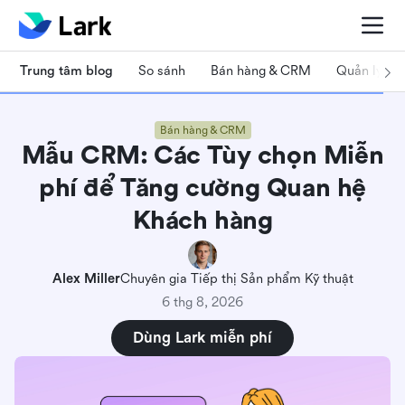
Trung tâm blog
So sánh
Bán hàng & CRM
Quản lý dự
Bán hàng & CRM
Mẫu CRM: Các Tùy chọn Miễn
phí để Tăng cường Quan hệ
Khách hàng
Alex Miller
Chuyên gia Tiếp thị Sản phẩm Kỹ thuật
Tại sao nên chọn một mẫu CRM: Tối ưu hóa
6 thg 8, 2026
thành công ngay từ đầu
Dùng Lark miễn phí
Cách chọn một mẫu CRM phù hợp với bạn
10 mẫu CRM miễn phí để tăng cường doanh
nghiệp của bạn