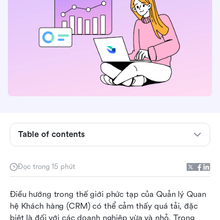
Lark Base: Sales & CRM
Lark Base: Quản lý Quan hệ Khách hàng
Lark Base: Hệ thống CRM nhẹ
Lark Base: Basic CRM
Google Sheets: Mẫu CRM bảng tính (bởi
Zapier)
Google Sheets: Bảng tính CRM tập trung vào
Table of contents
hành động (bởi OnePage CRM)
Excel: Mẫu CRM
Đọc trong 15 phút
Excel: Mẫu Phễu Bán Hàng (do Salesflare cung
cấp)
Điều hướng trong thế giới phức tạp của Quản lý Quan 
hệ Khách hàng (CRM) có thể cảm thấy quá tải, đặc 
Notion: CRM Bán hàng
biệt là đối với các doanh nghiệp vừa và nhỏ. Trong 