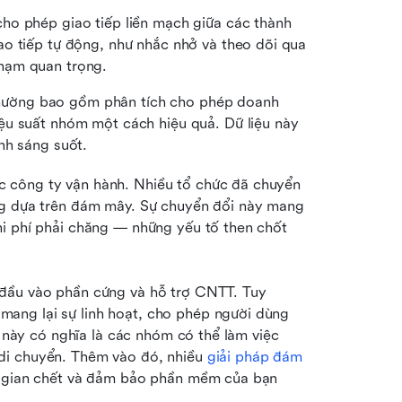
cho phép giao tiếp liền mạch giữa các thành 
o tiếp tự động, như nhắc nhở và theo dõi qua 
hạm quan trọng.
ường bao gồm phân tích cho phép doanh 
ệu suất nhóm một cách hiệu quả. Dữ liệu này 
nh sáng suốt.
 công ty vận hành. Nhiều tổ chức đã chuyển 
ng dựa trên đám mây. Sự chuyển đổi này mang 
i phí phải chăng — những yếu tố then chốt 
đầu vào phần cứng và hỗ trợ CNTT. Tuy 
ang lại sự linh hoạt, cho phép người dùng 
u này có nghĩa là các nhóm có thể làm việc 
di chuyển. Thêm vào đó, nhiều 
giải pháp đám 
ời gian chết và đảm bảo phần mềm của bạn 