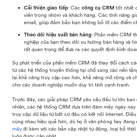
Cải thiện giao tiếp
: Các 
công cụ CRM
 tốt nhất 
viên trong nhóm và khách hàng. Các tính năng gia
email, giúp đảm bảo bạn không bỏ lỡ các điểm c
Theo dõi hiệu suất bán hàng
: Phần mềm CRM th
nghiệp của bạn theo dõi xu hướng bán hàng và hi
rất quan trọng để đưa ra các quyết định kinh doa
Sự phát triển của phần mềm CRM đã thay đổi cách các
từ các hệ thống truyền thống tại chỗ sang các nền tả
lại khả năng truy cập cao hơn, khả năng mở rộng và ch
cho các doanh nghiệp muốn duy trì tính cạnh tranh.
Trước đây, các giải pháp CRM yêu cầu đầu tư lớn ban 
nhiên, các hệ thống CRM dựa trên đám mây ngày nay m
truy cập dữ liệu từ bất cứ đâu có kết nối internet. Điề
cùng nhau hiệu quả hơn, dù họ ở văn phòng hay đang 
mây
 đi kèm với các bản cập nhật tự động, loại bỏ th
luôn được cập nhật.