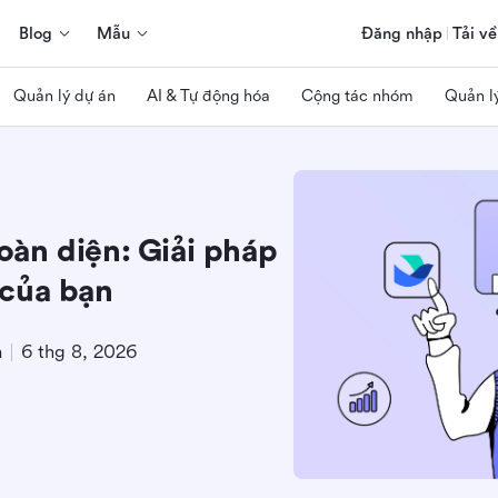
Blog
Mẫu
Đăng nhập
Tải về
Quản lý dự án
AI & Tự động hóa
Cộng tác nhóm
Quản l
àn diện: Giải pháp
 của bạn
m
6 thg 8, 2026