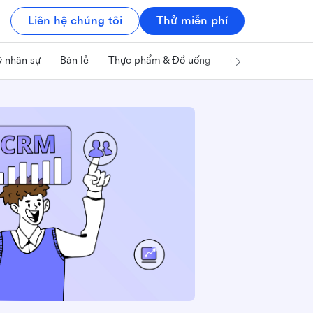
Liên hệ chúng tôi
Thử miễn phí
ý nhân sự
Bán lẻ
Thực phẩm & Đồ uống
Công nghệ & IT