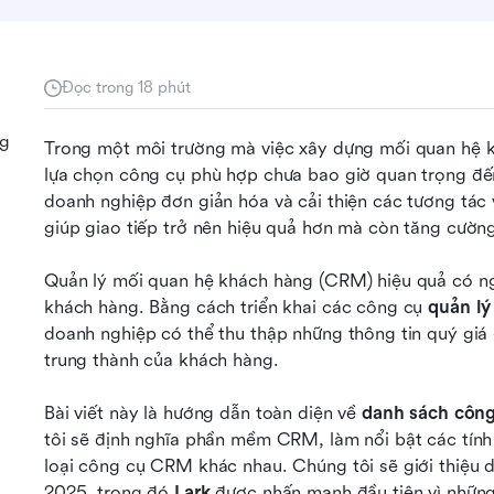
Đọc trong 18 phút
ng
Trong một môi trường mà việc xây dựng mối quan hệ khá
lựa chọn công cụ phù hợp chưa bao giờ quan trọng đến
doanh nghiệp đơn giản hóa và cải thiện các tương tác
giúp giao tiếp trở nên hiệu quả hơn mà còn tăng cường
Quản lý mối quan hệ khách hàng (CRM) hiệu quả có ngh
khách hàng. Bằng cách triển khai các công cụ 
quản l
doanh nghiệp có thể thu thập những thông tin quý giá
trung thành của khách hàng.
Bài viết này là hướng dẫn toàn diện về 
danh sách công
tôi sẽ định nghĩa phần mềm CRM, làm nổi bật các tính
loại công cụ CRM khác nhau. Chúng tôi sẽ giới thiệu
2025, trong đó 
Lark
 được nhấn mạnh đầu tiên vì nhữn