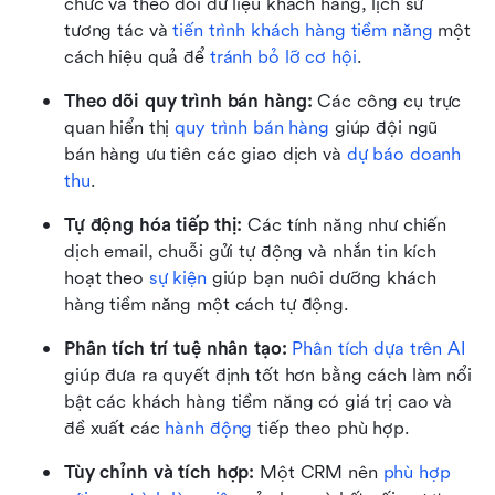
chức và theo dõi dữ liệu khách hàng, lịch sử 
tương tác và 
tiến trình khách hàng tiềm năng
 một 
cách hiệu quả để 
tránh bỏ lỡ cơ hội
.
Theo dõi quy trình bán hàng: 
Các công cụ trực 
quan hiển thị 
quy trình bán hàng
 giúp đội ngũ 
bán hàng ưu tiên các giao dịch và 
dự báo doanh 
thu
.
Tự động hóa tiếp thị: 
Các tính năng như chiến 
dịch email, chuỗi gửi tự động và nhắn tin kích 
hoạt theo 
sự kiện
 giúp bạn nuôi dưỡng khách 
hàng tiềm năng một cách tự động.
Phân tích trí tuệ nhân tạo: 
Phân tích dựa trên AI
giúp đưa ra quyết định tốt hơn bằng cách làm nổi 
bật các khách hàng tiềm năng có giá trị cao và 
đề xuất các 
hành động
 tiếp theo phù hợp.
Tùy chỉnh và tích hợp: 
Một CRM nên 
phù hợp 