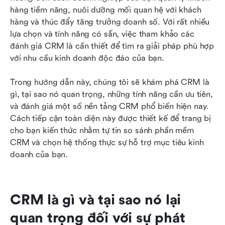
hàng tiềm năng, nuôi dưỡng mối quan hệ với khách 
Phù hợp nhất cho các tổ chức cấp Enterprise
hàng và thúc đẩy tăng trưởng doanh số. Với rất nhiều 
lựa chọn và tính năng có sẵn, việc tham khảo các 
Phần mềm CRM tốt nhất cho quản lý dự án bán
đánh giá CRM là cần thiết để tìm ra giải pháp phù hợp 
hàng
với nhu cầu kinh doanh độc đáo của bạn.
So sánh các mô hình định giá CRM một cách
Trong hướng dẫn này, chúng tôi sẽ khám phá CRM là 
hiệu quả
gì, tại sao nó quan trọng, những tính năng cần ưu tiên, 
Các cân nhắc về bảo mật, quyền riêng tư dữ liệu
và đánh giá một số nền tảng CRM phổ biến hiện nay. 
và tuân thủ trong phần mềm CRM
Cách tiếp cận toàn diện này được thiết kế để trang bị 
cho bạn kiến thức nhằm tự tin so sánh phần mềm 
Những câu hỏi thường gặp
CRM và chọn hệ thống thực sự hỗ trợ mục tiêu kinh 
doanh của bạn.
Kết luận: Lựa chọn sáng suốt dựa trên các đánh
giá CRM
CRM là gì và tại sao nó lại 
quan trọng đối với sự phát 