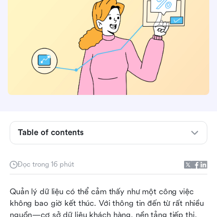
Table of contents
Data automation là gì?
Phần mềm tự động hóa dữ liệu là gì?
Đọc trong 16 phút
Sáu loại công cụ tự động hóa dữ liệu phổ biến
Quản lý dữ liệu có thể cảm thấy như một công việc 
bạn nên biết
không bao giờ kết thúc. Với thông tin đến từ rất nhiều 
11 phần mềm tự động hóa dữ liệu hàng đầu cho
nguồn—cơ sở dữ liệu khách hàng, nền tảng tiếp thị, 