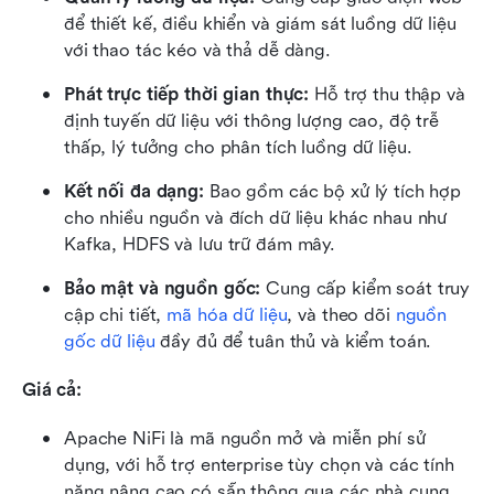
để thiết kế, điều khiển và giám sát luồng dữ liệu 
với thao tác kéo và thả dễ dàng.
Phát trực tiếp thời gian thực:
 Hỗ trợ thu thập và 
định tuyến dữ liệu với thông lượng cao, độ trễ 
thấp, lý tưởng cho phân tích luồng dữ liệu.
Kết nối đa dạng:
 Bao gồm các bộ xử lý tích hợp 
cho nhiều nguồn và đích dữ liệu khác nhau như 
Kafka, HDFS và lưu trữ đám mây.
Bảo mật và nguồn gốc:
 Cung cấp kiểm soát truy 
cập chi tiết, 
mã hóa dữ liệu
, và theo dõi 
nguồn 
gốc dữ liệu
 đầy đủ để tuân thủ và kiểm toán.
Giá cả:
Apache NiFi là mã nguồn mở và miễn phí sử 
dụng, với hỗ trợ enterprise tùy chọn và các tính 
năng nâng cao có sẵn thông qua các nhà cung 