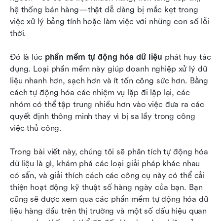
quy trình làm việc dữ liệu tốt hơn
hệ thống bán hàng—thật dễ dàng bị mắc kẹt trong 
việc xử lý bảng tính hoặc làm việc với những con số lỗi 
Tại sao phần mềm tự động hóa dữ liệu mang lại
thời.
lợi ích mạnh mẽ
Đó là lúc 
Ví dụ thực tế: Phần mềm tự động hóa dữ liệu
phần mềm tự động hóa dữ liệu
 phát huy tác 
dụng. Loại phần mềm này giúp doanh nghiệp xử lý dữ 
được sử dụng như thế nào trong các ngành
liệu nhanh hơn, sạch hơn và ít tốn công sức hơn. Bằng 
công nghiệp
cách tự động hóa các nhiệm vụ lặp đi lặp lại, các 
Những câu hỏi thường gặp
nhóm có thể tập trung nhiều hơn vào việc đưa ra các 
quyết định thông minh thay vì bị sa lầy trong công 
Kết luận
việc thủ công.
Đọc thêm
Trong bài viết này, chúng tôi sẽ phân tích tự động hóa 
dữ liệu là gì, khám phá các loại giải pháp khác nhau 
có sẵn, và giải thích cách các công cụ này có thể cải 
thiện hoạt động kỹ thuật số hàng ngày của bạn. Bạn 
cũng sẽ được xem qua các phần mềm tự động hóa dữ 
liệu hàng đầu trên thị trường và một số dấu hiệu quan 