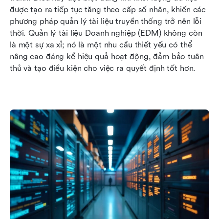
hợp: Đưa ra quyết định sáng suốt
được tạo ra tiếp tục tăng theo cấp số nhân, khiến các 
phương pháp quản lý tài liệu truyền thống trở nên lỗi 
Triển khai quản lý tài liệu Enterprise với Lark
thời. Quản lý tài liệu Doanh nghiệp (EDM) không còn 
là một sự xa xỉ; nó là một nhu cầu thiết yếu có thể 
Chiến lược vượt qua những thách thức phổ biến
nâng cao đáng kể hiệu quả hoạt động, đảm bảo tuân 
trong quản lý tài liệu Enterprise
thủ và tạo điều kiện cho việc ra quyết định tốt hơn.
Ứng dụng quản lý tài liệu cho chuyển đổi số
Kết luận