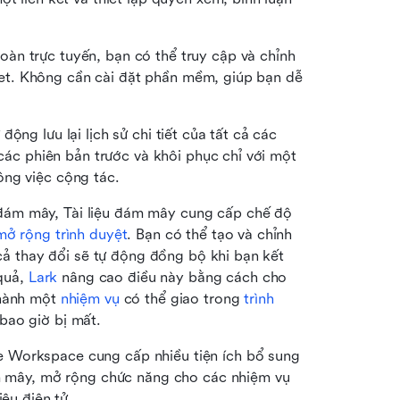
oàn trực tuyến, bạn có thể truy cập và chỉnh 
ernet. Không cần cài đặt phần mềm, giúp bạn dễ 
động lưu lại lịch sử chi tiết của tất cả các 
 các phiên bản trước và khôi phục chỉ với một 
ông việc cộng tác.
đám mây, Tài liệu đám mây cung cấp chế độ 
 mở rộng trình duyệt
. Bạn có thể tạo và chỉnh 
 cả thay đổi sẽ tự động đồng bộ khi bạn kết 
quả, 
Lark
 nâng cao điều này bằng cách cho 
hành một 
nhiệm vụ
 có thể giao trong 
trình 
bao giờ bị mất.
Workspace cung cấp nhiều tiện ích bổ sung 
ám mây, mở rộng chức năng cho các nhiệm vụ 
iệu điện tử.