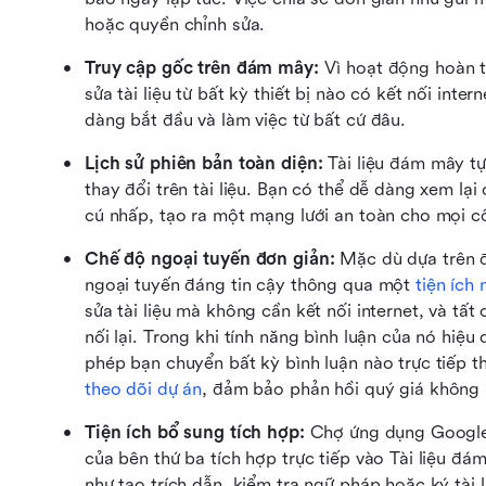
hoặc quyền chỉnh sửa.
Truy cập gốc trên đám mây:
 Vì hoạt động hoàn t
sửa tài liệu từ bất kỳ thiết bị nào có kết nối int
dàng bắt đầu và làm việc từ bất cứ đâu.
Lịch sử phiên bản toàn diện: 
Tài liệu đám mây tự 
thay đổi trên tài liệu. Bạn có thể dễ dàng xem lại
cú nhấp, tạo ra một mạng lưới an toàn cho mọi c
Chế độ ngoại tuyến đơn giản: 
Mặc dù dựa trên 
ngoại tuyến đáng tin cậy thông qua một 
tiện ích
sửa tài liệu mà không cần kết nối internet, và tất
nối lại. Trong khi tính năng bình luận của nó hiệu 
phép bạn chuyển bất kỳ bình luận nào trực tiếp t
theo dõi dự án
, đảm bảo phản hồi quý giá không 
Tiện ích bổ sung tích hợp: 
Chợ ứng dụng Google 
của bên thứ ba tích hợp trực tiếp vào Tài liệu đ
như tạo trích dẫn, kiểm tra ngữ pháp hoặc ký tài l