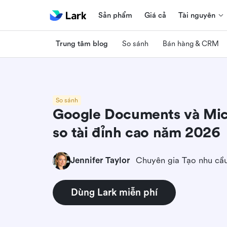
Sản phẩm
Giá cả
Tài nguyên
Trung tâm blog
So sánh
Bán hàng & CRM
So sánh
Google Documents và Micr
so tài đỉnh cao năm 2026
Jennifer Taylor
Chuyên gia Tạo nhu cầ
Dùng Lark miễn phí