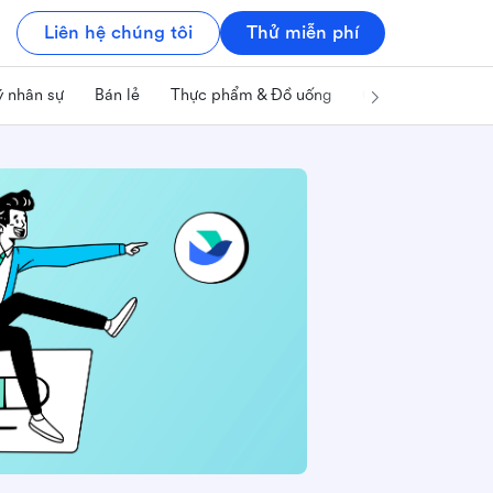
Liên hệ chúng tôi
Thử miễn phí
ý nhân sự
Bán lẻ
Thực phẩm & Đồ uống
Công nghệ & IT