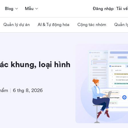
Blog
Mẫu
Đăng nhập
Tải về
Quản lý dự án
AI & Tự động hóa
Cộng tác nhóm
Quản l
c khung, loại hình
phẩm
6 thg 8, 2026