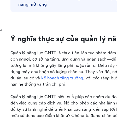
năng mở rộng
c
Ý nghĩa thực sự của quản lý n
Quản lý năng lực CNTT là thực tiễn liên tục nhằm đ
con người, cơ sở hạ tầng, ứng dụng và ngân sách—đủ đ
tương lai mà không gây lãng phí hoặc rủi ro. Điều này 
dụng máy chủ hoặc số lượng nhân sự. Thay vào đó, nó k
dự án, sự cố và 
kế hoạch tăng trưởng
, với các ràng bu
hạn hệ thống và trần chi phí.
Quản lý năng lực CNTT hiệu quả giúp các nhóm dự đoá
đến việc cung cấp dịch vụ. Nó cho phép các nhà lãnh đạ
đủ kỹ sư lành nghề để triển khai các sáng kiến sắp tới
mức sử dụng cao điểm không? Chúng ta đang phân bổ 