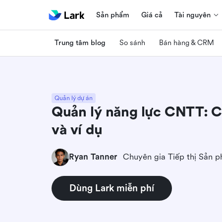
Sản phẩm
Giá cả
Tài nguyên
Trung tâm blog
So sánh
Bán hàng & CRM
Quản lý dự án
Quản lý năng lực CNTT: Cá
và ví dụ
Ryan Tanner
Chuyên gia Tiếp thị Sản 
Dùng Lark miễn phí