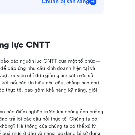
Chuẩn bị sẵn sàng
ăng lực CNTT
ảm bảo các nguồn lực CNTT của một tổ chức—
ể đáp ứng nhu cầu kinh doanh hiện tại và 
vượt xa việc chỉ đơn giản giám sát mức sử 
ết nối các tín hiệu nhu cầu, chẳng hạn như 
ộc thực tế, bao gồm khả năng kỹ năng, giới 
n các điểm nghẽn trước khi chúng ảnh hưởng 
o trả lời các câu hỏi thực tế: Chúng ta có 
 không? Hệ thống của chúng ta có thể xử lý 
quá mức ở đâu và năng lực đang bị sử dụng 