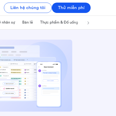
Liên hệ chúng tôi
Thử miễn phí
ý nhân sự
Bán lẻ
Thực phẩm & Đồ uống
Công nghệ & IT