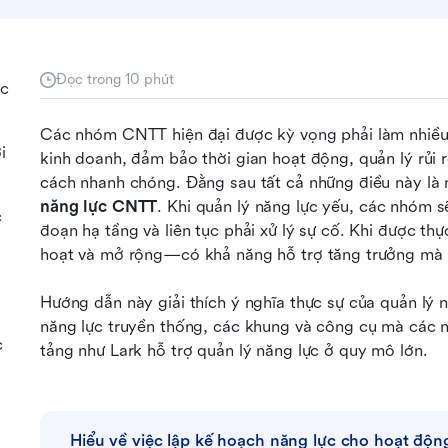
Đọc trong 10 phút
ực
Các nhóm CNTT hiện đại được kỳ vọng phải làm nhiều 
i
kinh doanh, đảm bảo thời gian hoạt động, quản lý rủi 
cách nhanh chóng. Đằng sau tất cả những điều này là m
năng lực CNTT
. Khi quản lý năng lực yếu, các nhóm sẽ
c
đoạn hạ tầng và liên tục phải xử lý sự cố. Khi được thự
hoạt và mở rộng—có khả năng hỗ trợ tăng trưởng mà k
Hướng dẫn này giải thích ý nghĩa thực sự của quản lý 
năng lực truyền thống, các khung và công cụ mà các 
c
tảng như Lark hỗ trợ quản lý năng lực ở quy mô lớn.
Hiểu về việc lập kế hoạch năng lực cho hoạt độn