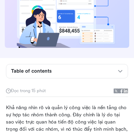
Biểu đồ Kanban là gì?
Mẫu biểu đồ Kanban
Table of contents
Biểu đồ Gantt so với biểu đồ Kanban
Đọc trong 15 phút
Lợi ích của việc sử dụng biểu đồ Kanban
Những thách thức của biểu đồ Kanban
Khả năng nhìn rõ và quản lý công việc là nền tảng cho 
sự hợp tác nhóm thành công. Đây chính là lý do tại 
Cách tạo biểu đồ Kanban trong Lark
sao việc trực quan hóa tiến độ công việc lại quan 
Kết luận
trọng đối với các nhóm, vì nó thúc đẩy tính minh bạch, 