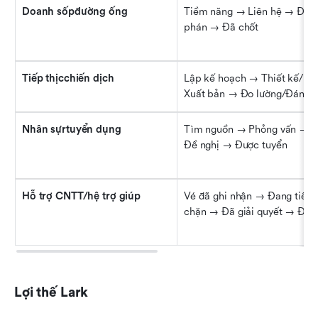
Doanh sốpđường ống
Tiềm năng → Liên hệ → Đề 
phán → Đã chốt
Tiếp thịcchiến dịch
Lập kế hoạch → Thiết kế/Nội
Xuất bản → Đo lường/Đánh g
Nhân sựrtuyển dụng
Tìm nguồn → Phỏng vấn → Đ
Đề nghị → Được tuyển
Hỗ trợ CNTT/hệ trợ giúp
Vé đã ghi nhận → Đang tiến 
chặn → Đã giải quyết → Đã 
Lợi thế Lark