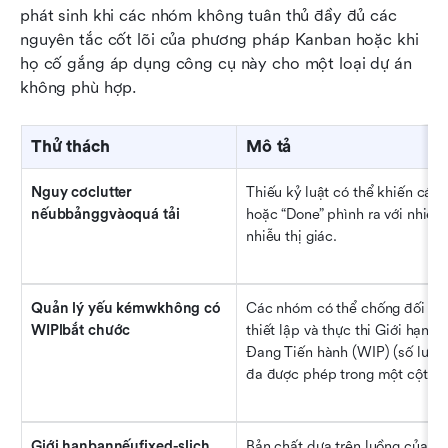
phát sinh khi các nhóm không tuân thủ đầy đủ các 
nguyên tắc cốt lõi của phương pháp Kanban hoặc khi 
họ cố gắng áp dụng công cụ này cho một loại dự án 
không phù hợp.
Thử thách
Mô tả
Nguy cơclutter 
Thiếu kỷ luật có thể khiến các c
nếubbảnggvàoquá tải
hoặc “Done” phình ra với nhiều t
nhiễu thị giác.
Quản lý yếu kémwkhông có 
Các nhóm có thể chống đối hoặ
WIPlbắt chước
thiết lập và thực thi Giới hạn C
Đang Tiến hành (WIP) (số lượng
đa được phép trong một cột).
Giới hạnbạnnếufixed-slịch 
Bản chất dựa trên luồng của K