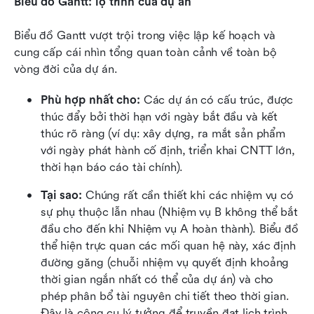
Biểu đồ Gantt: lộ trình của dự án
Biểu đồ Gantt vượt trội trong việc lập kế hoạch và 
cung cấp cái nhìn tổng quan toàn cảnh về toàn bộ 
vòng đời của dự án.
Phù hợp nhất cho:
 Các dự án có cấu trúc, được 
thúc đẩy bởi thời hạn với ngày bắt đầu và kết 
thúc rõ ràng (ví dụ: xây dựng, ra mắt sản phẩm 
với ngày phát hành cố định, triển khai CNTT lớn, 
thời hạn báo cáo tài chính).
Tại sao: 
Chúng rất cần thiết khi các nhiệm vụ có 
sự phụ thuộc lẫn nhau (Nhiệm vụ B không thể bắt 
đầu cho đến khi Nhiệm vụ A hoàn thành). Biểu đồ 
thể hiện trực quan các mối quan hệ này, xác định 
đường găng (chuỗi nhiệm vụ quyết định khoảng 
thời gian ngắn nhất có thể của dự án) và cho 
phép phân bổ tài nguyên chi tiết theo thời gian. 
Đây là công cụ lý tưởng để truyền đạt lịch trình 