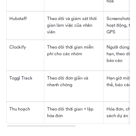
hóa
Hubstaff
Theo dõi và giám sát thời 
Screenshots, m
gian làm việc của nhân 
hoạt động, theo
viên
GPS
Clockify
Theo dõi thời gian miễn 
Người dùng khô
phí cho các nhóm
hạn, theo dõi th
báo cáo
Toggl Track
Theo dõi đơn giản và 
Hẹn giờ một lầ
nhanh chóng
thẻ, báo cáo
Thu hoạch
Theo dõi thời gian + lập 
Hóa đơn, chi ph
hóa đơn
sách dự án