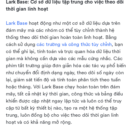
Lark Base: Cơ sở dữ liệu tập trung cho việc theo dõi 
thời gian linh hoạt
Lark Base
 hoạt động như một cơ sở dữ liệu dựa trên 
đám mây mà các nhóm có thể tùy chỉnh thành hệ 
thống theo dõi thời gian hoàn toàn linh hoạt. Bằng 
cách sử dụng 
các trường và công thức tùy chỉnh
, bạn 
có thể ghi lại, tính toán và trực quan hóa dữ liệu thời 
gian mà không cần dựa vào các mẫu cứng nhắc. Các 
phím tắt trường giúp đơn giản hóa các tác vụ phổ biến 
như chuyển đổi định dạng ngày, theo dõi số ngày còn 
lại, giám sát tiến độ và tính toán phân tích theo tuần 
hoặc tháng. Với Lark Base chạy hoàn toàn trên đám 
mây, tất cả nhật ký thời gian, công thức và bảng điều 
khiển được cập nhật ngay lập tức và luôn có thể truy 
cập từ bất kỳ thiết bị nào, tạo ra một hệ thống tập 
trung, luôn đồng bộ cho việc theo dõi thời gian linh 
hoạt và có khả năng mở rộng.