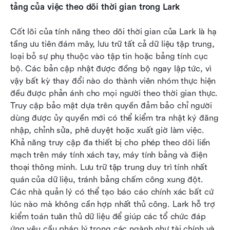
tảng của việc theo dõi thời gian trong Lark
Cốt lõi của tính năng theo dõi thời gian của Lark là hạ 
tầng ưu tiên đám mây, lưu trữ tất cả dữ liệu tập trung, 
loại bỏ sự phụ thuộc vào tập tin hoặc bảng tính cục 
bộ. Các bản cập nhật được đồng bộ ngay lập tức, vì 
vậy bất kỳ thay đổi nào do thành viên nhóm thực hiện 
đều được phản ánh cho mọi người theo thời gian thực. 
Truy cập bảo mật dựa trên quyền đảm bảo chỉ người 
dùng được ủy quyền mới có thể kiểm tra nhật ký đăng 
nhập, chỉnh sửa, phê duyệt hoặc xuất giờ làm việc. 
Khả năng truy cập đa thiết bị cho phép theo dõi liền 
mạch trên máy tính xách tay, máy tính bảng và điện 
thoại thông minh. Lưu trữ tập trung duy trì tính nhất 
quán của dữ liệu, tránh bảng chấm công xung đột. 
Các nhà quản lý có thể tạo báo cáo chính xác bất cứ 
lúc nào mà không cần hợp nhất thủ công. Lark hỗ trợ 
kiểm toán tuân thủ dữ liệu để giúp các tổ chức đáp 
ứng yêu cầu pháp lý trong các ngành như tài chính và 