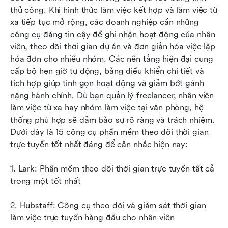
tuyến hàng đầu
thủ công. Khi hình thức làm việc kết hợp và làm việc từ 
xa tiếp tục mở rộng, các doanh nghiệp cần những 
Mẹo bổ sung: Nền tảng chấm công dựa trên
công cụ đáng tin cậy để ghi nhận hoạt động của nhân 
đám mây an toàn đến mức nào?
viên, theo dõi thời gian dự án và đơn giản hóa việc lập 
hóa đơn cho nhiều nhóm. Các nền tảng hiện đại cung 
Kết luận
cấp bộ hẹn giờ tự động, bảng điều khiển chi tiết và 
Câu hỏi thường gặp
tích hợp giúp tinh gọn hoạt động và giảm bớt gánh 
nặng hành chính. Dù bạn quản lý freelancer, nhân viên 
Đọc liên quan
làm việc từ xa hay nhóm làm việc tại văn phòng, hệ 
thống phù hợp sẽ đảm bảo sự rõ ràng và trách nhiệm. 
Dưới đây là 15 công cụ phần mềm theo dõi thời gian 
trực tuyến tốt nhất đáng để cân nhắc hiện nay:
1. Lark: Phần mềm theo dõi thời gian trực tuyến tất cả 
trong một tốt nhất
2. Hubstaff: Công cụ theo dõi và giám sát thời gian 
làm việc trực tuyến hàng đầu cho nhân viên