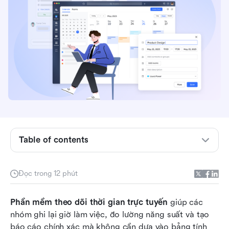
Cái nhìn đầu tiên: Bảng so sánh các công cụ
theo dõi thời gian làm việc hàng đầu của nhân
viên
Table of contents
Phần mềm theo dõi thời gian trực tuyến là gì và
nó hoạt động như thế nào?
Đọc trong 12 phút
Những tính năng nào một phần mềm theo dõi
Phần mềm theo dõi thời gian trực tuyến
thời gian trực tuyến tốt nên bao gồm?
 giúp các 
nhóm ghi lại giờ làm việc, đo lường năng suất và tạo 
Đánh giá 15 công cụ theo dõi thời gian trực
báo cáo chính xác mà không cần dựa vào bảng tính 