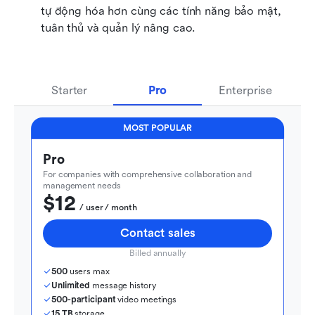
tự động hóa hơn cùng các tính năng bảo mật, 
tuân thủ và quản lý nâng cao.
Starter
Pro
Enterprise
MOST POPULAR
Pro
For companies with comprehensive collaboration and 
management needs
$12
  / user / month
Contact sales
Billed annually
500
 users max
Unlimited
 message history
500-participant
 video meetings
15 TB
 storage