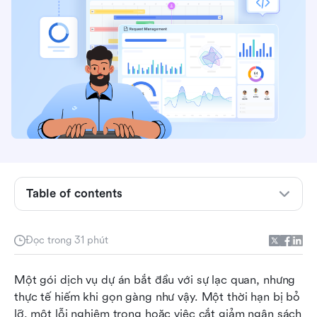
Table of contents
Phần mềm quản lý rủi ro dự án là gì?
Đọc trong 31 phút
Top 12 phần mềm quản lý rủi ro dự án năm 2025
Một gói dịch vụ dự án bắt đầu với sự lạc quan, nhưng 
Lợi ích của việc sử dụng phần mềm quản lý rủi
thực tế hiếm khi gọn gàng như vậy. Một thời hạn bị bỏ 
ro dự án
lỡ, một lỗi nghiêm trọng hoặc việc cắt giảm ngân sách 