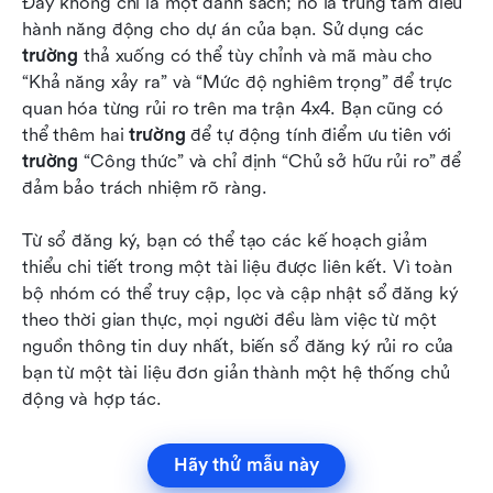
Đây không chỉ là một danh sách; nó là trung tâm điều 
hành năng động cho dự án của bạn. Sử dụng các 
trường
 thả xuống có thể tùy chỉnh và mã màu cho 
“Khả năng xảy ra” và “Mức độ nghiêm trọng” để trực 
quan hóa từng rủi ro trên ma trận 4x4. Bạn cũng có 
thể thêm hai 
trường
 để tự động tính điểm ưu tiên với 
trường
 “Công thức” và chỉ định “Chủ sở hữu rủi ro” để 
đảm bảo trách nhiệm rõ ràng.
Từ sổ đăng ký, bạn có thể tạo các kế hoạch giảm 
thiểu chi tiết trong một tài liệu được liên kết. Vì toàn 
bộ nhóm có thể truy cập, lọc và cập nhật sổ đăng ký 
theo thời gian thực, mọi người đều làm việc từ một 
nguồn thông tin duy nhất, biến sổ đăng ký rủi ro của 
bạn từ một tài liệu đơn giản thành một hệ thống chủ 
động và hợp tác.
Hãy thử mẫu này