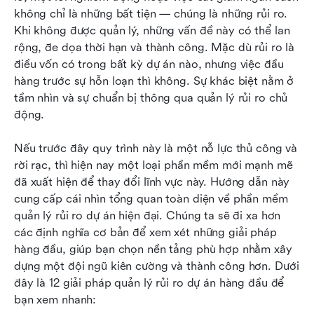
không chỉ là những bất tiện — chúng là những rủi ro. 
Các tính năng chính cần tìm trong phần mềm
Khi không được quản lý, những vấn đề này có thể lan 
quản lý rủi ro dự án
rộng, đe dọa thời hạn và thành công. Mặc dù rủi ro là 
Hướng dẫn chọn công cụ quản lý rủi ro phù hợp
điều vốn có trong bất kỳ dự án nào, nhưng việc đầu 
với nhu cầu của bạn
hàng trước sự hỗn loạn thì không. Sự khác biệt nằm ở 
tầm nhìn và sự chuẩn bị thông qua quản lý rủi ro chủ 
Kết luận
động.
Câu hỏi thường gặp
Nếu trước đây quy trình này là một nỗ lực thủ công và 
Đọc liên quan
rời rạc, thì hiện nay một loại phần mềm mới mạnh mẽ 
đã xuất hiện để thay đổi lĩnh vực này. Hướng dẫn này 
cung cấp cái nhìn tổng quan toàn diện về phần mềm 
quản lý rủi ro dự án hiện đại. Chúng ta sẽ đi xa hơn 
các định nghĩa cơ bản để xem xét những giải pháp 
hàng đầu, giúp bạn chọn nền tảng phù hợp nhằm xây 
dựng một đội ngũ kiên cường và thành công hơn. Dưới 
đây là 12 giải pháp quản lý rủi ro dự án hàng đầu để 
bạn xem nhanh: