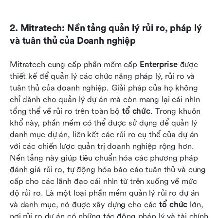
2. Mitratech: Nền tảng quản lý rủi ro, pháp lý 
và tuân thủ của Doanh nghiệp
Mitratech cung cấp phần mềm cấp 
Enterprise
 được 
thiết kế để quản lý các chức năng pháp lý, rủi ro và 
tuân thủ của doanh nghiệp. Giải pháp của họ không 
chỉ dành cho quản lý dự án mà còn mang lại cái nhìn 
tổng thể về rủi ro trên toàn bộ 
tổ chức
. Trong khuôn 
khổ này, phần mềm có thể được sử dụng để quản lý 
danh mục dự án, liên kết các rủi ro cụ thể của dự án 
với các chiến lược quản trị doanh nghiệp rộng hơn. 
Nền tảng này giúp tiêu chuẩn hóa các phương pháp 
đánh giá rủi ro, tự động hóa báo cáo tuân thủ và cung 
cấp cho các lãnh đạo cái nhìn từ trên xuống về mức 
độ rủi ro. Là một loại phần mềm quản lý rủi ro dự án 
và danh mục, nó được xây dựng cho các 
tổ chức
 lớn, 
nơi rủi ro dự án có những tác động pháp lý và tài chính 