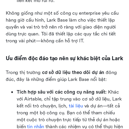
liên kết mở rủi ro.
Không giống như một số công cụ enterprise yêu cầu 
hàng giờ cấu hình, Lark Base làm cho việc thiết lập 
quyền và vai trò trở nên rõ ràng với giao diện người 
dùng trực quan. Tôi đã thiết lập các quy tắc chi tiết 
trong vài phút—không cần hỗ trợ IT.
Ưu điểm độc đáo tạo nên sự khác biệt của Lark
Trong thị trường 
cơ sở dữ liệu theo dõi dự án
 đông 
đúc, đây là những điểm giúp Lark Base nổi bật:
Tích hợp sâu với các công cụ năng suất:
 Khác 
với Airtable, chỉ tập trung vào cơ sở dữ liệu, Lark 
kết nối trò chuyện, lịch, 
tài liệu
 và dự án—tất cả 
trong một bộ công cụ. Bạn có thể tham chiếu 
một cuộc trò chuyện trực tiếp từ thẻ dự án hoặc 
biến 
tin nhắn
 thành các nhiệm vụ có thể thực hiện 