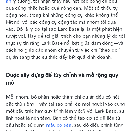
án
 lý tưởng, tôi nhận thấy hầu hết các công cụ đều 
quá cứng nhắc hoặc quá nông cạn. Một số thiếu tự 
động hóa, trong khi những công cụ khác không thể 
kết nối với các công cụ cộng tác mà nhóm tôi dựa 
vào. Đó là lý do tại sao Lark Base lại là một phát hiện 
tuyệt vời. Hãy để tôi giải thích cho bạn những lý do tôi 
thực sự tin rằng Lark Base nổi bật giữa đám đông—và 
cách nó giúp các nhóm chuyển từ việc chỉ “theo dõi” 
dự án sang thực sự thúc đẩy kết quả kinh doanh.
Được xây dựng để tùy chỉnh và mở rộng quy 
mô
Mỗi nhóm, bộ phận hoặc thậm chí dự án đều có nét 
đặc thù riêng—vậy tại sao phải ép mọi người vào cùng 
một cấu trúc hay quy trình làm việc? Với Lark Base, sự 
linh hoạt là nền tảng. Bạn có thể tạo cơ sở dữ liệu từ 
đầu hoặc sử dụng 
mẫu có sẵn
, sau đó điều chỉnh từng 