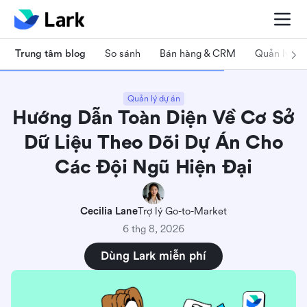
Trung tâm blog
So sánh
Bán hàng & CRM
Quản lý dự
Quản lý dự án
Hướng Dẫn Toàn Diện Về Cơ Sở
Dữ Liệu Theo Dõi Dự Án Cho
Các Đội Ngũ Hiện Đại
Cecilia Lane
Trợ lý Go-to-Market
6 thg 8, 2026
Dùng Lark miễn phí