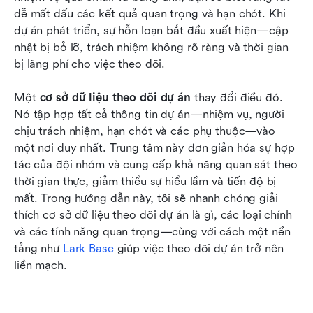
dễ mất dấu các kết quả quan trọng và hạn chót. Khi 
Kết luận
dự án phát triển, sự hỗn loạn bắt đầu xuất hiện—cập 
nhật bị bỏ lỡ, trách nhiệm không rõ ràng và thời gian 
Câu hỏi thường gặp
bị lãng phí cho việc theo dõi.
Đọc thêm
Một 
cơ sở dữ liệu theo dõi dự án
 thay đổi điều đó. 
Nó tập hợp tất cả thông tin dự án—nhiệm vụ, người 
chịu trách nhiệm, hạn chót và các phụ thuộc—vào 
một nơi duy nhất. Trung tâm này đơn giản hóa sự hợp 
tác của đội nhóm và cung cấp khả năng quan sát theo 
thời gian thực, giảm thiểu sự hiểu lầm và tiến độ bị 
mất. Trong hướng dẫn này, tôi sẽ nhanh chóng giải 
thích cơ sở dữ liệu theo dõi dự án là gì, các loại chính 
và các tính năng quan trọng—cùng với cách một nền 
tảng như 
Lark Base
 giúp việc theo dõi dự án trở nên 
liền mạch.