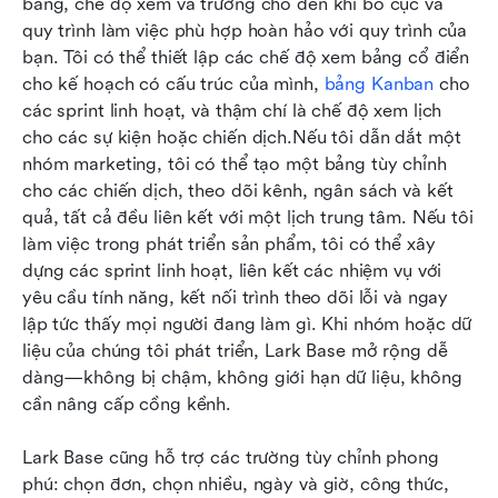
bảng, chế độ xem và trường cho đến khi bố cục và 
quy trình làm việc phù hợp hoàn hảo với quy trình của 
bạn. Tôi có thể thiết lập các chế độ xem bảng cổ điển 
cho kế hoạch có cấu trúc của mình, 
bảng Kanban
 cho 
các sprint linh hoạt, và thậm chí là chế độ xem lịch 
cho các sự kiện hoặc chiến dịch.Nếu tôi dẫn dắt một 
nhóm marketing, tôi có thể tạo một bảng tùy chỉnh 
cho các chiến dịch, theo dõi kênh, ngân sách và kết 
quả, tất cả đều liên kết với một lịch trung tâm. Nếu tôi 
làm việc trong phát triển sản phẩm, tôi có thể xây 
dựng các sprint linh hoạt, liên kết các nhiệm vụ với 
yêu cầu tính năng, kết nối trình theo dõi lỗi và ngay 
lập tức thấy mọi người đang làm gì. Khi nhóm hoặc dữ 
liệu của chúng tôi phát triển, Lark Base mở rộng dễ 
dàng—không bị chậm, không giới hạn dữ liệu, không 
cần nâng cấp cồng kềnh.
Lark Base cũng hỗ trợ các trường tùy chỉnh phong 
phú: chọn đơn, chọn nhiều, ngày và giờ, công thức, 