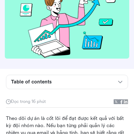
Cơ sở dữ liệu theo dõi dự án là gì?
Các loại cơ sở dữ liệu theo dõi dự án—truyền
thống và linh hoạt
Table of contents
Những điều cần tìm trong cơ sở dữ liệu theo dõi
dự án
Đọc trong 16 phút
Tại sao Lark là lựa chọn tốt nhất để theo dõi dự
Theo dõi dự án là cốt lõi để đạt được kết quả với bất 
án
kỳ đội nhóm nào. Nếu bạn từng phải quản lý các 
Làm thế nào để tạo cơ sở dữ liệu theo dõi dự án
nhiệm vụ qua email và bảng tính, bạn sẽ biết rằng rất 