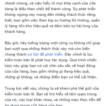
Những điều nên và không nên trong kiểm toán
nhanh chóng, và việc hiểu rõ mọi khía cạnh của cửa 
bán lẻ
hàng là điều then chốt để thành công. Sự phát triển 
không ngừng này mang đến những thách thức riêng 
Tận dụng tối đa cuộc kiểm toán bán lẻ của bạn
biệt, bao gồm việc theo kịp xu hướng thị trường, quản 
với Lark
lý hàng tồn kho hiệu quả và đảm bảo sự hài lòng của 
khách hàng.
Bây giờ, hãy tưởng tượng một công cụ không chỉ giúp 
bạn vượt qua những thách thức này mà còn biến 
chúng thành 
cơ hội để phát triển
. Đây chính là lúc 
kiểm toán bán lẻ phát huy tác dụng. Quá trình chiến 
lược này giúp bạn có cái nhìn sâu sắc về hoạt động 
của cửa hàng, bao gồm những gì đang hiệu quả, 
những gì không, và những điểm bạn có thể cải thiện.
Trong bài viết này, chúng ta sẽ khám phá thế giới của 
kiểm toán bán lẻ. Bạn sẽ tìm hiểu về tầm quan trọng 
của nó, các loại khác nhau, và những mẹo thực tiễn để 
áp dụng trong cửa hàng của bạn.