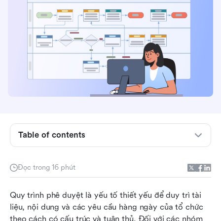
Quy trình làm việc phê duyệt SharePoint là gì?
Quy trình phê duyệt trong SharePoint hoạt động
như thế nào (từng bước)
Ví dụ quy trình phê duyệt SharePoint phổ biến
Table of contents
Các phương pháp tốt nhất để tạo quy trình làm
việc phê duyệt tài liệu trong SharePoint Online
Đọc trong 16 phút
Những hạn chế và thách thức với quy trình phê
Quy trình phê duyệt là yếu tố thiết yếu để duy trì tài 
duyệt của SharePoint
liệu, nội dung và các yêu cầu hàng ngày của tổ chức 
Gặp Lark: không gian làm việc linh hoạt, thống
theo cách có cấu trúc và tuân thủ. Đối với các nhóm 