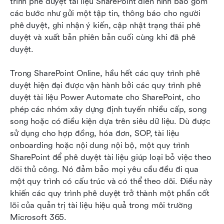
trình phê duyệt tài liệu SharePoint điển hình bao gồm 
các bước như gửi một tập tin, thông báo cho người 
phê duyệt, ghi nhận ý kiến, cập nhật trạng thái phê 
duyệt và xuất bản phiên bản cuối cùng khi đã phê 
duyệt.
Trong SharePoint Online, hầu hết các quy trình phê 
duyệt hiện đại được vận hành bởi các quy trình phê 
duyệt tài liệu Power Automate cho SharePoint, cho 
phép các nhóm xây dựng định tuyến nhiều cấp, song 
song hoặc có điều kiện dựa trên siêu dữ liệu. Dù được 
sử dụng cho hợp đồng, hóa đơn, SOP, tài liệu 
onboarding hoặc nội dung nội bộ, một quy trình 
SharePoint để phê duyệt tài liệu giúp loại bỏ việc theo 
dõi thủ công. Nó đảm bảo mọi yêu cầu đều đi qua 
một quy trình có cấu trúc và có thể theo dõi. Điều này 
khiến các quy trình phê duyệt trở thành một phần cốt 
lõi của quản trị tài liệu hiệu quả trong môi trường 
Microsoft 365.