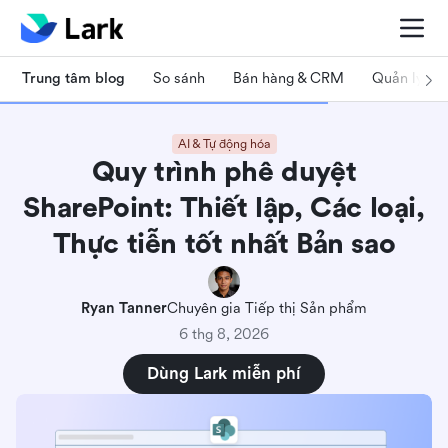
Trung tâm blog
So sánh
Bán hàng & CRM
Quản lý dự
AI & Tự động hóa
Quy trình phê duyệt
SharePoint: Thiết lập, Các loại,
Thực tiễn tốt nhất Bản sao
Ryan Tanner
Chuyên gia Tiếp thị Sản phẩm
6 thg 8, 2026
Dùng Lark miễn phí