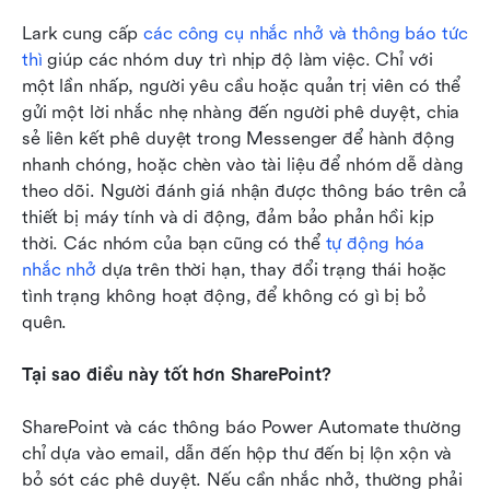
Lark cung cấp 
các công cụ nhắc nhở và thông báo tức 
thì
 giúp các nhóm duy trì nhịp độ làm việc. Chỉ với 
một lần nhấp, người yêu cầu hoặc quản trị viên có thể 
gửi một lời nhắc nhẹ nhàng đến người phê duyệt, chia 
sẻ liên kết phê duyệt trong Messenger để hành động 
nhanh chóng, hoặc chèn vào tài liệu để nhóm dễ dàng 
theo dõi. Người đánh giá nhận được thông báo trên cả 
thiết bị máy tính và di động, đảm bảo phản hồi kịp 
thời. Các nhóm của bạn cũng có thể 
tự động hóa 
nhắc nhở
 dựa trên thời hạn, thay đổi trạng thái hoặc 
tình trạng không hoạt động, để không có gì bị bỏ 
quên.
Tại sao điều này tốt hơn SharePoint?
SharePoint và các thông báo Power Automate thường 
chỉ dựa vào email, dẫn đến hộp thư đến bị lộn xộn và 
bỏ sót các phê duyệt. Nếu cần nhắc nhở, thường phải 