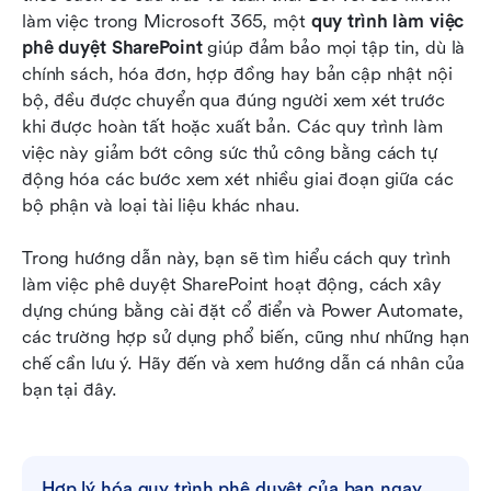
nhất cho quy trình phê duyệt của Enterprise
làm việc trong Microsoft 365, một 
quy trình làm việc 
phê duyệt SharePoint
 giúp đảm bảo mọi tập tin, dù là 
Kết luận
chính sách, hóa đơn, hợp đồng hay bản cập nhật nội 
bộ, đều được chuyển qua đúng người xem xét trước 
Câu hỏi thường gặp
khi được hoàn tất hoặc xuất bản. Các quy trình làm 
Đọc liên quan
việc này giảm bớt công sức thủ công bằng cách tự 
động hóa các bước xem xét nhiều giai đoạn giữa các 
bộ phận và loại tài liệu khác nhau. 
Trong hướng dẫn này, bạn sẽ tìm hiểu cách quy trình 
làm việc phê duyệt SharePoint hoạt động, cách xây 
dựng chúng bằng cài đặt cổ điển và Power Automate, 
các trường hợp sử dụng phổ biến, cũng như những hạn 
chế cần lưu ý. Hãy đến và xem hướng dẫn cá nhân của 
bạn tại đây.
Hợp lý hóa quy trình phê duyệt của bạn ngay 