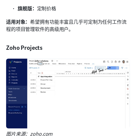
旗舰版：
定制价格
适用对象：
希望拥有功能丰富且几乎可定制为任何工作流
程的项目管理软件的高级用户。
Zoho Projects
图片来源：zoho.com