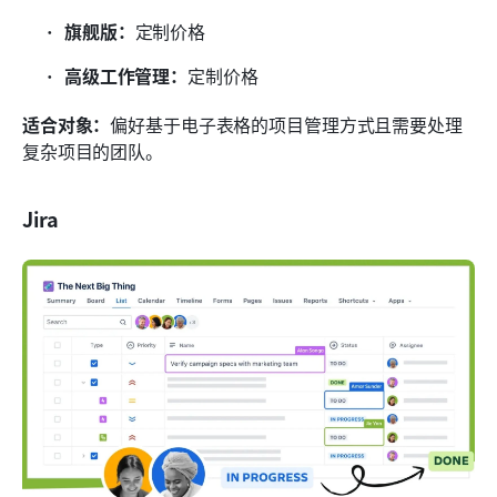
旗舰版：
定制价格
高级工作管理：
定制价格
适合对象：
偏好基于电子表格的项目管理方式且需要处理
复杂项目的团队。
Jira