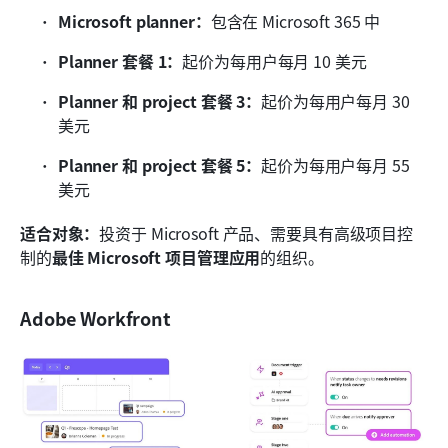
Microsoft planner：
包含在 Microsoft 365 中
Planner 套餐 1：
起价为每用户每月 10 美元
Planner 和 project 套餐 3：
起价为每用户每月 30 
美元
Planner 和 project 套餐 5：
起价为每用户每月 55 
美元
适合对象：
投资于 Microsoft 产品、需要具有高级项目控
制的
最佳 Microsoft 项目管理应用
的组织。
Adobe Workfront