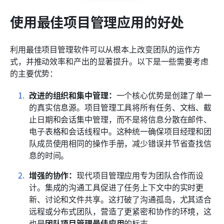
使用最佳项目管理应用的好处
利用最佳项目管理软件可以从根本上改变团队的运作方
式，并推动效率和产出的显著提升。以下是一些需要考虑
的主要优势：
改进的组织和集中管理：
一个核心优势是创建了单一
的真实信息源。项目管理工具将所有任务、文档、截
止日期和会话集中管理，而不是将信息分散在邮件、
电子表格和会话线程中。这种统一确保项目经理和团
队成员使用相同的操作手册，减少错误并节省查找信
息的时间。
增强的协作：
现代项目管理应用专为团队合作而设
计。集成的沟通工具促进了任务上下文中的实时更
新、讨论和文件共享。这打破了沟通孤岛，尤其适合
远程或分布式团队，营造了更紧密和协作的环境，这
也是
团队项目管理最佳应用
的标志。