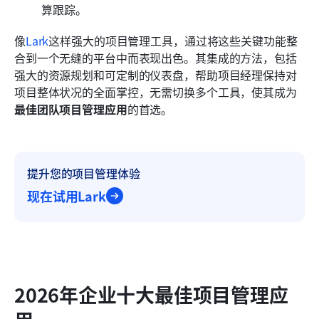
算跟踪。
像
Lark
这样强大的项目管理工具，通过将这些关键功能整
合到一个无缝的平台中而表现出色。其集成的方法，包括
强大的资源规划和可定制的仪表盘，帮助项目经理保持对
项目整体状况的全面掌控，无需切换多个工具，使其成为
最佳团队项目管理应用
的首选。
提升您的项目管理体验
现在试用Lark
2026年企业十大最佳项目管理应