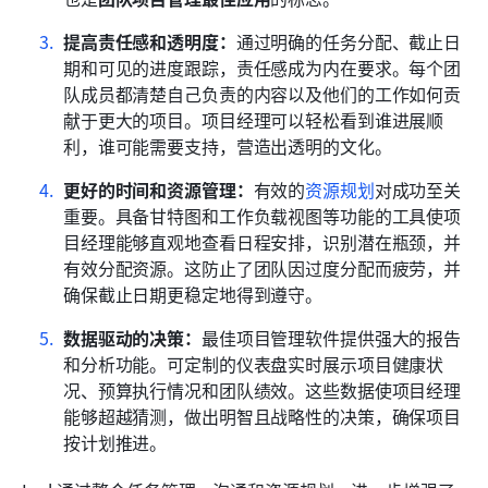
提高责任感和透明度：
通过明确的任务分配、截止日
期和可见的进度跟踪，责任感成为内在要求。每个团
队成员都清楚自己负责的内容以及他们的工作如何贡
献于更大的项目。项目经理可以轻松看到谁进展顺
利，谁可能需要支持，营造出透明的文化。
更好的时间和资源管理：
有效的
资源规划
对成功至关
重要。具备甘特图和工作负载视图等功能的工具使项
目经理能够直观地查看日程安排，识别潜在瓶颈，并
有效分配资源。这防止了团队因过度分配而疲劳，并
确保截止日期更稳定地得到遵守。
数据驱动的决策：
最佳项目管理软件提供强大的报告
和分析功能。可定制的仪表盘实时展示项目健康状
况、预算执行情况和团队绩效。这些数据使项目经理
能够超越猜测，做出明智且战略性的决策，确保项目
按计划推进。