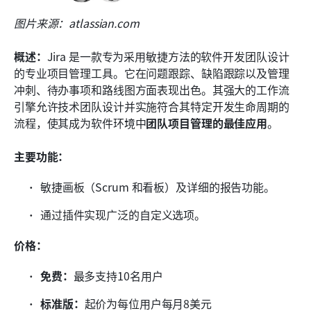
图片来源：atlassian.com
概述：
Jira 是一款专为采用敏捷方法的软件开发团队设计
的专业项目管理工具。它在问题跟踪、缺陷跟踪以及管理
冲刺、待办事项和路线图方面表现出色。其强大的工作流
引擎允许技术团队设计并实施符合其特定开发生命周期的
流程，使其成为软件环境中
团队项目管理的最佳应用
。
主要功能：
敏捷画板（Scrum 和看板）及详细的报告功能。
通过插件实现广泛的自定义选项。
价格：
免费：
最多支持10名用户
标准版：
起价为每位用户每月8美元