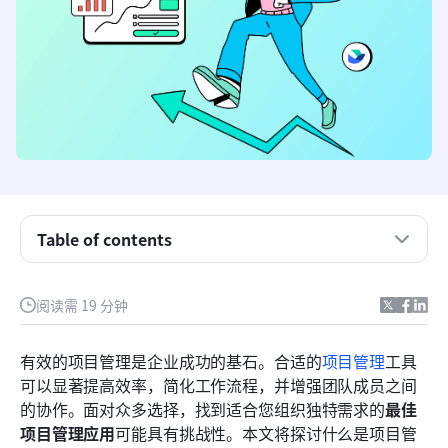
Table of contents
什么是项目管理应用？
阅读需 19 分钟
最佳项目管理应用应具备哪些特点
有效的项目管理是企业成功的基石。合适的
项目管理
工具
2026年企业十大最佳项目管理应用
可以显著提高效率，简化工作流程，并增强团队成员之间
的协作。面对众多选择，找到适合您组织独特需求的
最佳
使用最佳项目管理应用的好处
项目管理应用
可能具有挑战性。本文将探讨什么是项目管