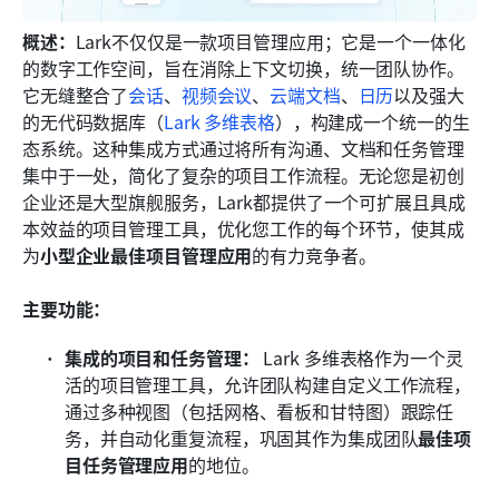
概述：
Lark不仅仅是一款项目管理应用；它是一个一体化
的数字工作空间，旨在消除上下文切换，统一团队协作。
它无缝整合了
会话
、
视频会议
、
云端文档
、
日历
以及强大
的无代码数据库（
Lark 多维表格
），构建成一个统一的生
态系统。这种集成方式通过将所有沟通、文档和任务管理
集中于一处，简化了复杂的项目工作流程。无论您是初创
企业还是大型旗舰服务，Lark都提供了一个可扩展且具成
本效益的项目管理工具，优化您工作的每个环节，使其成
为
小型企业最佳项目管理应用
的有力竞争者。
主要功能：
集成的项目和任务管理：
 Lark 多维表格作为一个灵
活的项目管理工具，允许团队构建自定义工作流程，
通过多种视图（包括网格、看板和甘特图）跟踪任
务，并自动化重复流程，巩固其作为集成团队
最佳项
目任务管理应用
的地位。