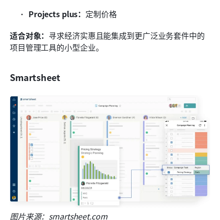
Projects plus：
定制价格
适合对象：
寻求经济实惠且能集成到更广泛业务套件中的
项目管理工具的小型企业。
Smartsheet
图片来源：smartsheet.com