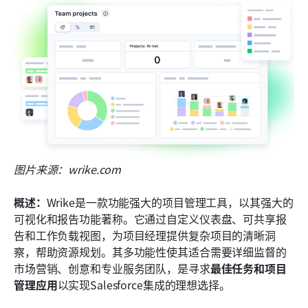
图片来源：wrike.com
概述：
Wrike是一款功能强大的项目管理工具，以其强大的
可视化和报告功能著称。它通过自定义仪表盘、可共享报
告和工作负载视图，为项目经理提供复杂项目的清晰洞
察，帮助资源规划。其多功能性使其适合需要详细监督的
市场营销、创意和专业服务团队，是寻求
最佳任务和项目
管理应用
以实现Salesforce集成的理想选择。