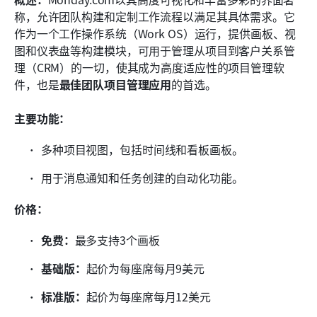
称，允许团队构建和定制工作流程以满足其具体需求。它
作为一个工作操作系统（Work OS）运行，提供画板、视
图和仪表盘等构建模块，可用于管理从项目到客户关系管
理（CRM）的一切，使其成为高度适应性的项目管理软
件，也是
最佳团队项目管理应用
的首选。
主要功能：
多种项目视图，包括时间线和看板画板。
用于消息通知和任务创建的自动化功能。
价格：
免费：
最多支持3个画板
基础版：
起价为每座席每月9美元
标准版：
起价为每座席每月12美元