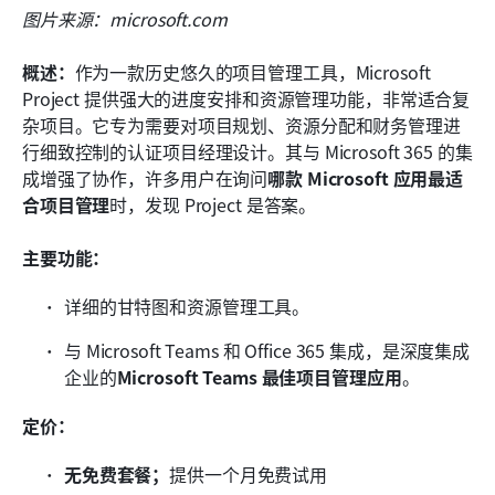
图片来源：microsoft.com
概述：
作为一款历史悠久的项目管理工具，Microsoft 
Project 提供强大的进度安排和资源管理功能，非常适合复
杂项目。它专为需要对项目规划、资源分配和财务管理进
行细致控制的认证项目经理设计。其与 Microsoft 365 的集
成增强了协作，许多用户在询问
哪款 Microsoft 应用最适
合项目管理
时，发现 Project 是答案。
主要功能：
详细的甘特图和资源管理工具。
与 Microsoft Teams 和 Office 365 集成，是深度集成
企业的
Microsoft Teams 最佳项目管理应用
。
定价：
无免费套餐；
提供一个月免费试用