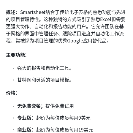
概述：
Smartsheet结合了传统电子表格的熟悉功能与先进
的项目管理特性。这种独特的方式吸引了熟悉Excel但需要
更强大协作、自动化和报告功能的用户。它允许团队在基
于网格的界面中管理任务、跟踪项目进度并自动化工作流
程，常被视为项目管理的优秀Google应用替代品。
主要功能：
强大的报告和自动化工具。
甘特图和灵活的项目模板。
价格：
无免费套餐；
提供免费试用
专业版：
起价为每位成员每月9美元
商业版：
起价为每位成员每月19美元