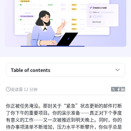
Table of contents
理解艾森豪威尔矩阵方法
阅读需 12 分钟
艾森豪威尔矩阵法的四个象限解析
你正被任务淹没。那封关于“紧急”状态更新的邮件打断
如何区分紧急任务和重要任务
了你下午的重要项目。你的演示准备——真正对下个季度
在 Lark 中实施艾森豪威尔矩阵：一个精简的工作流
有意义的工作——又一次被推迟到明天晚上。同时，你的
程工具
待办事项清单不断增加，压力水平不断攀升，你似乎总是