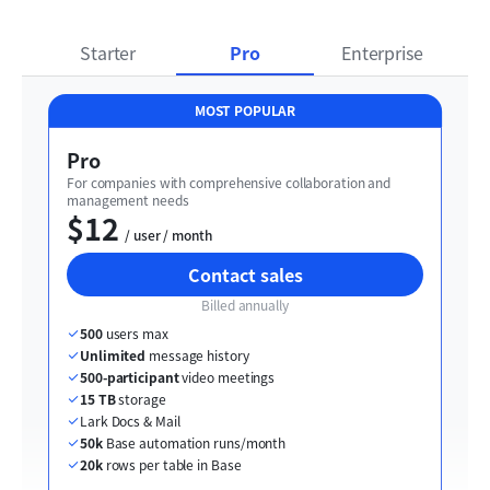
Starter
Pro
Enterprise
MOST POPULAR
Pro
For companies with comprehensive collaboration and 
management needs
$12
  / user / month
Contact sales
Billed annually
500
 users max
Unlimited
 message history
500-participant
 video meetings
15 TB
 storage
Lark Docs & Mail
50k
 Base automation runs/month
20k
 rows per table in Base