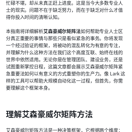
忙碌不堪，却从未真正赶上进度。这是当今大多数专业人
不同行业角色的艾森豪威尔矩阵示例
士的现实。问题不在于缺乏努力，而在于缺乏对什么才值
得你投入时间的清晰认知。
使用艾森豪威尔矩阵时的五个时间管理建议
任务优先级的未来：超越艾森豪矩阵方法的演变
本指南将详细解析
艾森豪威尔矩阵法
如何帮助专业人士区
分真正重要的事情与那些只是看似紧急的事务。你将发现
结论
一个经过验证的框架，将被动的混乱转化为有意的专注，
并理解为什么这种方法在我们这个高度互联、始终在线的
常见问题
世界中依然适用。无论你是在管理团队、建设业务，还是
相关阅读
试图重新掌控日程，这篇文章都会展示艾森豪威尔矩阵紧
急重要法如何以有意义的方式重塑你的生产力。像 Lark 这
样的工具可以帮助大规模自动化这一过程，但首先，你需
要理解这个框架本身。
理解艾森豪威尔矩阵方法
艾森豪威尔矩阵方法是一种决策框架，它根据两个维度：