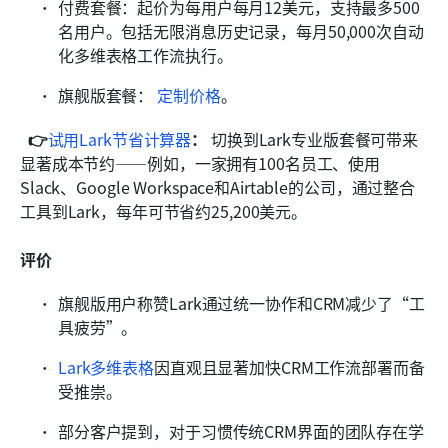
付费套餐：起价为每用户每月12美元，支持最多500
名用户。包括无限消息历史记录，每月50,000次自动
化多维表格工作流执行。
旗舰版套餐：
定制价格
。
👉
试用Lark节省计算器
： 
切换到Lark专业版套餐可带来
显著成本节约——例如，一家拥有100名员工、使用
Slack、Google Workspace和Airtable的公司，通过整合
工具到Lark，每年可节省约25,200美元。
评价
旗舰版用户称赞Lark通过统一协作和CRM减少了“工
具疲劳”。
Lark多维表格
因直观且显著加快CRM工作流部署而备
受推崇。
部分客户提到，对于习惯传统CRM界面的团队存在学