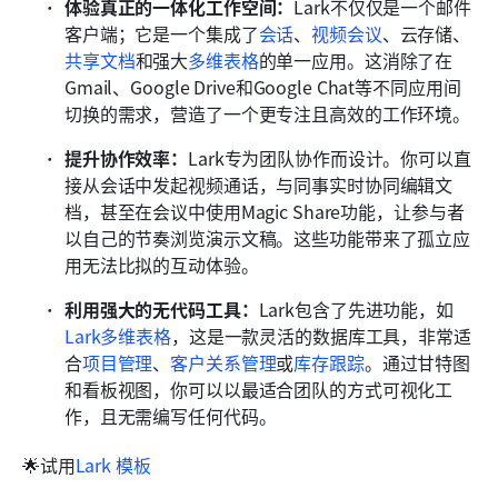
体验真正的一体化工作空间：
Lark不仅仅是一个邮件
客户端；它是一个集成了
会话
、
视频会议
、云存储、
共享文档
和强大
多维表格
的单一应用。这消除了在
Gmail、Google Drive和Google Chat等不同应用间
切换的需求，营造了一个更专注且高效的工作环境。
提升协作效率：
Lark专为团队协作而设计。你可以直
接从会话中发起视频通话，与同事实时协同编辑文
档，甚至在会议中使用Magic Share功能，让参与者
以自己的节奏浏览演示文稿。这些功能带来了孤立应
用无法比拟的互动体验。
利用强大的无代码工具：
Lark包含了先进功能，如
Lark多维表格
，这是一款灵活的数据库工具，非常适
合
项目管理
、
客户关系管理
或
库存跟踪
。通过甘特图
和看板视图，你可以以最适合团队的方式可视化工
作，且无需编写任何代码。
🌟试用
Lark 模板