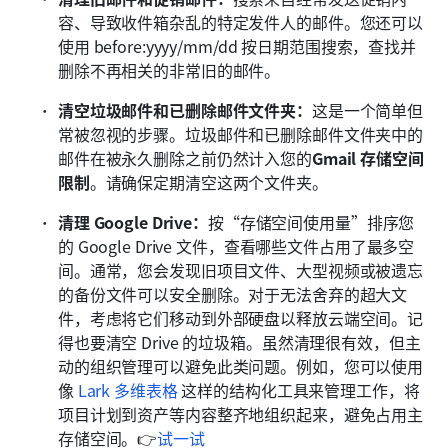
容、导致收件箱杂乱的特定发件人的邮件。您还可以
使用 before:yyyy/mm/dd 按日期范围搜索，查找并
删除不再相关的非常旧的邮件。
清空垃圾邮件和已删除邮件文件夹：
这是一个简单但
常被忽视的步骤。垃圾邮件和已删除邮件文件夹中的
邮件在被永久删除之前仍然计入您的
Gmail 存储空间
限制
。请确保定期清空这两个文件夹。
清理 Google Drive：
按“存储空间使用量”排序您
的 Google Drive 文件，查看哪些文件占用了最多空
间。通常，您会发现旧项目文件、大型视频或被遗忘
的备份文件可以安全删除。对于无法舍弃的超大文
件，考虑将它们移动到外部硬盘以释放云端空间。记
得也要清空 Drive 的垃圾箱。虽然清理很有效，但主
动的组织管理可以避免此类问题。例如，您可以使用
像 
Lark 多维表格
 这样的结构化工具来管理工作，将
项目计划到资产等内容整齐地组织起来，避免占用主
存储空间。👉
试一试