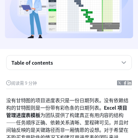
Table of contents
什么是项目管理进度计划模板？
6个值得下载的免费项目管理进度Excel模板
阅读需 9 分钟
认识 Lark：在一个协作工作区中进行计划、跟踪和
执行
没有甘特图的项目进度表只是一份日期列表。没有依赖结
构的甘特图则是一份带有彩色条的日期列表。
Excel
项目
现成的 Lark 项目进度模板
管理进度表模板
为团队提供了构建真正有用内容的结构
结论
——任务顺序正确、依赖关系清晰、里程碑可见，并且时
间轴反映的是关键路径而非一厢情愿的设想。对于希望在
常见问题
不购买专用软件的情况下构建可用进度表的团队来说，