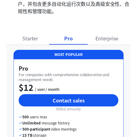
户，并包含更多自动化运行次数以及高级安全性、合
规性和管理功能。
Starter
Pro
Enterprise
MOST POPULAR
Pro
For companies with comprehensive collaboration and 
management needs
$12
  / user / month
Contact sales
Billed annually
500
 users max
Unlimited
 message history
500-participant
 video meetings
15 TB
 storage