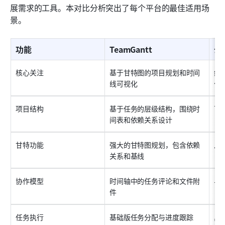
展需求的工具。本对比分析突出了每个平台的最佳适用场
景。
功能
TeamGantt
云
核心关注
基于甘特图的项目规划和时间
统
线可视化
化
项目结构
基于任务的层级结构，围绕时
可
间表和依赖关系设计
甘特功能
强大的甘特图规划，包含依赖
从
关系和基线
协作模型
时间轴中的任务评论和文件附
与
件
任务执行
基础版任务分配与进度跟踪
具