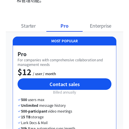
和管理功能。
Starter
Pro
Enterprise
MOST POPULAR
Pro
For companies with comprehensive collaboration and 
management needs
$12
  / user / month
Contact sales
Billed annually
500
 users max
Unlimited
 message history
500-participant
 video meetings
15 TB
 storage
Lark Docs & Mail
50k
 Base automation runs/month