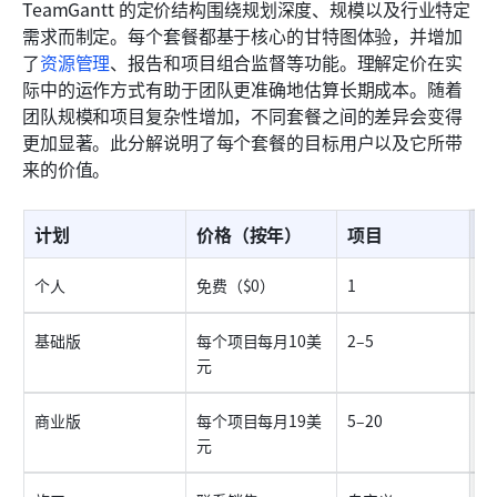
TeamGantt 的定价结构围绕规划深度、规模以及行业特定
需求而制定。每个套餐都基于核心的甘特图体验，并增加
了
资源管理
、报告和项目组合监督等功能。理解定价在实
际中的运作方式有助于团队更准确地估算长期成本。随着
团队规模和项目复杂性增加，不同套餐之间的差异会变得
更加显著。此分解说明了每个套餐的目标用户以及它所带
来的价值。
计划
价格（按年）
项目
个人
免费（$0）
1
1
基础版
每个项目每月10美
2–5
1
元
商业版
每个项目每月19美
5–20
无
元