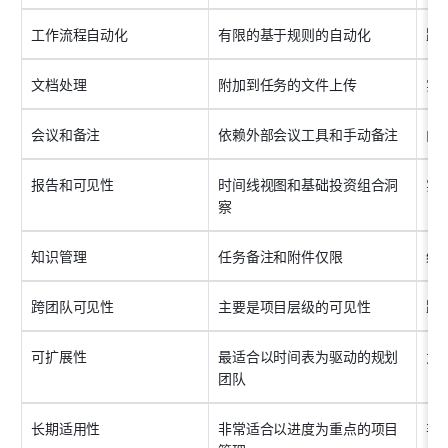
工作流程自动化
有限的基于规则的自动化
跨
文档处理
附加到任务的文件上传
实
会议和备注
依赖外部会议工具和手动备注
内
报告和可见性
时间线视图和基础投资组合洞
实
察
知识管理
任务备注和附件仅限
结
跨团队可见性
主要是项目层级的可见性
跨
可扩展性
最适合以时间表为驱动的规划
为
团队
长期适用性
非常适合以进度为重点的项目
非