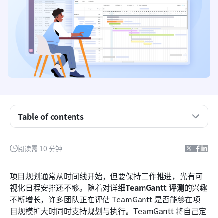
什么是TeamGantt？
TeamGantt 核心功能与特性详解
高级功能：TeamGantt在基础甘特图之上的拓展
TeamGantt 定价套餐：TeamGantt 的费用是多少
Table of contents
TeamGantt 的优缺点：真实用户的评价
阅读需 10 分钟
认识 Lark：在一个平台实现顺畅的协作与工作流程
TeamGantt 与 Lark：一览主要差异
项目规划通常从时间线开始，但要保持工作推进，光有可
视化日程安排还不够。随着对详细
TeamGantt 评测
的兴趣
谁应该选择哪个工具？
不断增长，许多团队正在评估 TeamGantt 是否能够在项
结论
目规模扩大时同时支持规划与执行。TeamGantt 将自己定