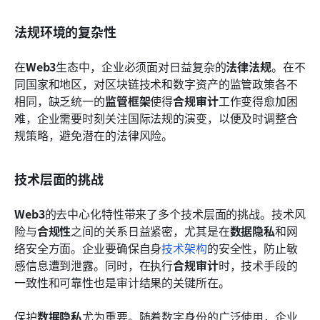
法规环境的复杂性
在
Web3
生态中，企业必须面对日益复杂的
法律法规
。在不
同国家和地区，对区块链技术和数字资产的监管政策各不
相同，缺乏统一的
监管框架
使得
合规审计
工作变得愈加困
难，企业需要时刻关注国际法规的演变，以便及时调整合
规策略，避免潜在的法律风险。
技术层面的挑战
Web3
的去中心化特性带来了多个技术层面的挑战。技术风
险与
合规性
之间的关系日益紧密，尤其是在
数据隐私
和网
络安全方面。企业要确保自身
技术架构
的安全性，防止敏
感信息遭到泄露。同时，在执行
合规审计
时，技术手段的
一致性和可靠性也是审计结果的关键所在。
保护
数据隐私
尤为重要。随着数字身份的广泛使用，企业