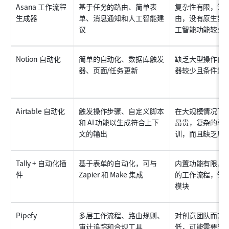
Asana 工作流程
基于任务的路由、简单表
复杂性有限，缺
生成器
单、消息通知和人工智能建
由，没有原生数
议
工智能功能较少
Notion 自动化
简单的自动化、数据库触发
缺乏大型操作自
器、页面/任务更新
器较少且条件逻
Airtable 自动化
触发操作步骤、自定义脚本
在大规模情况下
和 AI 功能以生成符合上下
昂贵，复杂的表
文的输出
训，而且缺乏原
Tally + 自动化插
基于表单的自动化，可与 
内置功能有限，
件
Zapier 和 Make 集成
的工作流程，缺
模块
Pipefy
多层工作流程、路由规则、
对创意团队而言
审计追踪和合规工具
低，可能需要安