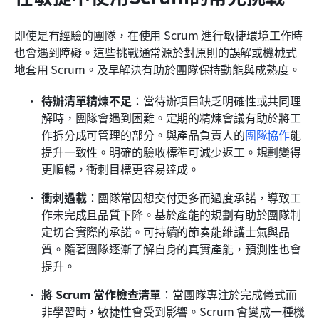
即使是有經驗的團隊，在使用 Scrum 進行敏捷環境工作時
也會遇到障礙。這些挑戰通常源於對原則的誤解或機械式
地套用 Scrum。及早解決有助於團隊保持動能與成熟度。
待辦清單精煉不足
：當待辦項目缺乏明確性或共同理
解時，團隊會遇到困難。定期的精煉會議有助於將工
作拆分成可管理的部分。與產品負責人的
團隊協作
能
提升一致性。明確的驗收標準可減少返工。規劃變得
更順暢，衝刺目標更容易達成。
衝刺過載
：團隊常因想交付更多而過度承諾，導致工
作未完成且品質下降。基於產能的規劃有助於團隊制
定切合實際的承諾。可持續的節奏能維護士氣與品
質。隨著團隊逐漸了解自身的真實產能，預測性也會
提升。
將 Scrum 當作檢查清單
：當團隊專注於完成儀式而
非學習時，敏捷性會受到影響。Scrum 會變成一種機