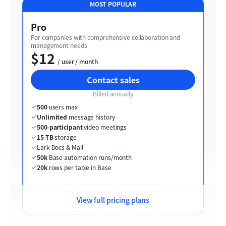
MOST POPULAR
Pro
For companies with comprehensive collaboration and 
management needs
$12
  / user / month
Contact sales
Billed annually
500
 users max
Unlimited
 message history
500-participant
 video meetings
15 TB
 storage
Lark Docs & Mail
50k
 Base automation runs/month
20k
 rows per table in Base
View full pricing plans