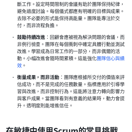
斷工作。設定時間限制的會議有助於團隊保持紀律，
避免過度討論。每個儀式都應有明確的目標與成果。
去除不必要的形式能保持高能量。團隊能專注於交
付，而非流程負擔。
鼓勵持續改進
：回顧會應被視為解決問題的會議，而
非例行檢查。團隊在每個衝刺中確定具體行動並測試
改進。學習成為日常工作的一部分，而非偶爾的活
動。小幅改進會隨時間累積。這能強化
團隊信心與績
效
。
衡量成果，而非活動
：團隊應根據所交付的價值來評
估成功，而不是完成的任務數量。指標應用於引導學
習與改進，而非控制行為。這能將注意力轉向影響力
與客戶成果。當團隊看到有意義的結果時，動力會提
升。透明度則能增進信任。
在敏捷中使用Scrum的常見挑戰