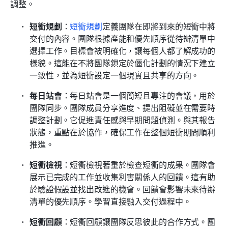
調整。
短衝規劃
：
短衝規劃
定義團隊在即將到來的短衝中將
交付的內容。團隊根據產能和優先順序從待辦清單中
選擇工作。目標會被明確化，讓每個人都了解成功的
樣貌。這能在不將團隊鎖定於僵化計劃的情況下建立
一致性，並為短衝設定一個現實且共享的方向。
每日站會
：每日站會是一個簡短且專注的會議，用於
團隊同步。團隊成員分享進度、提出阻礙並在需要時
調整計劃。它促進責任感與早期問題偵測。與其報告
狀態，重點在於協作，確保工作在整個短衝期間順利
推進。
短衝檢視
：短衝檢視著重於檢查短衝的成果。團隊會
展示已完成的工作並收集利害關係人的回饋。這有助
於驗證假設並找出改進的機會。回饋會影響未來待辦
清單的優先順序。學習直接融入交付過程中。
短衝回顧
：短衝回顧讓團隊反思彼此的合作方式。團