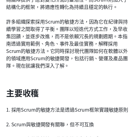
結構化的框架，將適應性轉化為持續且穩定的執行。
向新團隊解釋以 Scrum 方式運用敏捷方法的最佳做
法
許多組織探索採用Scrum的敏捷方法，因為它在紀律與持
續學習之間取得了平衡。團隊以短迭代方式工作，及早收
在敏捷中使用Scrum的常見挑戰
集回饋，並逐步改進，而不是依賴冗長的規劃週期。本指
結論
南透過實用範例、角色、事件及最佳實務，解釋採用
Scrum的敏捷方法。它同時探討現代團隊如何在軟體以外
常見問題
的領域應用Scrum的敏捷開發，包括行銷、營運及產品團
隊。現在就讓我們深入了解。
相關閱讀
主要收穫
1. 採用Scrum的敏捷方法是透過Scrum框架實踐敏捷原則
2. Scrum與敏捷開發有關聯，但不可互換