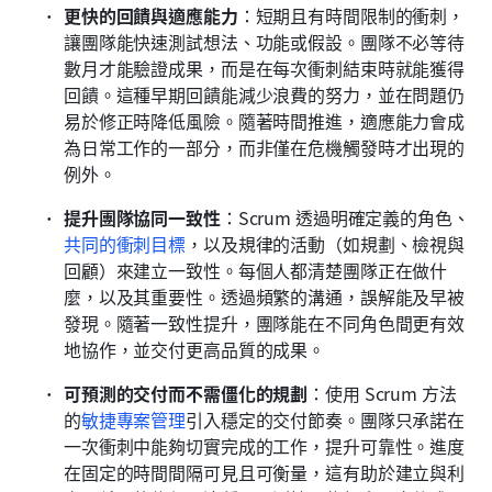
更快的回饋與適應能力
：短期且有時間限制的衝刺，
讓團隊能快速測試想法、功能或假設。團隊不必等待
數月才能驗證成果，而是在每次衝刺結束時就能獲得
回饋。這種早期回饋能減少浪費的努力，並在問題仍
易於修正時降低風險。隨著時間推進，適應能力會成
為日常工作的一部分，而非僅在危機觸發時才出現的
例外。
提升團隊協同一致性
：Scrum 透過明確定義的角色、
共同的衝刺目標
，以及規律的活動（如規劃、檢視與
回顧）來建立一致性。每個人都清楚團隊正在做什
麼，以及其重要性。透過頻繁的溝通，誤解能及早被
發現。隨著一致性提升，團隊能在不同角色間更有效
地協作，並交付更高品質的成果。
可預測的交付而不需僵化的規劃
：使用 Scrum 方法
的
敏捷專案管理
引入穩定的交付節奏。團隊只承諾在
一次衝刺中能夠切實完成的工作，提升可靠性。進度
在固定的時間間隔可見且可衡量，這有助於建立與利