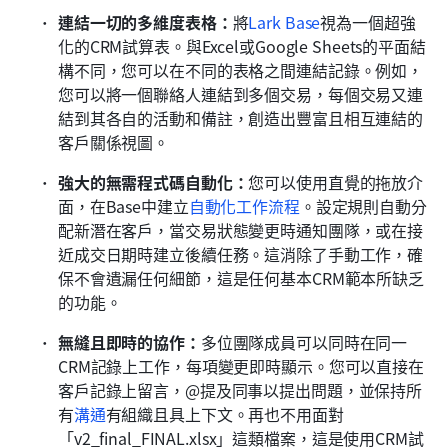
連結一切的多維度表格：
將
Lark Base
視為一個超強
化的CRM試算表。與Excel或Google Sheets的平面結
構不同，您可以在不同的表格之間連結記錄。例如，
您可以將一個聯絡人連結到多個交易，每個交易又連
結到其各自的活動和備註，創造出豐富且相互連結的
客戶關係視圖。
強大的無需程式碼自動化：
您可以使用直覺的拖放介
面，在Base中建立
自動化工作流程
。設定規則自動分
配新潛在客戶，當交易狀態變更時通知團隊，或在接
近成交日期時建立後續任務。這消除了手動工作，確
保不會遺漏任何細節，這是任何基本CRM範本所缺乏
的功能。
無縫且即時的協作：
多位團隊成員可以同時在同一
CRM記錄上工作，每項變更即時顯示。您可以直接在
客戶記錄上留言，@提及同事以提出問題，並保持所
有
溝通
有組織且具上下文。再也不用面對
「v2_final_FINAL.xlsx」這類檔案，這是使用CRM試