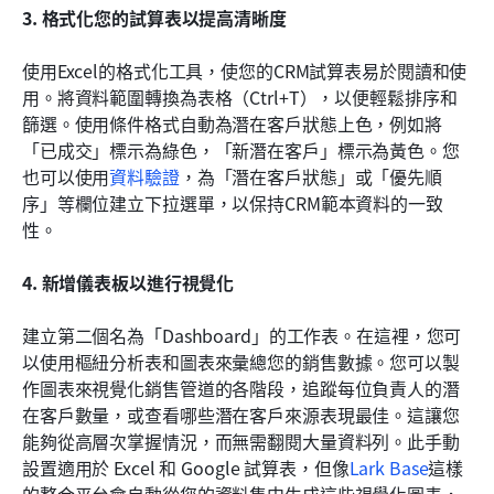
3. 格式化您的試算表以提高清晰度
使用Excel的格式化工具，使您的CRM試算表易於閱讀和使
用。將資料範圍轉換為表格（Ctrl+T），以便輕鬆排序和
篩選。使用條件格式自動為潛在客戶狀態上色，例如將
「已成交」標示為綠色，「新潛在客戶」標示為黃色。您
也可以使用
資料驗證
，為「潛在客戶狀態」或「優先順
序」等欄位建立下拉選單，以保持CRM範本資料的一致
性。
4. 新增儀表板以進行視覺化
建立第二個名為「Dashboard」的工作表。在這裡，您可
以使用樞紐分析表和圖表來彙總您的銷售數據。您可以製
作圖表來視覺化銷售管道的各階段，追蹤每位負責人的潛
在客戶數量，或查看哪些潛在客戶來源表現最佳。這讓您
能夠從高層次掌握情況，而無需翻閱大量資料列。此手動
設置適用於 Excel 和 Google 試算表，但像
Lark Base
這樣
的整合平台會自動從您的資料集中生成這些視覺化圖表，