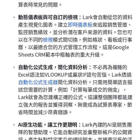
算表時常見的問題。
動態儀表板與可自訂的檢視：
Lark會自動從您的資料
產生視覺化圖表。建立
即時儀表板
來追蹤銷售管道、
監控銷售績效，並分析潛在客戶來源的資料。您也可
以在不同的
檢視
模式間切換，例如格狀、看板或行事
曆，以最適合您的方式管理工作流程。這是Google 
Sheets CRM範本中樞軸表的重大升級。
自動化公式生成，簡化資料分析：
不必再為複雜的
Excel語法如VLOOKUP或巢狀IF語句苦惱。Lark透過
自動化公式生成器
簡化資料分析。只需用簡單語言描
述您需要的計算，例如「計算每筆成交的佣金」，
Lark就會為您建構正確的公式。這讓整個團隊都能建
立強大的報告並獲得洞察，無需成為試算表專家，節
省時間並減少昂貴錯誤。
AI原生功能，讓工作更聰明：
Lark內建的AI是銷售團
隊的智慧助理。它能自動研究並彙整新帳戶的公開資
訊，產生針對特定客戶的通話腳本，並摘要冗長的活