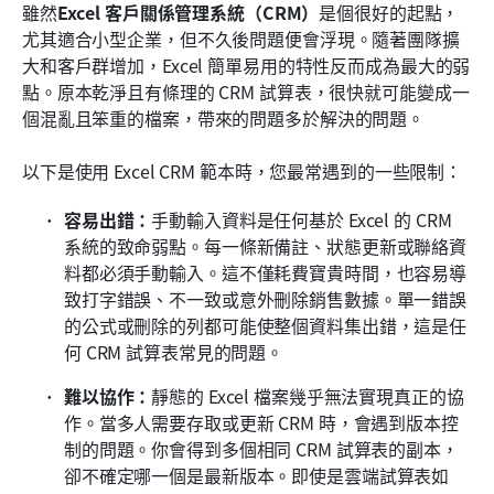
雖然
Excel 客戶關係管理系統（CRM）
是個很好的起點，
尤其適合小型企業，但不久後問題便會浮現。隨著團隊擴
大和客戶群增加，Excel 簡單易用的特性反而成為最大的弱
點。原本乾淨且有條理的 CRM 試算表，很快就可能變成一
個混亂且笨重的檔案，帶來的問題多於解決的問題。
以下是使用 Excel CRM 範本時，您最常遇到的一些限制：
容易出錯：
手動輸入資料是任何基於 Excel 的 CRM 
系統的致命弱點。每一條新備註、狀態更新或聯絡資
料都必須手動輸入。這不僅耗費寶貴時間，也容易導
致打字錯誤、不一致或意外刪除銷售數據。單一錯誤
的公式或刪除的列都可能使整個資料集出錯，這是任
何 CRM 試算表常見的問題。
難以協作：
靜態的 Excel 檔案幾乎無法實現真正的協
作。當多人需要存取或更新 CRM 時，會遇到版本控
制的問題。你會得到多個相同 CRM 試算表的副本，
卻不確定哪一個是最新版本。即使是雲端試算表如 