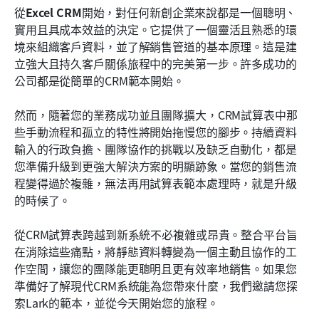
從
Excel CRM
開始，對任何新創企業來說都是一個聰明、
實用且具成本效益的決定。它提供了一個靈活且熟悉的環
境來組織客戶資料，並了解銷售管道的基本原理。這是建
立強大且持久客戶關係旅程中的完美第一步。許多成功的
公司都是從簡單的CRM範本開始。
然而，隨著您的業務成功並且團隊擴大，CRM試算表中那
些手動流程和孤立的特性將開始拖慢您的腳步。持續資料
輸入的行政負擔、團隊協作的挑戰以及缺乏自動化，都是
您準備升級到更強大解決方案的明顯跡象。當您的銷售流
程變得過於複雜，無法再用試算表範本處理時，就是升級
的時候了。
從CRM試算表跨越到新系統不必複雜或昂貴。整合平台旨
在消除這些痛點，將靜態資料轉變為一個主動且協作的工
作空間，讓您的團隊能更聰明且更有效率地銷售。如果您
準備好了解現代CRM系統能為您帶來什麼，我們邀請您探
索Lark的範本，並從今天開始您的旅程。