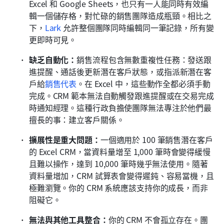
Excel 和 Google Sheets，也只有一人能同時有效編
輯一個儲存格，對忙碌的銷售團隊造成瓶頸。相比之
下，
Lark
 允許整個團隊同時編輯同一筆記錄，所有變
更即時可見。
缺乏自動化：
銷售流程包含無數重複性任務：發送跟
進提醒、通話後更新潛在客戶狀態，或指派新潛在客
戶給
銷售代表
。在 Excel 中，這些動作全都必須手動
完成。CRM 範本無法自動觸發跟進提醒或在交易完成
時通知經理。這種行政負擔使團隊無法專注於他們最
擅長的事：建立客戶關係。
擴展性是重大問題：
一個適用於 100 筆銷售潛在客戶
的 Excel CRM，當資料量增至 1,000 筆時會變得緩慢
且難以操作，達到 10,000 筆時幾乎無法使用。隨著
資料量增加，CRM 試算表會變得遲鈍、容易當機，且
極難瀏覽。你的 CRM 系統應該支持你的成長，而非
阻礙它。
無法與其他工具整合：
你的 CRM 不會孤立存在。團