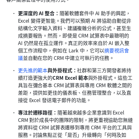
更深度的 AI 整合：
隨著軟體套件中 AI 助手的興起，
Excel 變得更智能。我們可以預期 AI 將協助自動從非
結構化文字輸入資料、建議複雜分析的公式，甚至生
成摘要報告。然而，即使是 CRM 試算表中最聰明的 
AI 仍然是在孤立運作。真正的效率來自於 AI 嵌入整
個工作流程中，例如在 Lark 中，它可以
摘要視訊會
議
並自動在您的 CRM 中建立可執行的任務。
更先進的範本
與外掛程式：
社群和第三方開發者將持
續打造更強大的
CRM Excel 範本
與外掛程式。這些工
具旨在彌合基本 CRM 試算表與專用 CRM 軟體之間的
差距，提供如更佳的儀表板、任務管理整合，以及直
接從 Excel 發送電子郵件的功能。
專注於遷移路徑：
隨著越來越多企業意識到 Excel 
CRM 對於成長中的團隊的限制，將更重視協助您無縫
將資料從 CRM 試算表遷移到專用 CRM 平台的工具與
服務。討論焦點正從「是否」升級轉向「何時及如