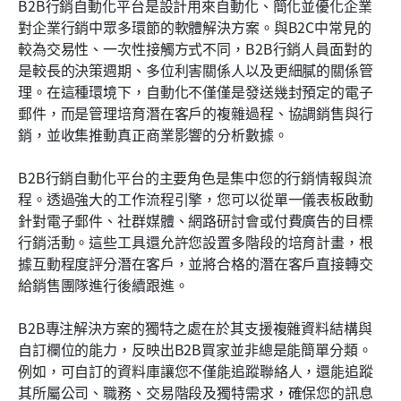
B2B行銷自動化平台是設計用來自動化、簡化並優化企業
對企業行銷中眾多環節的軟體解決方案。與B2C中常見的
較為交易性、一次性接觸方式不同，B2B行銷人員面對的
是較長的決策週期、多位利害關係人以及更細膩的關係管
理。在這種環境下，自動化不僅僅是發送幾封預定的電子
郵件，而是管理培育潛在客戶的複雜過程、協調銷售與行
銷，並收集推動真正商業影響的分析數據。
B2B行銷自動化平台的主要角色是集中您的行銷情報與流
程。透過強大的工作流程引擎，您可以從單一儀表板啟動
針對電子郵件、社群媒體、網路研討會或付費廣告的目標
行銷活動。這些工具還允許您設置多階段的培育計畫，根
據互動程度評分潛在客戶，並將合格的潛在客戶直接轉交
給銷售團隊進行後續跟進。
B2B專注解決方案的獨特之處在於其支援複雜資料結構與
自訂欄位的能力，反映出B2B買家並非總是能簡單分類。
例如，可自訂的資料庫讓您不僅能追蹤聯絡人，還能追蹤
其所屬公司、職務、交易階段及獨特需求，確保您的訊息