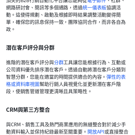
網路研討會、簡訊等多個通路，透過
統一儀表板
協調活
動。這使得規劃、啟動及根據即時結果調整活動變得簡
單，確保您的訊息保持一致，團隊協同合作，而非各自為
政。
潛在客戶評分與分群
進階的潛在客戶評分與
分群
工具讓您能根據行為、互動或
公司資料優先排序潛在客戶。透過自動將潛在客戶分類到
智慧分群，您能在適當的時間提供適合的內容。
彈性的表
格或資料庫視圖
幫助行銷人員視覺化並更新潛在客戶階
段，使銷售管道管理更清晰且具策略性。
CRM與第三方整合
與CRM、銷售工具及熱門商業應用的無縫整合對於減少手
動資料輸入並保持紀錄最新至關重要。
開放API
或直接整合