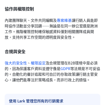
協作與權限控制
內建團隊聊天、文件共同編輯及
專案維基
讓行銷人員能即
時協作活動並分享回饋——無論是在同一辦公室還是跨洲
工作。進階權限控制確保敏感資料僅對相關團隊成員開
放，支持共享工作空間的透明度與安全性。
合規與安全
強大的安全性
、
權限設定
及合規管理在B2B環境中是必須
的，因為保護客戶資料並遵守像是
GDPR
等法規是不可妥協
的。自動化的審計追蹤和可自訂的存取政策讓行銷主管安
心，讓他們能專注於策略成長，而非行政上的煩惱。
使用 Lark 管理您所有的行銷需求