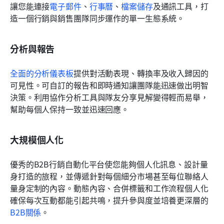
讓您能連接
電子郵件
、
行事曆
、
檔案儲存
及通訊工具，打
造一個行銷與銷售團隊同步運作的單一生態系統。
分析與報告
全面的分析儀表板
提供對活動表現、轉換率及收入歸因的
可見性。可自訂的報告和即時通知讓團隊能迅速做出明智
決策。利用協作分析工具與隊友分享見解變得輕而易舉，
幫助每個人保持一致並迅速回應。
大規模個人化
優秀的B2B行銷自動化平台使您能夠個人化訊息、設計量
身打造的旅程，並傳遞針對每個細分市場甚至每位聯絡人
量身定制的內容。動態內容、合併標籤和工作流程個人化
確保每次互動都能引起共鳴，提升參與度並培養更深層的
B2B關係
。