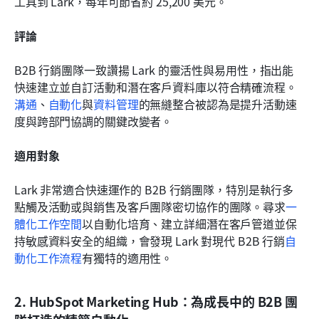
工具到 Lark，每年可節省約 25,200 美元。
評論
B2B 行銷團隊一致讚揚 Lark 的靈活性與易用性，指出能
快速建立並自訂活動和潛在客戶資料庫以符合精確流程。
溝通
、
自動化
與
資料管理
的無縫整合被認為是提升活動速
度與跨部門協調的關鍵改變者。
適用對象
Lark 非常適合快速運作的 B2B 行銷團隊，特別是執行多
點觸及活動或與銷售及客戶團隊密切協作的團隊。尋求
一
體化工作空間
以自動化培育、建立詳細潛在客戶管道並保
持敏感資料安全的組織，會發現 Lark 對現代 B2B 行銷
自
動化工作流程
有獨特的適用性。
2. HubSpot Marketing Hub：為成長中的 B2B 團