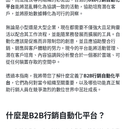
如何選擇合適的B2B行銷自動化平台
平台
能將混亂轉化為協調一致的活動，協助培育潛在客
戶，並將原始數據轉化為可行的洞察。
結論
無論是小型還是大型企業，現在都需要不僅強大且足夠靈
常見問題
活以配合其工作流程，並能隨業務發展而擴展的工具。自
相關閱讀
動化應該是促進而非限制您的創意，並且應協助整合行
銷、銷售與客戶體驗的努力。現今的平台能將活動管理、
潛在客戶培育、內容協調與分析整合於一個基於雲端、可
從任何裝置存取的空間中。
透過本指南，我將帶您了解什麼定義了
B2B行銷自動化平
台
，它們為何對當今組織至關重要，以及哪些功能真正幫
助行銷人員在競爭激烈的數位世界中茁壯成長。 
什麼是B2B行銷自動化平台？