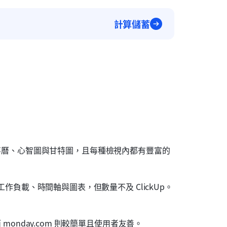
計算儲蓄
事曆、心智圖與甘特圖，且每種檢視內都有豐富的
工作負載、時間軸與圖表，但數量不及 ClickUp。
monday.com 則較簡單且使用者友善。