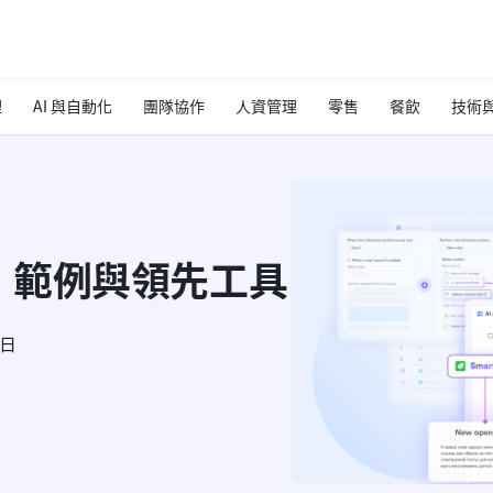
理
AI 與自動化
團隊協作
人資管理
零售
餐飲
技術與
、範例與領先工具
8日